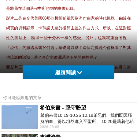
是將我在這個過程中所想到的事做紀錄。
影片二是在交代美國60那些極簡前輩與歐洲作曲家的時代氣氛，由於在
網頁的資料顯示，卡瑪諾夫屬於極簡主義的作曲方式，所以，在這對照
性的聽法上，獲得一些十分不一樣的感受。另外，也讓我重新省視，
「現代」的脈絡承襲於何處，基礎是甚麼？這個定義是否會框限了對其
他流派的認識，甚至否定非歐洲系譜下的開創性呢？
而影片三，則是簡述了80後極簡的發芽，與60極簡的差異，在邁向當
繼續閱讀
代，現代主義逐漸走向另一段旅程的這段過渡，無論在美學或技術上都
面臨了失序與混屯，因此，再去評斷這時候的作品現不現代，具不具實
驗性可能已不是最主要的思考路徑，而是去看他們如何使用往前回看的
你可能感興趣的文章
這史無前例豐富的資料庫，他們的回應方式，他們的挪用與拼貼，模仿
希伯來書 - 堅守盼望
希伯來書10:19-10:25 10:19弟兄們、我們既因耶
與再開創，其實也是相當精彩的。
穌的血、得以坦然進入至聖所、 10:20是藉着他給
最後，談到卡瑪諾夫的大眾性，一個是承襲著歷史的演變而逐漸向可理
2026-08-06
我們開了一條又新又活的路從幔子經過
解靠近的潮流裡，我們的聽覺直接擷取了這後半段，另一方面，卡瑪諾