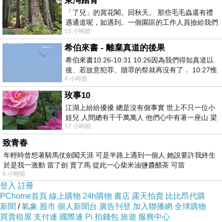
東灣踏青
「了兒」的賞花閣。回秋天。 那些毛毛蟲還有禮
夫是十分有意識的知道，他的音樂具備大眾性這件事，我再引用卡瑪諾
遇通道呢，如遇到。一個園區的工作人員撿給我們
夫談百貨公司的音樂也許就更加清楚了，當他的同事，同時也是俄國作
15 小時前
細賞。
曲家查格尼談到，他認為百貨公司的音樂是人類心靈的毒藥，簡化聽覺
希伯來書 - 離棄真道的後果
希伯來書10:26-10:31 10:26因為我們得知真道以
與思考的麻醉劑，如果是他是恐怖份子，他真希望炸掉這一切；但卡瑪
後、若故意犯罪、贖罪的祭就再沒有了． 10:27惟
諾夫呢？他淡淡說道：「有人相當反對百貨公司播放音樂，但我時常
4 小時前
有戰懼等候審判和那燒滅眾敵人的烈火
想，如果放我的音樂不就好了嘛！這代表我也有某種權威性了，哈
玫事10
江湖上紛紛擾擾 總是沒有個事實 世上不只一位小
哈！」
娃兒 人間總有千千萬萬人 他們心中有著一座山 梁
17 小時前
【給我自己的生日禮物—卡瑪諾夫室內樂之夜】
山佛山泰華衡恆嵩 一山之高
致青春
【購票任意門｜
https://goo.gl/v6Vkyt
】
年輕時曾想著騎馬仗劍闖天涯 可是半路上遇到一個人 她說要許我終生
票價：500/800/1000
於是我一激動 當了劍 賣了馬 從此一心柴米油鹽醬醋茶 可當
6 小時前
【時間場次｜SCHEDULE】
登入
註冊
PChome首頁
線上購物
24h購物
書店
露天拍賣
比比昂代購
1/20 (六) PM 7:30 -高雄 音樂館
新聞
/
氣象
股市
個人新聞台
廣告刊登
加入聯播網
全球購物
2/03 (六) PM 7:30 -台南 涴莎藝術館
買賣租屋
支付連
國際連
Pi 拍錢包
旅遊
服務中心