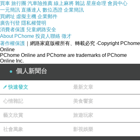
買車
旅行團
汽車險推薦
線上麻將
雜誌
星座命理
會員中心
2/10 (六) PM 7:30 -台北 松菸誠品表演廳
一元簡訊
直播達人
數位憑證
企業簡訊
===================================
買網址
虛擬主機
企業郵件
廣告刊登
隱私權聲明
【音樂會曲目｜PROGRAM】＊全部作品皆為台灣首演
消費者保護
兒童網路安全
About PChome
投資人聯絡
徵才
(1) Pavel Karmanov: Birthday present for myself- for Viola, Cello and
著作權保護
｜網路家庭版權所有、轉載必究
‧Copyright PChome
Piano
Online
PChome Online and PChome are trademarks of PChome
卡瑪諾夫：給我自己的生日禮物—給中提琴、大提琴與鋼琴
Online Inc.
(2) Pavel Karmanov: Past Perfect- for Piano solo
個人新聞台
卡瑪諾夫：逝去的美好—給鋼琴獨奏
(3) Pavel Karmanov: Forellenquintett- for 2Violins, Viola, Cello, Piano
快速發文
最新文章
and Tape
心情雜記
美食饗宴
卡瑪諾夫：鱒魚五重奏—給兩把小提琴、中提琴、大提琴、鋼琴與音軌
(4) Pavel Karmanov: Different rains- for Flute,Piano and Tape
藝文欣賞
旅遊玩家
卡瑪諾夫：形形色色滴滴答答的雨—給長笛、鋼琴與音軌
社會萬象
影視娛樂
(5) Pavel Karmanov: Michael Music- for 2 Violins, Viola, Cello and