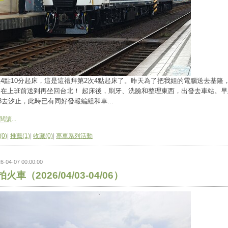
4點10分起床，這是這禮拜第2次4點起床了。昨天為了把我姐的電腦送去基隆
趕在上班前送到再坐回台北！ 起床後，刷牙、洗臉和整理東西，出發去車站。早
28去汐止，此時已有同好發報編組和車...
讀...
0)
|
推薦(1)
|
收藏(0)
|
專車系列活動
6-04-07 00:00:00
火車（2026/04/03-04/06）