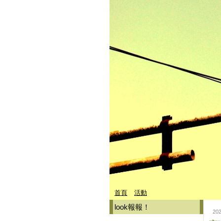
首頁
活動
look報報！
202