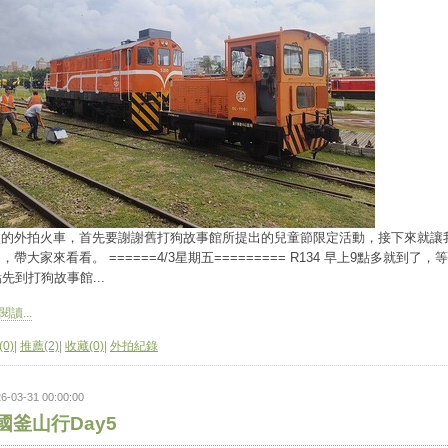
次的外拍火車，首先要謝謝舊打狗故事館所提出的兒童節限定活動，接下來就讓
，帶大家來看看。 ======4/3星期五========= R134 早上9點多就到了，
點先到打狗故事館...
讀...
0)
|
推薦(2)
|
收藏(0)
|
外拍紀錄
6-03-31 00:00:00
國釜山行Day5