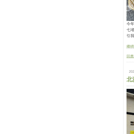
今
七
引我
繼續閱
回應(
202
北