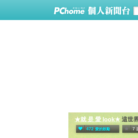
★就 是 愛 look★
這世
472
7
愛的鼓勵