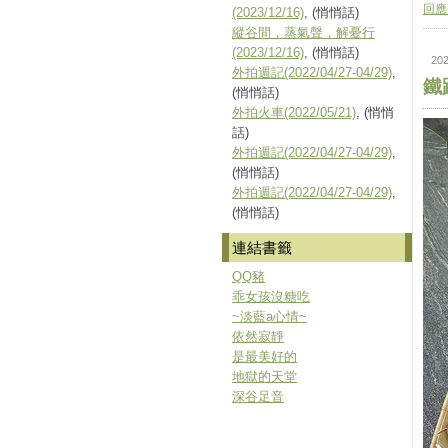
回應(
(2023/12/16)
, (悄悄話)
縱谷間，蒸氣聲，解憂行
(2023/12/16)
, (悄悄話)
202
外拍週記(2022/04/27-04/29)
,
鐵路
(悄悄話)
外拍火車(2022/05/21)
, (悄悄
話)
外拍週記(2022/04/27-04/29)
,
(悄悄話)
外拍週記(2022/04/27-04/29)
,
(悄悄話)
連結書籤
QQ豬
乖女孩沒糖吃
~淡藍a心情~
依然寂靜
是最美好的
地獄的天堂
深谷足音