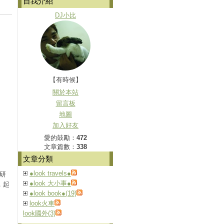
自我介紹
DJ小比
【有時候】
關於本站
留言板
地圖
加入好友
愛的鼓勵：
472
文章篇數：
338
文章分類
●look travels●
研
●look 大小事●
，起
●look book●(19)
look火車
look國外(3)