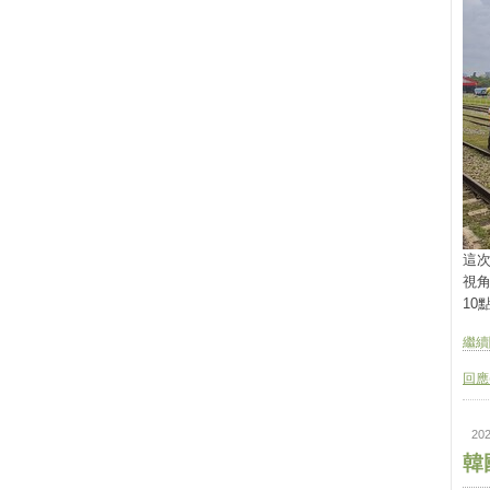
這
視角
10
繼續閱
回應(
202
韓