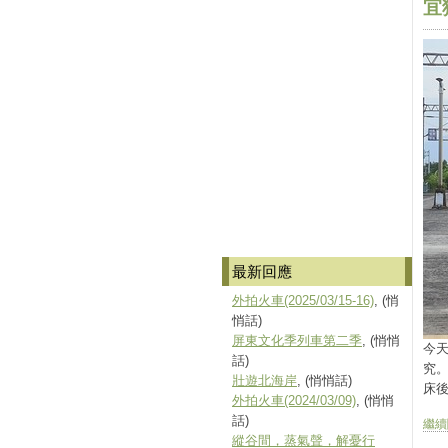
宜猶
最新回應
外拍火車(2025/03/15-16)
, (悄
悄話)
屏東文化季列車第二季
, (悄悄
今天
話)
究
壯遊北海岸
, (悄悄話)
床後
外拍火車(2024/03/09)
, (悄悄
話)
繼續閱
縱谷間，蒸氣聲，解憂行