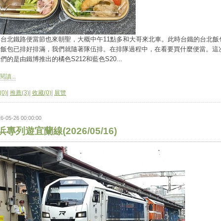
年台北鐵路便當節也來朝聖，大概中午11點多和大哥來北車。此時台鐵的台北飯
堵飯包已排好排滿，我們就隨著隊伍排。在排隊過程中，在看要買什麼便當。這
們的是由鐵博推出的橘色S212和藍色S20...
讀...
0)
|
推薦(3)
|
收藏(0)
|
展覽
6-05-26 00:00:00
浜專列遊宜蘭線(2026/05/16)