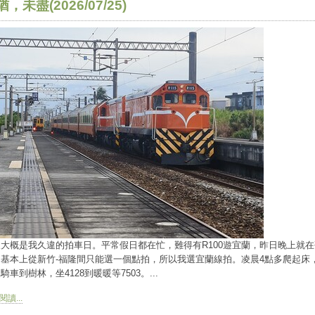
，未盡(2026/07/25)
大概是我久違的拍車日。平常假日都在忙，難得有R100遊宜蘭，昨日晚上就在
。基本上從新竹-福隆間只能選一個點拍，所以我選宜蘭線拍。凌晨4點多爬起床
騎車到樹林，坐4128到暖暖等7503。...
讀...