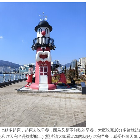
上七點多起床，起床去吃早餐，因為又是不好吃的早餐，大概吃完10分多鐘就結
色和昨天完全是複製貼上) (照片請大家看3/20的就好) 吃完早餐，感受外面天氣