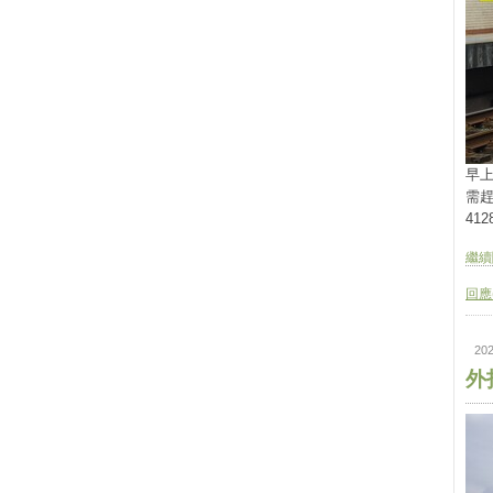
早上
需
41
繼續閱
回應(
202
外拍