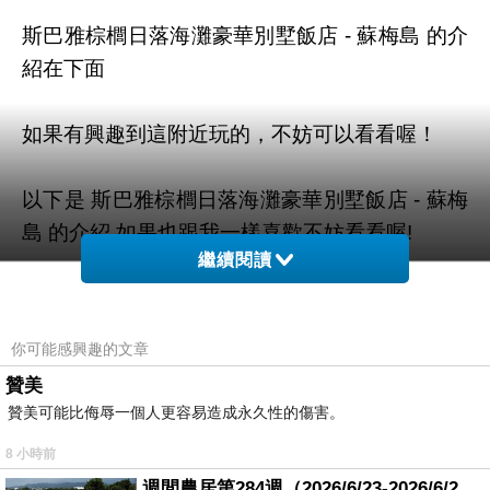
斯巴雅棕櫚日落海灘豪華別墅飯店 - 蘇梅島 的介
紹在下面
如果有興趣到這附近玩的，不妨可以看看喔！
以下是 斯巴雅棕櫚日落海灘豪華別墅飯店 - 蘇梅
島 的介紹 如果也跟我一樣喜歡不妨看看喔!
繼續閱讀
PS.若您家裡有0~4歲的小朋友，
點我進入索取免
費《迪士尼美語世界試用包》
你可能感興趣的文章
贊美
↓↓↓限量特優價格按鈕↓↓↓
贊美可能比侮辱一個人更容易造成永久性的傷害。
8 小時前
週間農居第284週（2026/6/23-2026/6/24) 夏至 金黃稻浪洋溢豐收喜悅