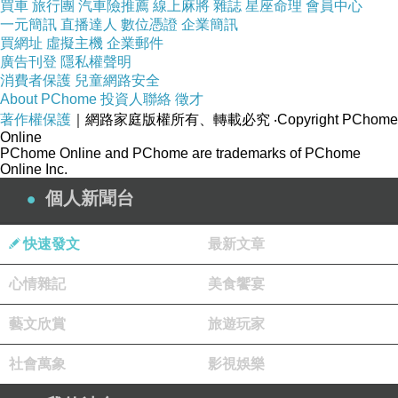
買車
旅行團
汽車險推薦
線上麻將
雜誌
星座命理
會員中心
一元簡訊
直播達人
數位憑證
企業簡訊
買網址
虛擬主機
企業郵件
廣告刊登
隱私權聲明
消費者保護
兒童網路安全
About PChome
投資人聯絡
徵才
著作權保護
｜網路家庭版權所有、轉載必究
‧Copyright PChome
Online
PChome Online and PChome are trademarks of PChome
Online Inc.
個人新聞台
快速發文
最新文章
心情雜記
美食饗宴
藝文欣賞
旅遊玩家
社會萬象
影視娛樂