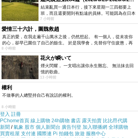
結束亂買一通日本行，接下來星期一三四都要上
班，而且還要開到有點遠的員林。可能因為在日本
7 小時前
花不少錢，星期一出門上班時，心裡沒有一
愛情三十六計，圍魏救趙
真正的愛，在我走遍千山萬水之後，仍然想起。 有一個人，從未攻你
的心，卻早已圍住了自己的餘生。 於是我學會，先替你守住疲憊，再
8 小時前
花火が瞬いて
煙火閃耀， 一支唱出讓你永生難忘、 無法抹去回
憶的歌曲。
13 小時前
權利
不做事的人總堅持自己有說話的權利。
8 小時前
登入
註冊
PChome首頁
線上購物
24h購物
書店
露天拍賣
比比昂代購
新聞
/
氣象
股市
個人新聞台
廣告刊登
加入聯播網
全球購物
買賣租屋
支付連
國際連
Pi 拍錢包
旅遊
服務中心