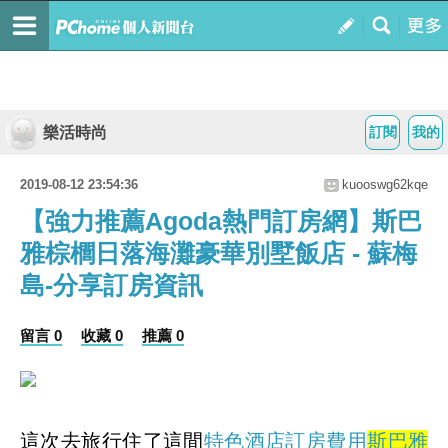
樂活時尚
訂閱
我的
2019-08-12 23:54:36
kuooswg62kqe
【強力推薦Agoda熱門訂房網】斯巴
雅棕櫚日落海灘豪華別墅飯店 - 蘇梅
島-分享訂房資訊
留言 0
收藏 0
推薦 0
這次去旅行住了這間
特色酒店訂房費用
斯巴雅