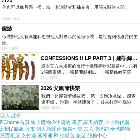
PS.若您家裡有0~4歲的小朋友，
點我進入索取免
你也可以像月亮一樣，當一名追隨者和補充者，用弱光關注人間。
費《迪士尼美語世界試用包》
2026-08-08
假裝
以下是 新都大飯店 - 台中 的介紹 如果也跟我一
假裝對他人有興趣和忽視他人對自己的這種假裝，是社會關係維持的主
樣喜歡不妨看看喔!
因。
18 小時前
↓↓↓限量特優價格按鈕↓↓↓
CONFESSIONS II LP PART 3｜娜語錄II LP PART 3
這次官方大規模的發行十幾種專輯彩膠當中，只有
2張圖案膠，一張是開腿喇叭、一張是條紋斑馬
預訂民宿
12 小時前
版；目前官網上只剩澳洲商店AU STORE
2026 父親節快樂
我們一起穿著情侶裝吧， 第一次泡冷水澡， 感覺
還不錯， 泡到一半就睡著了， 後來打雷把我吵
2026-08-08
醒， 手
登入
註冊
PChome首頁
線上購物
24h購物
書店
露天拍賣
比比昂代購
新聞
/
氣象
股市
個人新聞台
廣告刊登
加入聯播網
全球購物
買賣租屋
支付連
國際連
Pi 拍錢包
旅遊
服務中心
推薦渡假村訂房優惠