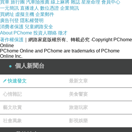
買車
旅行團
汽車險推薦
線上麻將
雜誌
星座命理
會員中心
一元簡訊
直播達人
數位憑證
企業簡訊
買網址
虛擬主機
企業郵件
廣告刊登
隱私權聲明
消費者保護
兒童網路安全
About PChome
投資人聯絡
徵才
著作權保護
｜網路家庭版權所有、轉載必究
‧Copyright PChome
Online
PChome Online and PChome are trademarks of PChome
Online Inc.
個人新聞台
快速發文
最新文章
心情雜記
美食饗宴
藝文欣賞
旅遊玩家
社會萬象
影視娛樂