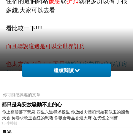
住宿的這個網站
優惠
或
折扣
就很多所以省了很
多錢,大家可以去看
看比較一下!!!!
而且聽說這邊是可以全世界訂房
也太方便了吧！！不用
旅館訂房費用
>
度假訂房
繼續閱讀
折扣
在那邊找翻譯啦ＱＱ
新都大飯店 - 台中 的介紹在下面
你可能感興趣的文章
都只是為安放騷動不止的心
如果有興趣到這附近玩的，不妨可以看看喔！
你上窮碧落下黃泉 四生六道尋求投生 你放縱肉體幻想如花似玉的國色
hotel提前預訂
天香 你尋求軟玉香紅的慰藉 你吸食毒品香煙大麻 在恍惚之間瞥
13 小時前
月光