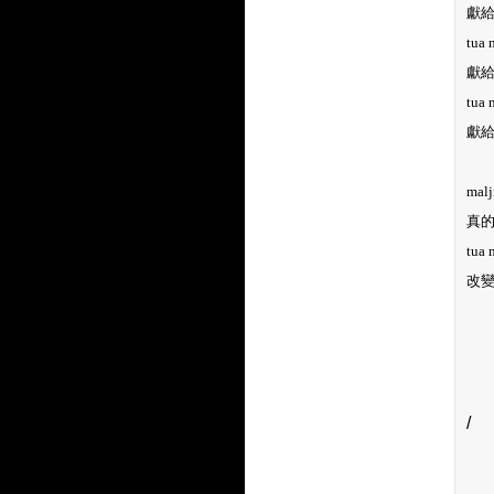
獻
tua 
獻
tua 
獻
malj
真
tua 
改
–
/