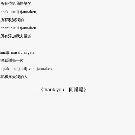
給所有帶給我快樂的
napakiumalj tjanuaken,
給所有改變我的
napapupicul tjanuaken.
給所有添加我力量的
imalji, masalu angata,
的很感謝每一位
na pakiumalj, kiljivak tjanuaken.
變我和疼愛我的人
《thank you 阿爆爆》