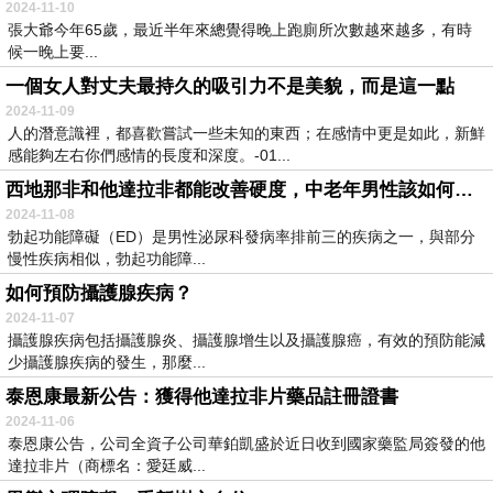
2024-11-10
張大爺今年65歲，最近半年來總覺得晚上跑廁所次數越來越多，有時
候一晚上要...
一個女人對丈夫最持久的吸引力不是美貌，而是這一點
2024-11-09
人的潛意識裡，都喜歡嘗試一些未知的東西；在感情中更是如此，新鮮
感能夠左右你們感情的長度和深度。-01...
西地那非和他達拉非都能改善硬度，中老年男性該如何選擇呢？
2024-11-08
勃起功能障礙（ED）是男性泌尿科發病率排前三的疾病之一，與部分
慢性疾病相似，勃起功能障...
如何預防攝護腺疾病？
2024-11-07
攝護腺疾病包括攝護腺炎、攝護腺增生以及攝護腺癌，有效的預防能減
少攝護腺疾病的發生，那麼...
泰恩康最新公告：獲得他達拉非片藥品註冊證書
2024-11-06
泰恩康公告，公司全資子公司華鉑凱盛於近日收到國家藥監局簽發的他
達拉非片（商標名：愛廷威...