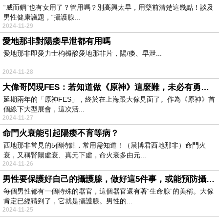
“威而鋼”也有女用了？管用嗎？別高興太早，用藥前清楚這幾點！談及
男性健康議題，“攝護腺...
2024-11-29
愛地那非對陽痿早泄都有用嗎
愛地那非即愛力士枸櫞酸愛地那非片，陽/痿、早泄...
2024-11-28
大偉哥閃現FES：若知道做《原神》這麼難，未必有勇氣走下去
延期兩年的「原神FES」，終於在上海跟大傢見面了。作為《原神》首
個線下大型展會，這次活...
2024-11-27
命門火衰能引起陽痿不育等病？
西地那非常見的5個特點，常用需知道！（晨博君西地那非）命門火
衰，又稱腎陽虛衰、真元下虛，命火衰多由元...
2024-11-26
男性要保護好自己的攝護腺，做好這5件事，或能預防攝護腺炎
每個男性都有一個特殊的器官，這個器官還有著“生命腺”的美稱。大傢
肯定已經猜到了，它就是攝護腺。男性的...
2024-11-25