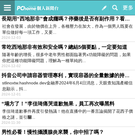
kimwkxetq
訂閱
我的
長期用“西地那非”會成癮嗎？停藥後是否有副作用？看完漲知識了
社會在發展，由於物價在上升，各種壓力在加大，作為一個男人既要在
單位做好每一項工作，又要...
2024-12-03
常吃西地那非有效和安全嗎？總結5個要點，一定要知道
隨著年齡的增長，很多中老年男性都面臨著男x功能障礙的問題，如果
你把這種功能障礙問題，理解為一種單純的...
2024-12-02
抖音公司申請容器管理專利，實現容器的全量數據的持久保存，提升用戶對數據的訪問體驗效果
stlinoxtw.hashnode.dev金融界2024年6月4日消息，天眼查知識產權信
息顯示，抖...
2024-12-01
“塌方了！”李佳琦痛哭道歉無果，員工再次曝黑料
李佳琦道歉事件再度引發熱議！他在直播中的一番言論揭開了花西子價
格之謎，並引௙...
2024-11-30
男性必看！慢性攝護腺炎來襲，你中招了嗎？