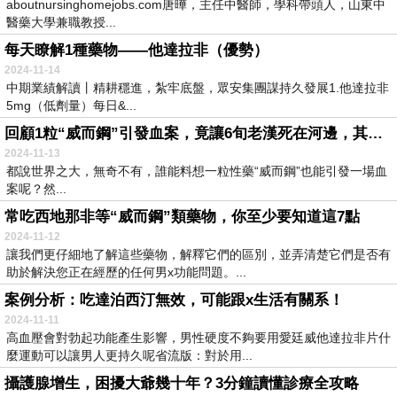
aboutnursinghomejobs.com唐曄，主任中醫師，學科帶頭人，山東中
醫藥大學兼職教授...
每天瞭解1種藥物——他達拉非（優勢）
2024-11-14
中期業績解讀丨精耕穩進，紮牢底盤，眾安集團謀持久發展1.他達拉非
5mg（低劑量）每日&...
回顧1粒“威而鋼”引發血案，竟讓6旬老漢死在河邊，其情人賠償13萬
2024-11-13
都說世界之大，無奇不有，誰能料想一粒性藥“威而鋼”也能引發一場血
案呢？然...
常吃西地那非等“威而鋼”類藥物，你至少要知道這7點
2024-11-12
讓我們更仔細地了解這些藥物，解釋它們的區別，並弄清楚它們是否有
助於解決您正在經歷的任何男x功能問題。...
案例分析：吃達泊西汀無效，可能跟x生活有關系！
2024-11-11
高血壓會對勃起功能產生影響，男性硬度不夠要用愛廷威他達拉非片什
麼運動可以讓男人更持久呢省流版：對於用...
攝護腺增生，困擾大爺幾十年？3分鐘讀懂診療全攻略