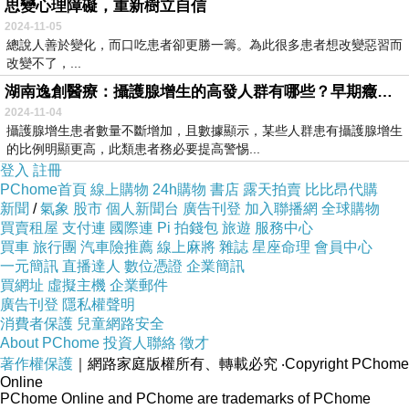
思變心理障礙，重新樹立自信
2024-11-05
總說人善於變化，而口吃患者卻更勝一籌。為此很多患者想改變惡習而
改變不了，...
湖南逸創醫療：攝護腺增生的高發人群有哪些？早期癥狀有哪些？
2024-11-04
攝護腺增生患者數量不斷增加，且數據顯示，某些人群患有攝護腺增生
的比例明顯更高，此類患者務必要提高警惕...
登入
註冊
PChome首頁
線上購物
24h購物
書店
露天拍賣
比比昂代購
新聞
/
氣象
股市
個人新聞台
廣告刊登
加入聯播網
全球購物
買賣租屋
支付連
國際連
Pi 拍錢包
旅遊
服務中心
買車
旅行團
汽車險推薦
線上麻將
雜誌
星座命理
會員中心
一元簡訊
直播達人
數位憑證
企業簡訊
買網址
虛擬主機
企業郵件
廣告刊登
隱私權聲明
消費者保護
兒童網路安全
About PChome
投資人聯絡
徵才
著作權保護
｜網路家庭版權所有、轉載必究
‧Copyright PChome
Online
PChome Online and PChome are trademarks of PChome