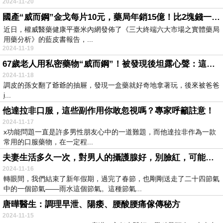
2024-11-20
國產“威而鋼”金戈每片10元，藥局年銷15億！比2塊錢一片的更好嗎
近日，權威醫藥健康平臺米內網發佈了《三大終端六大市場之實體藥局
用藥分析》的藍皮書報告，...
2024-11-19
67歲老人用私密藥物“威而鋼”！被發現後坦露心聲：這是救命的藥
2024-11-18
調皮的孫女翻了爺爺的抽屜，發現一盒藥就好奇地拿著玩，後來被爸爸
į...
他達拉非口服，這些副作用你敢忽視嗎？專家呼籲註意！
2024-11-17
x功能問題一直是許多男性朋友心中的一道難題，而他達拉非作為一款
常用的口服藥物，在一定程...
夫妻生活多久一次，對男人的攝護腺好，別臉紅，可能和你想的不同
2024-11-16
轉眼間，我們結束了新年假期，過完了春節，也剛剛送走了二十四節氣
中的一個節氣——雨水這個節氣。這種節氣...
唐曄醫生：調理早泄、陽痿、腰酸腰痛傢傳秘方
2024-11-15