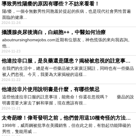
導致男性陽痿的原因有哪些？不妨來看看！
陽/痿，一個令無數男性同胞羞於提起的疾病，也是現代社會男性普遍
面臨的健康...
2024-11-24
攝護腺炎尿後滴白，白細胞++，中醫如何治療
aboutnursinghomejobs.com近期有位朋友，神色慌張的來向我咨詢。
他...
2024-11-23
他達拉非口服，是良藥還是隱患？揭秘被忽視的註意事項！
在我們的生活中，總是有一些藥品被大家廣泛關註，同時也有一些藥品
被人們忽視。今天，我要為大家揭秘的這樣...
2024-11-22
他達拉非片使用說明書是什麼，有哪些禁忌
這些他達拉非口服的註意事項，能救命！你還在忽視嗎？ 藥品的說
明書需要大家去了解和掌握，現在應該有很...
2024-11-21
太奇葩瞭！偉哥發明之前，他們曾用這10種奇怪的方法，來治療陽痿
1998年，威而鋼被批準在美國銷售，但在此之前，有勃起功能障礙的
男性，隻能用威 ...