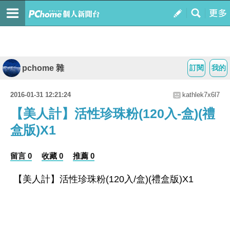
pchome 雜
訂閱
我的
2016-01-31 12:21:24
kathlek7x6l7
【美人計】活性珍珠粉(120入-盒)(禮
盒版)X1
留言 0
收藏 0
推薦 0