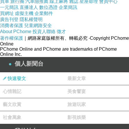
買車
旅行團
汽車險推薦
線上麻將
雜誌
星座命理
會員中心
一元簡訊
直播達人
數位憑證
企業簡訊
買網址
虛擬主機
企業郵件
廣告刊登
隱私權聲明
消費者保護
兒童網路安全
About PChome
投資人聯絡
徵才
著作權保護
｜網路家庭版權所有、轉載必究
‧Copyright PChome
Online
PChome Online and PChome are trademarks of PChome
Online Inc.
個人新聞台
快速發文
最新文章
心情雜記
美食饗宴
藝文欣賞
旅遊玩家
社會萬象
影視娛樂