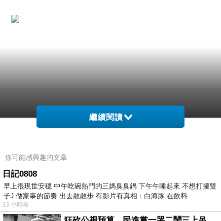
繼續閱讀
你可能感興趣的文章
日記0808
早上很現世安穩 中午吃碗熱門的三媽臭臭鍋 下午午睡起來 不想打擾雙
子J 做家事的節奏 出去散散步 有影片有真相：白海豚 在飲料
13 小時前
狂砍公視預算，民進黨一哭二鬧三上吊