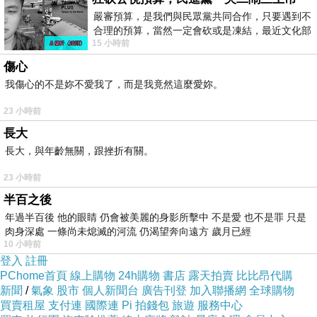
嚴審預算，是我們與民眾黨共同合作，只要遇到不
情人節禮物 期間免運>
合理的預算，當然一定會砍或是凍結，最近文化部
15 小時前
要編列公視和Taiwan plus預算，在110年
傷心
我傷心的不是妳不愛我了，而是我竟然這麼愛妳。
23 小時前
長大
長大，與年齡無關，跟挫折有關。
23 小時前
半百之後
年過半百後 他的眼睛 仍會被美麗的身影所擊中 不是愛 也不是罪 只是
肉身深處 一條尚未熄滅的河流 仍渴望奔向遠方 歲月已經
10 小時前
登入
註冊
PChome首頁
線上購物
24h購物
書店
露天拍賣
比比昂代購
新聞
/
氣象
股市
個人新聞台
廣告刊登
加入聯播網
全球購物
買賣租屋
支付連
國際連
Pi 拍錢包
旅遊
服務中心