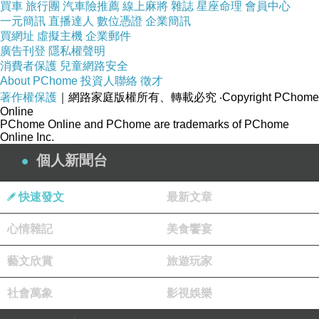
買車
旅行團
汽車險推薦
線上麻將
雜誌
星座命理
會員中心
一元簡訊
直播達人
數位憑證
企業簡訊
買網址
虛擬主機
企業郵件
廣告刊登
隱私權聲明
消費者保護
兒童網路安全
About PChome
投資人聯絡
徵才
著作權保護
｜網路家庭版權所有、轉載必究
‧Copyright PChome
Online
PChome Online and PChome are trademarks of PChome
Online Inc.
個人新聞台
快速發文
最新文章
心情雜記
美食饗宴
藝文欣賞
旅遊玩家
社會萬象
影視娛樂