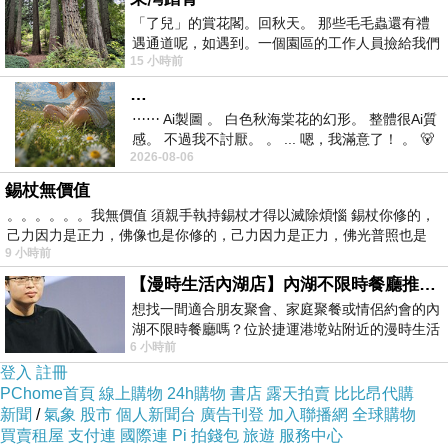
「了兒」的賞花閣。回秋天。 那些毛毛蟲還有禮
遇通道呢，如遇到。一個園區的工作人員撿給我們
15 小時前
細賞。
…
⋯⋯ Ai製圖 。 白色秋海棠花的幻形。 整體很Ai質
感。 不過我不討厭。 。 ... 嗯，我滿意了！ 。 🐻
2026-08-06
昨中
錫杖無價值
。。。。。。我無價值 須親手執持錫杖才得以滅除煩惱 錫杖你修的，
己力因力是正力，佛像也是你修的，己力因力是正力，佛光普照也是
9 小時前
【漫時生活內湖店】內湖不限時餐廳推薦｜捷運港墘站美食，聚餐、約會、家庭聚會首選，正餐甜點一次滿足
想找一間適合朋友聚會、家庭聚餐或情侶約會的內
湖不限時餐廳嗎？位於捷運港墘站附近的漫時生活
6 小時前
內湖店，從捷運站步行約4分鐘即可抵
登入
註冊
PChome首頁
線上購物
24h購物
書店
露天拍賣
比比昂代購
新聞
/
氣象
股市
個人新聞台
廣告刊登
加入聯播網
全球購物
買賣租屋
支付連
國際連
Pi 拍錢包
旅遊
服務中心