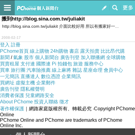
因為我很想你
訂閱
我的
搬到http://blog.sina.com.tw/juliakit
http://blog.sina.com.tw/juliakit 介面比較好用 所以有搬家好一...
2008-02-17
登入
註冊
PChome首頁
線上購物
24h購物
書店
露天拍賣
比比昂代購
新聞
/
氣象
股市
個人新聞台
廣告刊登
加入聯播網
全球購物
買賣租屋
支付連
國際連
Pi 拍錢包
旅遊
服務中心
買車
旅行團
汽車險推薦
線上麻將
雜誌
星座命理
會員中心
一元簡訊
直播達人
數位憑證
企業簡訊
買網址
虛擬主機
企業郵件
廣告刊登
隱私權聲明
消費者保護
兒童網路安全
About PChome
投資人聯絡
徵才
著作權保護
｜網路家庭版權所有、轉載必究
‧Copyright PChome
Online
PChome Online and PChome are trademarks of PChome
Online Inc.