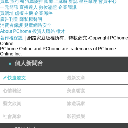
買車
旅行團
汽車險推薦
線上麻將
雜誌
星座命理
會員中心
一元簡訊
直播達人
數位憑證
企業簡訊
買網址
虛擬主機
企業郵件
廣告刊登
隱私權聲明
消費者保護
兒童網路安全
About PChome
投資人聯絡
徵才
著作權保護
｜網路家庭版權所有、轉載必究
‧Copyright PChome
Online
PChome Online and PChome are trademarks of PChome
Online Inc.
個人新聞台
快速發文
最新文章
心情雜記
美食饗宴
藝文欣賞
旅遊玩家
社會萬象
影視娛樂