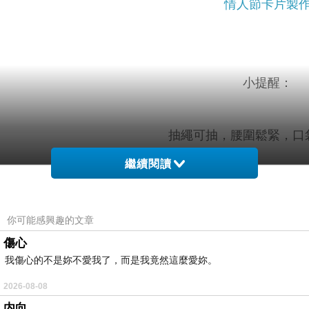
情人節卡片製
小提醒：
抽繩可抽，腰圍鬆緊，口
繼續閱讀
燙印圖衣物建議翻面手洗，請勿烘乾及用
你可能感興趣的文章
傷心
我傷心的不是妳不愛我了，而是我竟然這麼愛妳。
材質
色
配
2026-08-08
内向