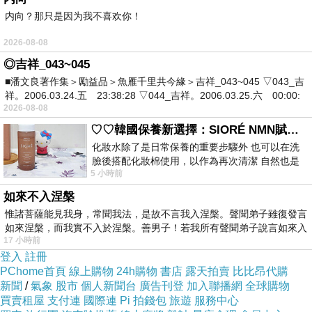
彈性
系
件
内向？那只是因为我不喜欢你！
65?
2026-08-08
+35?
◎吉祥_043~045
■潘文良著作集＞勵益品＞魚雁千里共今緣＞吉祥_043~045 ▽043_吉
酯纖
3
祥。2006.03.24.五 23:38:28 ▽044_吉祥。2006.03.25.六 00:00:
無
2026-08-08
維，
色
♡♡韓國保養新選擇：SIORÉ NMN賦活泡泡化妝水♡♡
微彈
化妝水除了是日常保養的重要步驟外 也可以在洗
臉後搭配化妝棉使用，以作為再次清潔 自然也是
性
5 小時前
我的保養必備品項 不過，我對於化妝
如來不入涅槃
惟諸菩薩能見我身，常聞我法，是故不言我入涅槃。聲聞弟子雖復發言
如來涅槃，而我實不入於涅槃。善男子！若我所有聲聞弟子說言如來入
17 小時前
登入
註冊
PChome首頁
線上購物
24h購物
書店
露天拍賣
比比昂代購
新聞
/
氣象
股市
個人新聞台
廣告刊登
加入聯播網
全球購物
買賣租屋
支付連
國際連
Pi 拍錢包
旅遊
服務中心