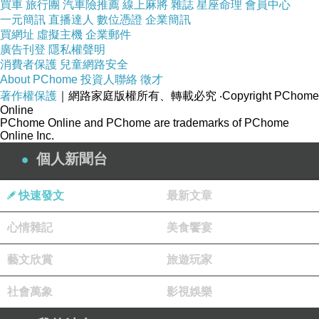
買車
旅行團
汽車險推薦
線上麻將
雜誌
星座命理
會員中心
一元簡訊
直播達人
數位憑證
企業簡訊
買網址
虛擬主機
企業郵件
廣告刊登
隱私權聲明
補一下：昨日午餐
消費者保護
兒童網路安全
About PChome
投資人聯絡
徵才
著作權保護
｜網路家庭版權所有、轉載必究
‧Copyright PChome
Online
PChome Online and PChome are trademarks of PChome
Online Inc.
日記0309
上一篇：
個人新聞台
日記0312
下一篇：
快速發文
最新文章
心情雜記
美食饗宴
藝文欣賞
旅遊玩家
社會萬象
影視娛樂