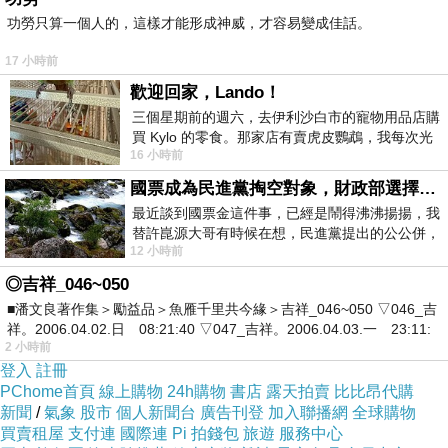
功勞只算一個人的，這樣才能形成神威，才容易變成佳話。
17 小時前
今日晚餐
歡迎回家，Lando！
到底我的特製年菜：牛肚！
三個星期前的週六，去伊利沙白市的寵物用品店購
買 Kylo 的零食。那家店有賣虎皮鸚鵡，我每次光
周媽要給我保存到什麼時候？
16 小時前
顧都會去看一下。他們偶爾會引進 C
煮到現在，居然還有？？？
國票成為民進黨掏空對象，財政部選擇性失憶
最近談到國票金這件事，已經是鬧得沸沸揚揚，我
替許崑源大哥有時候在想，民進黨提出的公公併，
12 小時前
其實就是想要國庫通黨庫，鬧出最大的醜
◎吉祥_046~050
■潘文良著作集＞勵益品＞魚雁千里共今緣＞吉祥_046~050 ▽046_吉
祥。2006.04.02.日 08:21:40 ▽047_吉祥。2006.04.03.一 23:11:
2 小時前
登入
註冊
PChome首頁
線上購物
24h購物
書店
露天拍賣
比比昂代購
新聞
/
氣象
股市
個人新聞台
廣告刊登
加入聯播網
全球購物
買賣租屋
支付連
國際連
Pi 拍錢包
旅遊
服務中心