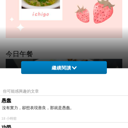
今日午
餐
繼續閱讀
你可能感興趣的文章
愚蠢
沒有實力，卻想表現善良，那就是愚蠢。
18 小時前
功勞