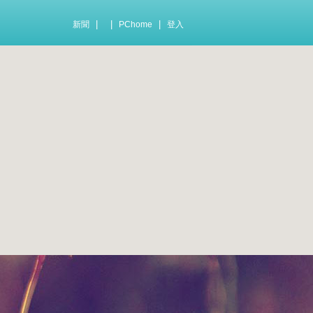
|
|
|
新聞
PChome
登入