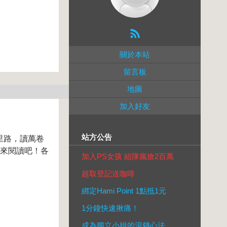
關於本站
留言板
地圖
加入好友
站方公告
里路，讀萬卷
起來閱讀吧！各
加入PS女孩 組隊瘋搶2百萬
超取登記送咖啡
綁定Hami Point 1點抵1元
1分鐘快速揪痛！
成為獨立小姐的滾錢心法