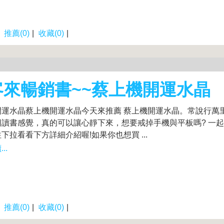
|
推薦(0)
|
收藏(0)
|
客來暢銷書~~蔡上機開運水晶
開運水晶蔡上機開運水晶今天來推薦 蔡上機開運水晶。常說行萬
回讀書感覺，真的可以讓心靜下來，想要戒掉手機與平板嗎? 一
下拉看看下方詳細介紹喔!如果你也想買 ...
..
|
推薦(0)
|
收藏(0)
|