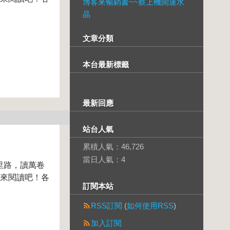
博客來暢銷書~~蔡上機開運水
晶
文章分類
本台最新標籤
最新回應
站台人氣
累積人氣：
46,726
當日人氣：
4
里路，讀萬卷
起來閱讀吧！各
訂閱本站
RSS訂閱
(
如何使用RSS
)
加入訂閱