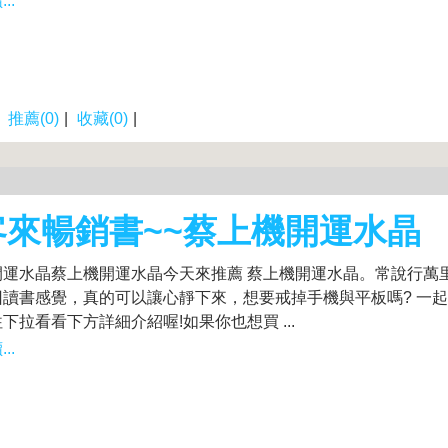
..
|
推薦(0)
|
收藏(0)
|
客來暢銷書~~蔡上機開運水晶
開運水晶蔡上機開運水晶今天來推薦 蔡上機開運水晶。常說行萬
回讀書感覺，真的可以讓心靜下來，想要戒掉手機與平板嗎? 一
下拉看看下方詳細介紹喔!如果你也想買 ...
..