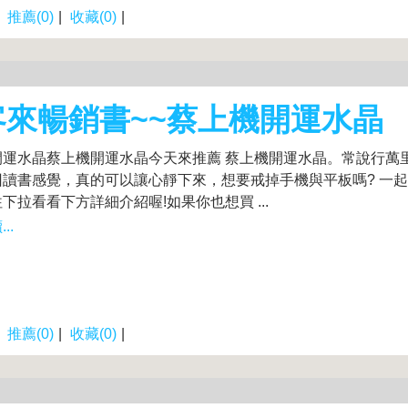
|
推薦(0)
|
收藏(0)
|
客來暢銷書~~蔡上機開運水晶
開運水晶蔡上機開運水晶今天來推薦 蔡上機開運水晶。常說行萬
回讀書感覺，真的可以讓心靜下來，想要戒掉手機與平板嗎? 一
下拉看看下方詳細介紹喔!如果你也想買 ...
..
|
推薦(0)
|
收藏(0)
|