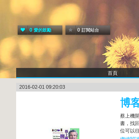
0
0
愛的鼓勵
訂閱站台
首頁
2016-02-01 09:20:03
博
蔡上機
書，找
位可以往