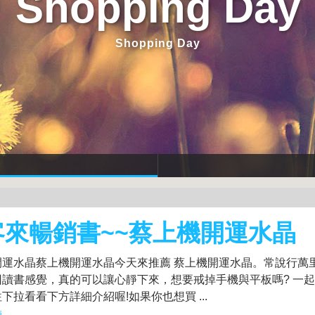
Shopping Day
Shopping Day
客來暢銷書~~蔡上機開運水晶
開運水晶蔡上機開運水晶今天來推薦 蔡上機開運水晶。常說行萬
回讀書感覺，真的可以讓心靜下來，想要戒掉手機與平板嗎? 一
下拉看看下方詳細介紹喔!如果你也想買 ...