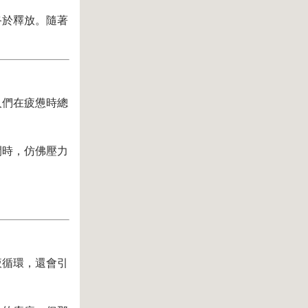
終於釋放。隨著
人們在疲憊時總
開時，仿佛壓力
。
液循環，還會引