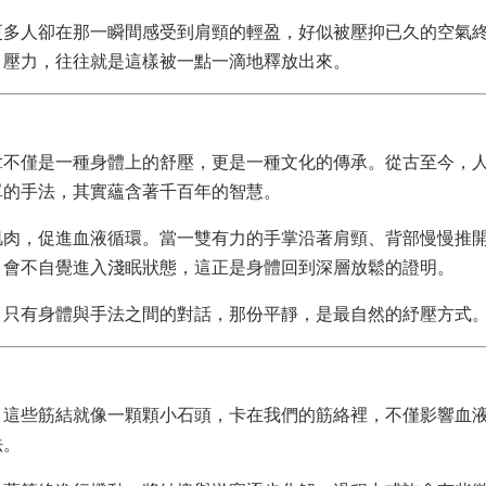
更多人卻在那一瞬間感受到肩頸的輕盈，好似被壓抑已久的空氣
。壓力，往往就是這樣被一點一滴地釋放出來。
拿不僅是一種身體上的舒壓，更是一種文化的傳承。從古至今，
單的手法，其實蘊含著千百年的智慧。
肌肉，促進血液循環。當一雙有力的手掌沿著肩頸、背部慢慢推
，會不自覺進入淺眠狀態，這正是身體回到深層放鬆的證明。
，只有身體與手法之間的對話，那份平靜，是最自然的紓壓方式
。這些筋結就像一顆顆小石頭，卡在我們的筋絡裡，不僅影響血
法。