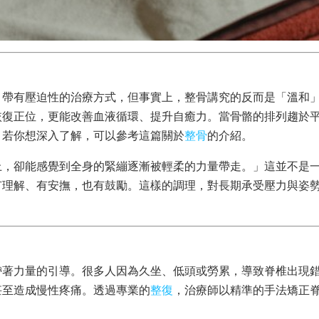
、帶有壓迫性的治療方式，但事實上，整骨講究的反而是「溫和
恢復正位，更能改善血液循環、提升自癒力。當骨骼的排列趨於
。若你想深入了解，可以參考這篇關於
整骨
的介紹。
上，卻能感覺到全身的緊繃逐漸被輕柔的力量帶走。」這並不是
有理解、有安撫，也有鼓勵。這樣的調理，對長期承受壓力與姿
帶著力量的引導。很多人因為久坐、低頭或勞累，導致脊椎出現
甚至造成慢性疼痛。透過專業的
整復
，治療師以精準的手法矯正