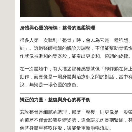
身體與心靈的橋樑：整骨的溫柔調理
很多人第一次聽到「整骨」時，會以為它是一種強烈
結」。透過醫師精細的觸診與調整，不僅能幫助骨骼
作就像被調和的樂器般，能奏出更柔和、協調的旋律
在一次體驗中，有人描述那種感覺就像「靜靜躺在床
動作，而更像是一場身體與治療師之間的對話，當中
說，無疑是一場心靈的療癒。
矯正的力量：整復與身心的再平衡
若說整骨是細膩的調理，那麼「整復」則更像是一股
的偏差不僅會影響身體姿勢，還會讓肌肉長期緊繃，
像替身體重整秩序般，讓能量重新順暢流動。