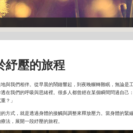
於紓壓的旅程
隨地與我們相伴。從早晨的鬧鐘響起，到夜晚輾轉難眠，無論是
滲透在我們的呼吸與思緒裡。很多人都曾經在某個瞬間問過自己
沉重？」
能的方式，就是透過身體的接觸與調整來釋放壓力。當身體的緊
的療法，展開一段紓壓的旅程。