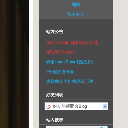
地圖
加入好友
站方公告
加入PS女孩 組隊瘋搶2百萬
超取登記送咖啡
綁定Hami Point 1點抵1元
1分鐘快速揪痛！
成為獨立小姐的滾錢心法
好友列表
好友的新聞台Blog
站內搜尋