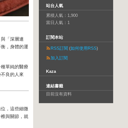
站台人氣
累積人氣：
1,900
當日人氣：
1
訂閱本站
」與「深層連
平衡，身體的運
RSS訂閱
(
如何使用RSS
)
加入訂閱
一種單純的醫療
Kaza
勢不良的人來
連結書籤
目前沒有資料
錯位，這些細微
脊椎與關節，就