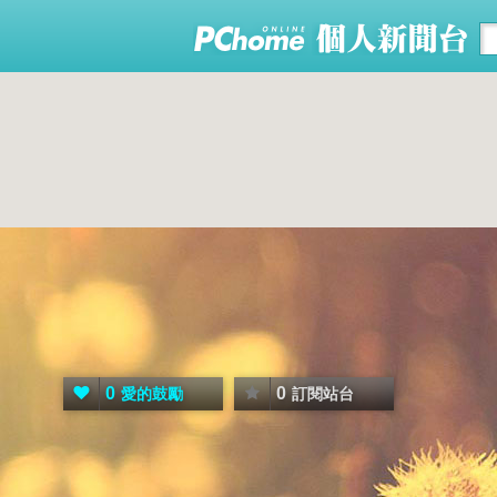
0
0
愛的鼓勵
訂閱站台