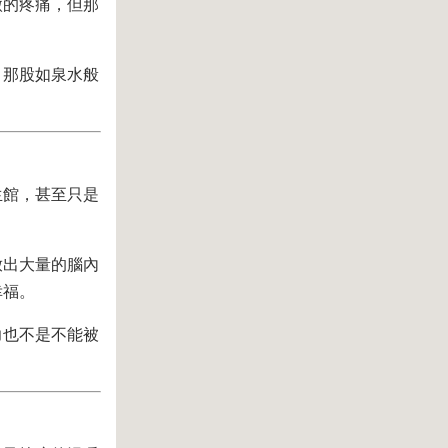
微的疼痛，但那
，那股如泉水般
生館，甚至只是
放出大量的腦內
幸福。
力也不是不能被