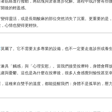
沿著筋絡進行撥動，將結塊與淤塞逐步化解。過程中或許會有些
打開後的輕盈感。
臂變得靈活，或是長期酸麻的部位突然消失了沉重。更重要的是
放，心情也變得更輕快。
摩
莫屬了。它不需要太多專業的設備，也不一定要走進診所或養
它兼具「觸感」與「心理安慰」。當我們接受按摩時，身體會釋
焦慮與憂鬱。這也是為什麼在按摩後，很多人會感覺到愉悅甚至
壓，這種來自雙手的溫度，都能提醒我們：身體不是孤單的，壓