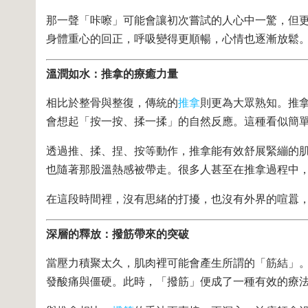
那一聲「咔嚓」可能會讓初次嘗試的人心中一驚，但
身體重心的回正，呼吸變得更順暢，心情也逐漸放鬆
溫潤如水：推拿的療癒力量
相比於整骨與整復，傳統的
推拿
則更為大眾熟知。推
會想起「按一按、揉一揉」的自然反應。這種看似簡
透過推、揉、捏、按等動作，推拿能有效舒展緊繃的
也隨著那股溫熱感被帶走。很多人甚至在推拿過程中
在這段時間裡，沒有思緒的打擾，也沒有外界的喧囂
深層的釋放：撥筋帶來的突破
當壓力積聚太久，肌肉裡可能會產生所謂的「筋結」
發酸痛與僵硬。此時，「撥筋」便成了一種有效的療