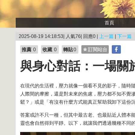
首頁
2025-08-19 14:18:53| 人氣76| 回應0 |
上一篇
|
下一篇
推薦
0
收藏
0
轉貼
0
訂閱站台
與身心對話：一場關
在現代的生活裡，壓力就像一個看不見的影子，隨時
人際間的摩擦，還是對未來的焦慮，壓力都不知不覺
鬆？」或是「有沒有什麼方式能真正幫助我卸下這份
答案或許不只一種，但其中最古老、也最貼近人體本
靈也會自然得到平靜。以下，就讓我們透過幾種不同