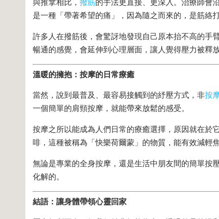
與推拿相比，
撥筋
的手法更直接、更深入。治療師會
是一種「帶著希望的痛」，因為隨之而來的，是筋絡
許多人在撥筋後，會驚訝地發現自己原本抬不高的手
暢通的感覺，會延伸到心理層面，讓人覺得壓力被釋
溫暖的擁抱：按摩的日常療癒
當然，說到最普及、最容易接觸到的紓壓方式，非
按
一個簡單的肩頸按摩，就能帶來放鬆的感受。
按摩之所以能成為人們日常的療癒選擇，原因就在於
啡，這種被稱為「快樂荷爾蒙」的物質，能有效減輕
無論是專業的全身按摩，還是生活中朋友間的簡單按
化解的。
結語：讓身體帶領心靈回家