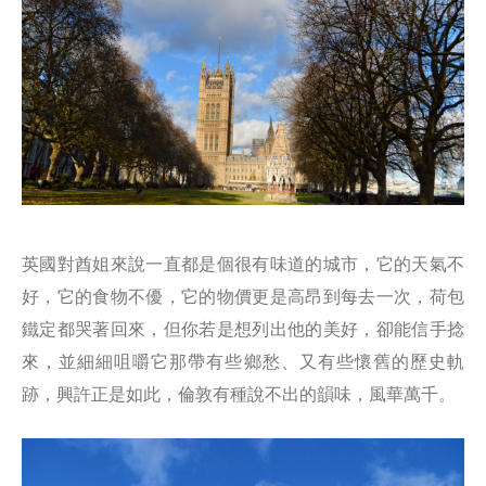
英國對酋姐來說一直都是個很有味道的城市，它的天氣不
好，它的食物不優，它的物價更是高昂到每去一次，荷包
鐵定都哭著回來，但你若是想列出他的美好，卻能信手捻
來，並細細咀嚼它那帶有些鄉愁、又有些懷舊的歷史軌
跡，興許正是如此，倫敦有種說不出的韻味，風華萬千。