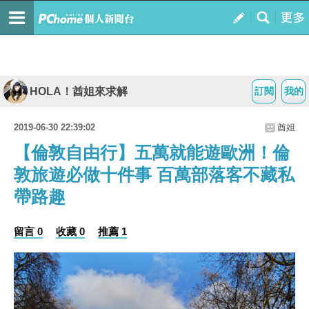
HOLA！酋姐來求解
訂閱
我的
2019-06-30 22:39:02
酋姐
【倫敦自由行】五萬就能遊歐洲！倫
敦旅遊必做十件事 百萬部落客不藏私
帶路趣
留言 0
收藏 0
推薦 1