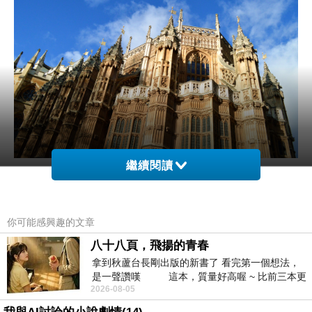
繼續閱讀
好啦～文青時間結束！走遍了歐洲這麼多國家（其實也沒
幾個😂😂😂）酋姐這次又要回過頭要來介紹，很多人都
你可能感興趣的文章
在敲碗的倫敦，想去倫敦玩夠本的捧油還不趕快加快腳
八十八頁，飛揚的青春
步，跟著酋姐一起遊倫敦～
拿到秋蘆台長剛出版的新書了 看完第一個想法，
是一聲讚嘆 這本，質量好高喔 ~ 比前三本更
2026-08-05
勝一