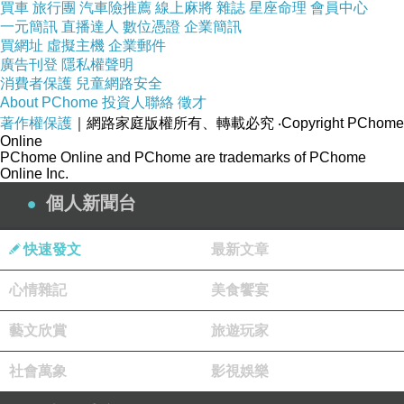
買車
旅行團
汽車險推薦
線上麻將
雜誌
星座命理
會員中心
一元簡訊
直播達人
數位憑證
企業簡訊
買網址
虛擬主機
企業郵件
廣告刊登
隱私權聲明
消費者保護
兒童網路安全
About PChome
投資人聯絡
徵才
著作權保護
｜網路家庭版權所有、轉載必究
‧Copyright PChome
Online
PChome Online and PChome are trademarks of PChome
Online Inc.
個人新聞台
快速發文
最新文章
心情雜記
美食饗宴
藝文欣賞
旅遊玩家
而在英國最為有名的當然就是倫敦眼（London Eye）、大
笨鐘（Big Ben），甚至是路邊就可以拍到的紅色電話
社會萬象
影視娛樂
亭，如果你是勇敢一點的捧油，還能上倫敦塔橋（Tower