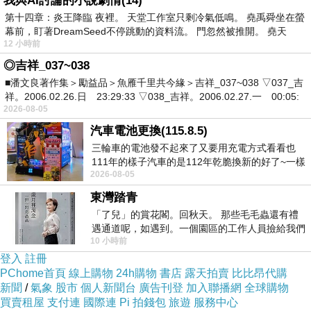
我與AI討論的小說劇情(14)
第十四章：炎王降臨 夜裡。 天堂工作室只剩冷氣低鳴。 堯禹舜坐在螢
幕前，盯著DreamSeed不停跳動的資料流。 門忽然被推開。 堯天
12 小時前
◎吉祥_037~038
■潘文良著作集＞勵益品＞魚雁千里共今緣＞吉祥_037~038 ▽037_吉
祥。2006.02.26.日 23:29:33 ▽038_吉祥。2006.02.27.一 00:05:
2026-08-05
汽車電池更換(115.8.5)
三輪車的電池發不起來了又要用充電方式看看也
111年的樣子汽車的是112年乾脆換新的好了~一樣
2026-08-05
在阿炮電池買的漲了一百多塊吧
（一）經典地標打卡
東灣踏青
「了兒」的賞花閣。回秋天。 那些毛毛蟲還有禮
英國和法國可說是世界少數很奇怪的城市，像大笨鐘與巴
遇通道呢，如遇到。一個園區的工作人員撿給我們
10 小時前
細賞。
黎鐵塔明明就是當地地標，但卻莫名以各種Icon形式揚名
登入
註冊
國際，不管是要做成小貼紙，還是當做decoration使用，
PChome首頁
線上購物
24h購物
書店
露天拍賣
比比昂代購
甚至做成手機主題～不管放哪裡就是可愛呀😍既然如此，
新聞
/
氣象
股市
個人新聞台
廣告刊登
加入聯播網
全球購物
買賣租屋
支付連
國際連
Pi 拍錢包
旅遊
服務中心
當你來到當地，怎麼能不和這些經典的地標合照呢？