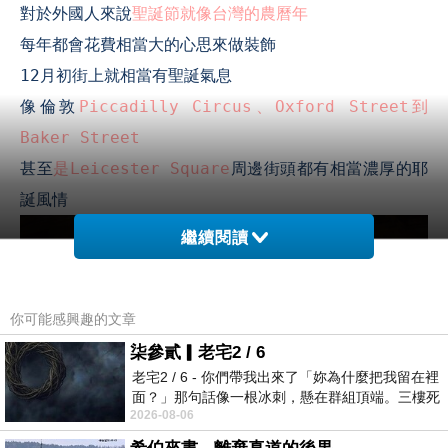
對於外國人來說
聖誕節就像台灣的農曆年
每年都會花費相當大的心思來做裝飾
12
月初街上就相當有聖誕氣息
像倫敦
Piccadilly Circus
、
Oxford Street
到
Baker Street
甚至
是
Leicester Square
周邊街頭都有相當濃厚的耶
誕風情
繼續閱讀
你可能感興趣的文章
柒參貳▎老宅2 / 6
老宅2 / 6 - 你們帶我出來了「妳為什麼把我留在裡
面？」那句話像一根冰刺，懸在群組頂端。三樓死
2026-08-06
死盯著照片裡的人。那個人確實站在