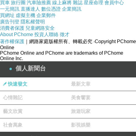
買車
旅行團
汽車險推薦
線上麻將
雜誌
星座命理
會員中心
比起台灣信義區那種五光十色的聖誕布景
一元簡訊
直播達人
數位憑證
企業簡訊
買網址
虛擬主機
企業郵件
倫敦的街頭少了濃厚的商業氣息
廣告刊登
隱私權聲明
多了更多的
溫馨與甜蜜
💗💗💗
消費者保護
兒童網路安全
About PChome
投資人聯絡
徵才
著作權保護
｜網路家庭版權所有、轉載必究
‧Copyright PChome
但你以為只有血拚鬧區才會盛大慶祝聖誕嗎
Online
PChome Online and PChome are trademarks of PChome
那是因為你沒有造訪傳說中的
Winter Wonderland
！
Online Inc.
個人新聞台
快速發文
最新文章
心情雜記
美食饗宴
藝文欣賞
旅遊玩家
社會萬象
影視娛樂