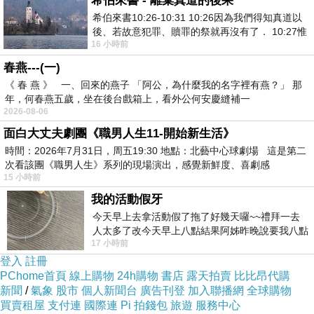
希伯來書 - 離棄真道的後果
希伯來書10:26-10:31 10:26因為我們得知真道以
後、若故意犯罪、贖罪的祭就再沒有了． 10:27惟
16 小時前
有戰懼等候審判和那燒滅眾敵人的烈火
春燕---(一)
《 春 燕 》 一、回來的燕子 「阿公，為什麼我的名字裡有燕？」 那
年，何春燕五歲，坐在後台戲箱上，看外公何安慶縫補一
2026-08-06
面白大丈夫劇團《職男人生11-開始新生活》
時間：2026年7月31日，周五19:30 地點：北藝中心球劇場 這是第二
次看該團《職男人生》系列的現場演出，感覺新鮮度、喜劇感
15 小時前
我的活動假牙
今天早上去拿活動假了拖了好幾天囉~~禮拜一去
人太多了改今天早上八點結果阿姊昨晚說要我八點
17 小時前
去西螺農會~回到莿桐都8點半多了
登入
註冊
PChome首頁
線上購物
24h購物
書店
露天拍賣
比比昂代購
觀光客最愛去的
Covent Garden
然也是
各種好聖誕風
新聞
/
氣象
股市
個人新聞台
廣告刊登
加入聯播網
全球購物
買賣租屋
支付連
國際連
Pi 拍錢包
旅遊
服務中心
各種好好拍好好玩
好好買買到破產也可以
（喂