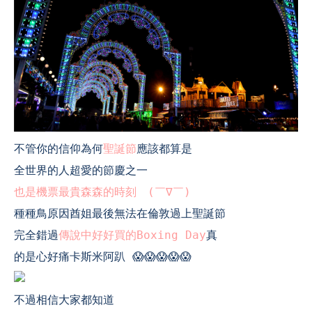
不管你的信仰為何
聖誕節
應該都算是
全世界的人超愛的節慶之一
也是機票最貴森森的時刻
(
￣
∇
￣
)
種種鳥原因酋姐最後無法在倫敦過上聖誕節
完全錯過
傳說中好好買的
Boxing Day
真
的是心好痛卡斯米阿趴 😱😱😱😱😱
不過相信大家都知道