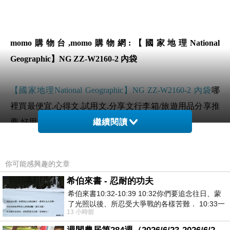
momo購物台,momo購物網:【國家地理National
Geographic】NG ZZ-W2160-2 內袋
【國家地理National Geographic】NG ZZ-W2160-2 內袋
哪
裡買最便宜.心得文.試用文.分享文行李箱/旅遊用品分享推
薦.好用.推薦.評價.熱銷.開箱文.優缺點比較
繼續閱讀
前幾天在逛街的時候看到
【國家地理National Geographic】
你可能感興趣的文章
NG ZZ-W2160-2 內袋
覺得很心動而且正打算買
【國家地
希伯來書 - 忍耐的功夫
理National Geographic】NG ZZ-W2160-2 內袋
希伯來書10:32-10:39 10:32你們要追念往日、蒙
了光照以後、所忍受大爭戰的各樣苦難． 10:33一
13 小時前
面被毀謗、遭患難、成了戲景、叫眾人
但是我想
【國家地理National Geographic】NG ZZ-W2160-2