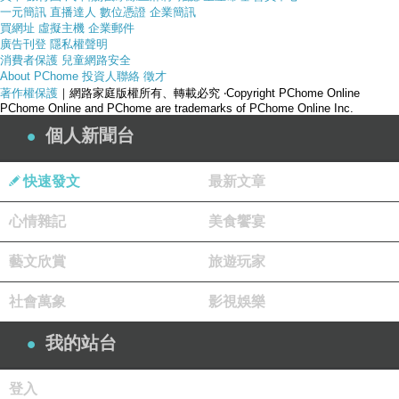
一元簡訊
直播達人
數位憑證
企業簡訊
買網址
虛擬主機
企業郵件
廣告刊登
隱私權聲明
消費者保護
兒童網路安全
About PChome
投資人聯絡
徵才
著作權保護
｜網路家庭版權所有、轉載必究
‧Copyright PChome Online
PChome Online and PChome are trademarks of PChome Online Inc.
個人新聞台
快速發文
最新文章
心情雜記
美食饗宴
藝文欣賞
旅遊玩家
產品網址
社會萬象
影視娛樂
我的站台
登入