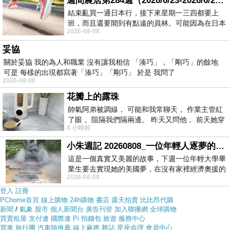
週間農居第284週（2026/6/23-2026/6/24) 夏至 金黃稻浪洋溢豐收喜悅
內袋
在網路上買應該會比較便宜，
【國家地理National
結束亂買一通日本行，接下來星期一三四都要上
Geographic】NG ZZ-W2160-2 內袋
而且24小時都能買，上
班，而且還要開到有點遠的員林。可能因為在日本
2026-08-08
花不少錢，星期一出門上班時，心裡沒有一
網慢慢挑選，不用等店家開門也不用看店員臉色
妥協
關於妥協 我的為人和職業 沒有讓我相信 「湊巧」，「剛巧」的餘地
各大網路購物網為求有好業績都無所不用其極。因為momo
可是 每樣的出現都寫著「湊巧」「剛巧」 於是 我問了
2026-08-08
都有送300元或是500元的折價卷!所以我建議可以上momo
花瓣上的露珠
購物網來購買(
【國家地理National Geographic】NG ZZ-
帥氣阿弟被調線， 可能和我常聊天， 作業主管紅
W2160-2 內袋
)
了眼， 阻隔我們隔兩邊。 昨天又問他， 前天她穿
8 小時前
什麼顏色衣服， 不經
小朱週記 20260808_一位年輕人逐夢的真實故事
這是一個真實又美麗的故事，下週一位年輕大學畢
業生要去實現她的美國夢，在沒有家裡經濟奧援的
2026-08-08
情況下，靠著自我努力工作累積出國基
登入
註冊
PChome首頁
線上購物
24h購物
書店
露天拍賣
比比昂代購
新聞
/
氣象
股市
個人新聞台
廣告刊登
加入聯播網
全球購物
買賣租屋
支付連
國際連
Pi 拍錢包
旅遊
服務中心
買車
旅行團
汽車險推薦
線上麻將
雜誌
星座命理
會員中心