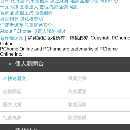
買車
旅行團
汽車險推薦
線上麻將
雜誌
星座命理
會員中心
一元簡訊
直播達人
數位憑證
企業簡訊
般的並非隻有這位慕名而來的零售業高管。打開
買網址
虛擬主機
企業郵件
大眾點評網，多數網友認為黃太吉煎餅用餐環境
廣告刊登
隱私權聲明
消費者保護
兒童網路安全
不錯、服務也好，但口味的確一般。“說實話，真
About PChome
投資人聯絡
徵才
心很一般，油條不脆，比外面小攤的煎餅還不
著作權保護
｜網路家庭版權所有、轉載必究
‧Copyright PChome
如，吹噓得太誇張瞭。”大眾點評一位網友評價
Online
PChome Online and PChome are trademarks of PChome
道。產品口味一般，而營銷卻做得出類拔萃，兩
Online Inc.
者的反差令業界對黃太吉煎餅產生思考：這種互
個人新聞台
聯網思維包裝下的餐飲模式經得起考驗嗎？這就
回到瞭最根本的問題，商業的本質是滿足消費者
快速發文
最新文章
的需求。對一個餐飲企業而言，口味是最重要的
心情雜記
美食饗宴
嗎？多位接受本報記者采訪的餐飲界人士表示，
就餐飲而言，味道還是產品品質的第一要素。“中
藝文欣賞
旅遊玩家
國是一個味覺國傢，味道是消費者選擇餐廳的第
社會萬象
影視娛樂
一指標；日本則是一個營養國傢，日本消費者更