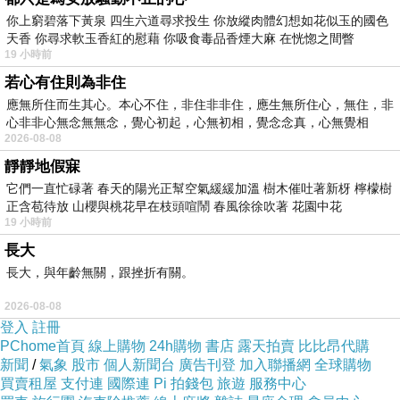
你上窮碧落下黃泉 四生六道尋求投生 你放縱肉體幻想如花似玉的國色
統餐飲的小吃店，其先天性缺陷也暴露出來，如
天香 你尋求軟玉香紅的慰藉 你吸食毒品香煙大麻 在恍惚之間瞥
同它的營銷一樣，格外矚目。產品口味爭議建外
19 小時前
SOHO西區12號樓，一位來自安徽的零售企業高
若心有住則為非住
管通過黃太吉煎餅的官方微博找到這傢店。這位
應無所住而生其心。本心不住，非住非非住，應生無所住心，無住，非
心非非心無念無無念，覺心初起，心無初相，覺念念真，心無覺相
遠道而來的零售從業者點瞭一份27元的煎餅套
2026-08-08
餐，找瞭個面對窗戶的位置坐瞭下來。透過窗
靜靜地假寐
戶，可以看到街上神色匆匆的上班族。餐桌前擺
它們一直忙碌著 春天的陽光正幫空氣緩緩加溫 樹木催吐著新枒 檸檬樹
正含苞待放 山櫻與桃花早在枝頭喧鬧 春風徐徐吹著 花園中花
放的菜單引起瞭他的註意，菜單上用大號黑體寫
19 小時前
著這樣一行字：在這裡吃煎餅、喝豆腐腦、思考
長大
人生。這位零售業高管思考的卻是，黃太吉為何
長大，與年齡無關，跟挫折有關。
這麼火，它的煎餅真有這麼好吃嗎？然而，等他
2026-08-08
要的菜品上來後，這套27元的煎餅套餐讓他大失
登入
註冊
所望。“煎餅味道真的不怎麼樣！跟黃太吉在外界
PChome首頁
線上購物
24h購物
書店
露天拍賣
比比昂代購
新聞
/
氣象
股市
個人新聞台
廣告刊登
加入聯播網
全球購物
的口碑相比差遠瞭。”這位零售業高管告訴《中國
買賣租屋
支付連
國際連
Pi 拍錢包
旅遊
服務中心
經營報(博客,微博)》記者。事實上，吐槽味道一