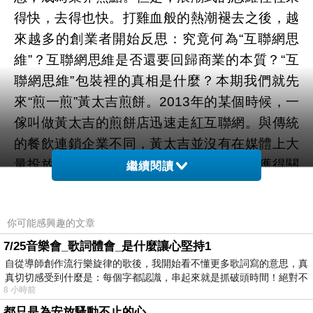
得快，去得也快。打雞血般的熱潮褪去之後，越
來越多的創業者開始反思：究竟何為“互聯網思
維”？互聯網思維是否還要回歸商業的本質？“互
聯網思維”包裝裡的真相是什麼？本期我們就先
來“煎一煎”黃太吉煎餅。2013年的某個時候，一
傢叫做黃太吉的煎餅店迅速走紅互聯網。與傳統
的餐飲連鎖企業不同，黃太吉並沒有在媒體上大
量投放廣告，也沒有憑借連鎖門店的規模獲得關
繼續閱讀
註，而是在互聯網上制造話題，並且借助微博造
勢，最終成為2013年度的經典營銷案例。黃太吉
你可能感興趣的文章
創始人赫暢曾經在百度和谷歌任職，也開過廣告
7/25音樂會_歌詞體會_是什麼讓心堅持1
公司，職業經歷使得他深諳營銷之道。比如，當
自從導師創作流行樂旋律的歌後，我開始看不懂更多歌詞寫的意思，真
初流傳“黃太吉老板開著奔馳送外賣”的故事，在
真切切感受到什麼是：每個字都認識，串起來就是抓破頭時間！絕對不
營銷界人士看來，不乏炒作痕跡。褪去“互聯網思
8 小時前
維”的外衣，黃太吉，這傢利用互聯網思維改造傳
都只是為安放騷動不止的心