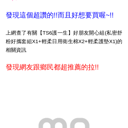
發現這個超讚的!!而且好想要買喔~!!
上網查了有關【TS6護一生】好朋友開心組(私密舒
粉好攜套組X1+輕柔日用衛生棉X2+輕柔護墊X1)的
相關資訊
發現網友跟鄉民都超推薦的拉!!