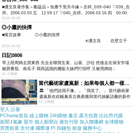
■潘文良著作集＞勵益品＞魚雁千里共今緣＞吉祥_039~040 ▽039_吉
祥。2006.03.03.五 12:59:17 ▽040_吉祥。2006.03.16.四 00:00:
查了很多【TS6護一生】好朋友開心組(私密舒粉好
2026-08-06
攜套組X1+輕柔日用衛生棉X2+輕柔護墊X1)的開箱.
◎小鷹的抉擇
分享.評論跟比價的結果，發現它真的很棒!!!
■寓言故事 ◎小鷹的抉擇
⊕潘文良 在壁立千
2026-08-06
仞的懸崖上，有一座遮天蔽
而且在網路上購買，品質有保障又有七天鑑賞期，
日記0806
不滿意可以退貨也不用擔心買貴!
早上陪周媽去買東西 先去全聯買生菜、山葵、沙拉 然後走在保安市場
她買番茄、南瓜子 我與認識的攤販大姊們打招呼 又被周媽唸：
16 小時前
你一定要來看看【TS6護一生】好朋友開心組(私密
當代藝術家盧嵐新：如果每個人都一樣，這世界該有多無聊？
舒粉好攜套組X1+輕柔日用衛生棉X2+輕柔護墊
🏛️ 「他們說我不像。」「我笑了。」 當代藝術家
盧嵐新在此幅兼具古典典雅與當代抽象語彙的新作
X1)~~
15 小時前
中，以沈靜的藍色空間為背景，描繪了
登入
註冊
我是在這裡買的，多比較不吃虧唷!!
:
PChome首頁
線上購物
24h購物
書店
露天拍賣
比比昂代購
新聞
/
氣象
股市
個人新聞台
廣告刊登
加入聯播網
全球購物
買賣租屋
支付連
國際連
Pi 拍錢包
旅遊
服務中心