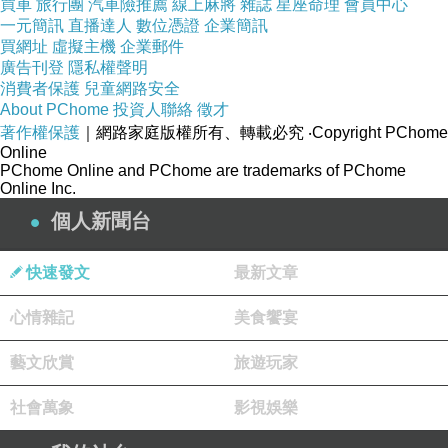
買車
旅行團
汽車險推薦
線上麻將
雜誌
星座命理
會員中心
一元簡訊
直播達人
數位憑證
企業簡訊
買網址
虛擬主機
企業郵件
廣告刊登
隱私權聲明
:
商品訊息
消費者保護
兒童網路安全
About PChome
投資人聯絡
徵才
著作權保護
｜網路家庭版權所有、轉載必究
‧Copyright PChome
Online
PChome Online and PChome are trademarks of PChome
Online Inc.
個人新聞台
品號：3029951
快速發文
最新文章
淨化平衡私密肌膚，維持肌膚健康
心情雜記
美食饗宴
可當作私密舒粉、爽身粉、香體粉
藝文欣賞
旅遊玩家
提升乾爽感、舒適度與防護力
輕柔綿益生菌芯片8小時超強抑菌
社會萬象
影視娛樂