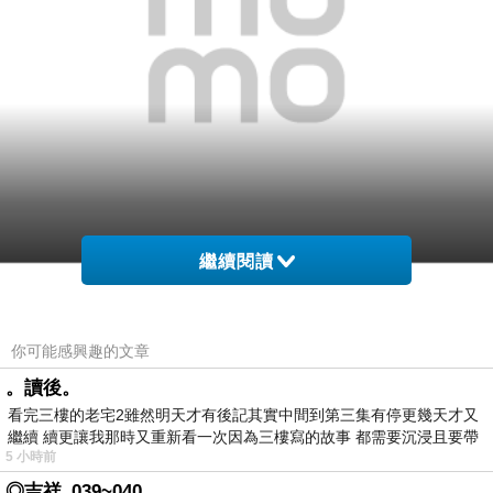
繼續閱讀
而且網路購物超方便24小時都能買，上網慢慢挑
你可能感興趣的文章
選，看看網友鄉民心得文，
。讀後。
看完三樓的老宅2雖然明天才有後記其實中間到第三集有停更幾天才又
以及推薦
【TS6護一生】好朋友開心組(私密舒粉好
繼續 續更讓我那時又重新看一次因為三樓寫的故事 都需要沉浸且要帶
攜套組X1+輕柔日用衛生棉X2+輕柔護墊X1)
哪裡買
5 小時前
有
最便宜.最划算!
◎吉祥_039~040