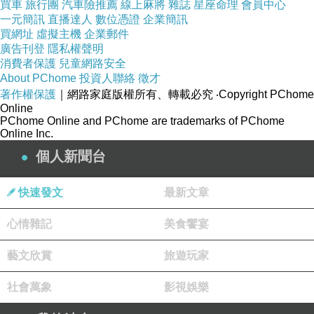
買車
旅行團
汽車險推薦
線上麻將
雜誌
星座命理
會員中心
一元簡訊
直播達人
數位憑證
企業簡訊
品號：1966196
買網址
虛擬主機
企業郵件
廣告刊登
隱私權聲明
消費者保護
兒童網路安全
About PChome
投資人聯絡
徵才
日本漫畫大師手塚治虫的原作
著作權保護
｜網路家庭版權所有、轉載必究
‧Copyright PChome
Online
隨身登機 不需拖運
PChome Online and PChome are trademarks of PChome
箱體印上各種原子小金剛繪圖
Online Inc.
旅行中最受注目的焦點
個人新聞台
快速發文
最新文章
心情雜記
美食饗宴
藝文欣賞
旅遊玩家
社會萬象
影視娛樂