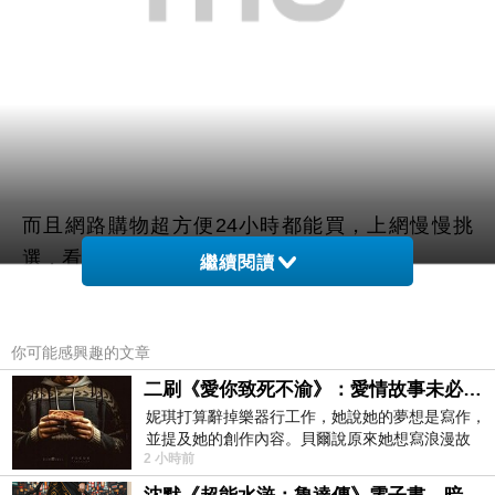
而且網路購物超方便24小時都能買，上網慢慢挑
選，看看網友鄉民心得文，
繼續閱讀
以及推薦
【原子小金剛】20吋亮面PC登機箱(彩色)
你可能感興趣的文章
哪裡買最便宜.最划算!
二刷《愛你致死不渝》：愛情故事未必是浪漫故事
妮琪打算辭掉樂器行工作，她說她的夢想是寫作，
查了很多【原子小金剛】20吋亮面PC登機箱(彩色)
並提及她的創作內容。貝爾說原來她想寫浪漫故
的開箱.分享.評論跟比價的結果，發現它真的很棒!!!
2 小時前
事，妮琪回應：「不是浪漫故事，是愛情