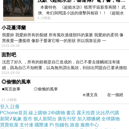
沈默《超能水滸：魯達傳》電子書，暗黑宇宙新章，一一五年八月璀璨上架！
而且在網路上購買，品質有保障又有七天鑑賞期，
本書特色 《超能水滸》暗黑宇宙新章再開！ 武
俠、奇幻與間諜小說的撞擊與相容！！ 《超能水
不滿意可以退貨也不用擔心買貴!
4 小時前
滸》系列第四部
小花蔓澤蘭
你一定要來看看【原子小金剛】20吋亮面PC登機箱
我愛妳 我愛妳所有的裂縫 所有風吹過後顫抖的葉脈 我愛妳的柔弱 像
黑夜愛一盞孤燈 像影子愛著它唯一的形狀 所以我靠近妳 一
(彩色)~~
2026-08-08
面對吧
我是在這裡買的，多比較不吃虧唷!!
:
沈思了好久 ，所有的錯都是自己造成的，自己不要去接觸就沒有後
續，因為自己不知輕重，以為無所謂出風頭，到頭出問題自己要承擔怨
2026-08-08
不
◎偷懶的風車
■寓言故事 ◎偷懶的風車
⊕潘文良 在一個經
:
商品訊息
17 小時前
常颳風的山丘上—&m
登入
註冊
PChome首頁
線上購物
24h購物
書店
露天拍賣
比比昂代購
新聞
/
氣象
股市
個人新聞台
廣告刊登
加入聯播網
全球購物
買賣租屋
支付連
國際連
Pi 拍錢包
旅遊
服務中心