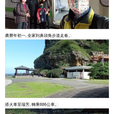
農曆年初一, 全家到鼻頭角步道走春
。
搭火車至瑞芳, 轉乘886公車
。