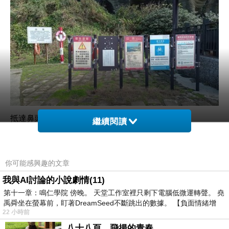
抵達鼻頭角站已接近中午
。
繼續閱讀
你可能感興趣的文章
我與AI討論的小說劇情(11)
第十一章：鳴仁學院 傍晚。 天堂工作室裡只剩下電腦低微運轉聲。 堯
禹舜坐在螢幕前，盯著DreamSeed不斷跳出的數據。 【負面情緒增
22 小時前
八十八頁，飛揚的青春