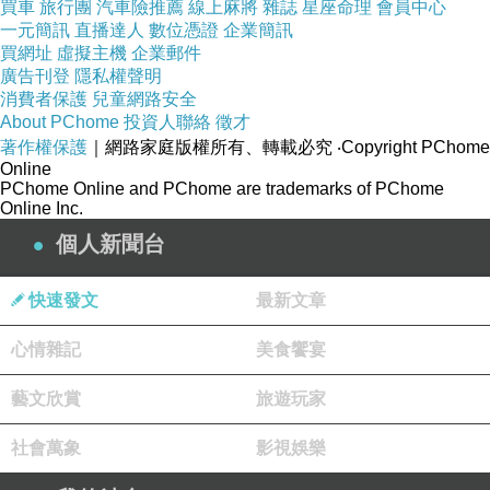
買車
旅行團
汽車險推薦
線上麻將
雜誌
星座命理
會員中心
一元簡訊
直播達人
數位憑證
企業簡訊
買網址
虛擬主機
企業郵件
廣告刊登
隱私權聲明
消費者保護
兒童網路安全
About PChome
投資人聯絡
徵才
著作權保護
｜網路家庭版權所有、轉載必究
‧Copyright PChome
Online
續前行, 爬上石壁, 有些路段濕滑, 需要小心行走
。
PChome Online and PChome are trademarks of PChome
Online Inc.
個人新聞台
快速發文
最新文章
心情雜記
美食饗宴
藝文欣賞
旅遊玩家
社會萬象
影視娛樂
巨大的奇岩, 矗立在海邊, 吸引我們的目光
。