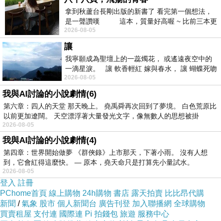
拿到秋蘆台長剛出版的新書了 看完第一個想法，
是一聲讚嘆 這本，質量好高喔 ~ 比前三本更
走過漁港街區, 進入潮間帶;
探索巨大的海蝕洞
。
2026-08-05
勝一
讓
我寧願成為聖壇上的一蕊燭花， 或遙遠夜空中的
一滴星淚。 讓 軟香輕紅 嫁與春水， 讓 蝴蝶死吻
2026-08-05
夏日最後一瓣玫瑰， 讓
我與AI討論的小說劇情(6)
第六章：四人的天堂 那天晚上。 堯禹舜再次回到了夢境。 白色荒原比
以前更加遼闊。 天空漂浮著大量發光文字，像無數人的思想被掛
2026-08-05
我與AI討論的小說劇情(4)
第四章：世界開始做夢 《群俠錄》上市那天，下著小雨。 沒有人想
到，它會紅得這麼快。 — 原本，堯天命只是打算先小量試水。
山海景色 , 非常壯觀
。
2026-08-05
登入
註冊
PChome首頁
線上購物
24h購物
書店
露天拍賣
比比昂代購
新聞
/
氣象
股市
個人新聞台
廣告刊登
加入聯播網
全球購物
買賣租屋
支付連
國際連
Pi 拍錢包
旅遊
服務中心