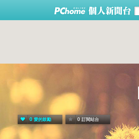
0
0
愛的鼓勵
訂閱站台