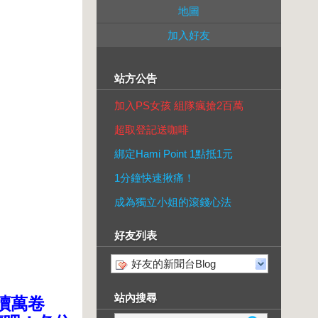
地圖
加入好友
站方公告
加入PS女孩 組隊瘋搶2百萬
超取登記送咖啡
綁定Hami Point 1點抵1元
1分鐘快速揪痛！
成為獨立小姐的滾錢心法
好友列表
好友的新聞台Blog
站內搜尋
讀萬卷