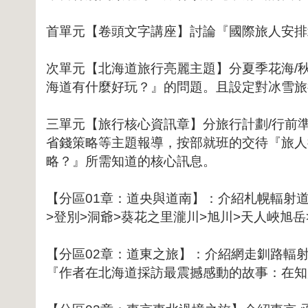
首單元【卷頭文字講座】討論『國際旅人安排
次單元【北海道旅行亮麗主題】分夏季花海/秋
海道有什麼好玩？』的問題。且設定對冰雪旅
三單元【旅行核心資訊章】分旅行計劃/行前準備
省錢策略等主題報導，按部就班的交待『旅人
略？』所需知道的核心訊息。
【分區01章：道央與道南】：介紹札幌輻射道
>登別>洞爺>葵花之里瀧川>旭川>天人峽旭岳
【分區02章：道東之旅】：介紹網走釧路輻
『作者在北海道採訪最震撼感動的故事：在知