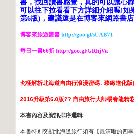
書，找回讀書感覺，真的可以讓心靜
可以往下拉看看下方詳細介紹喔!
如
第6版)
，
建議還是在博客來網路書店購
博客來旅遊叢書
http://goo.gl/sUAB71
每日一書66折 http://goo.gl/GRhjVu
究極解析北海道自由行浪漫密碼 . 臻緻進化
2016升級第6.0版?? 自由旅行大師楊春龍精
本書內容及資訊排序邏輯
本書特別突顯北海道旅行須有【最清晰的四季