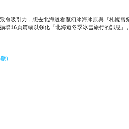
致命吸引力，想去北海道看魔幻冰海冰原與『札幌雪
擴增16頁篇幅以強化『北海道冬季冰雪旅行的訊息』
版)