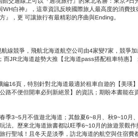
函館交通線上可以『過境旅行』的東北名勝：東京>日
前與WH白神』，這章資訊反映國際旅人最高度的消費技
』，更 可讓旅行有最精彩的序曲與Ending。
幌航線競爭，飛航北海道航空公司由4家變7家，競爭
；而JR北海道趁勢大推【北海道pass搭配租車特惠】
擴編16頁，特別針對北海道最適於租車自遊的【美瑛
公路不便但開車必到新絕景】的資訊；期盼本書能在
3~5月不值遊北海道；其餘夏6~8月、秋9~10月、
玩法。歷來北海道旅書都以旺季6~10月的旅遊景觀作
旅行聖域！且冬天是淡季，訪北海道的航空與住宿費