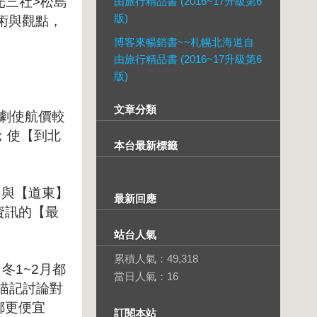
光三社>松島
由旅行精品書 (2016~17升級第6
版)
術與觀點，
博客來暢銷書~~札幌北海道自
由旅行精品書 (2016~17升級第6
版)
文章分類
加劇使航價較
；使【到北
本台最新標籤
】與【道東】
最新回應
資訊的【最
站台人氣
累積人氣：
49,318
冬1~2月都
當日人氣：
16
描記討論對
都更便宜
訂閱本站