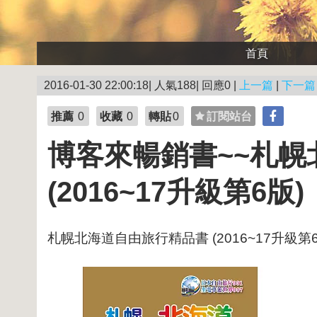
首頁
2016-01-30 22:00:18| 人氣188| 回應0 |
上一篇
|
下一篇
推薦
0
收藏
0
轉貼
0
訂閱站台
博客來暢銷書~~札
(2016~17升級第6版)
札幌北海道自由旅行精品書 (2016~17升級第6