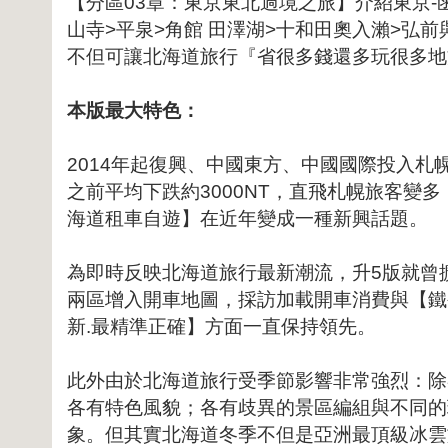
【分區03章：東京東北過境之旅】介紹東京-
山寺>平泉>角館 田澤湖>十和田奧入瀨>弘
不但可讓北海道旅行『省很多錢還多玩很多地方
本版最大特色：
2014年起復興、中國東方、中國國際投入札
之前平均下跌約3000NT，直飛札幌旅客變多
海道租車自遊】在近年變成一種新興話題。
為即時反映北海道旅行最新潮流，升5版就曾
兩區增入開車地圖，採訪加載開車消費與【鐵
新.最精準正確】方面一直保持領先。
此外由於北海道旅行受季節影響非常強烈：除春季
各有特色風貌；各有歧異的景區編組與不同的
象。但其實北海道冬季不但是亞洲最頂級冰雲