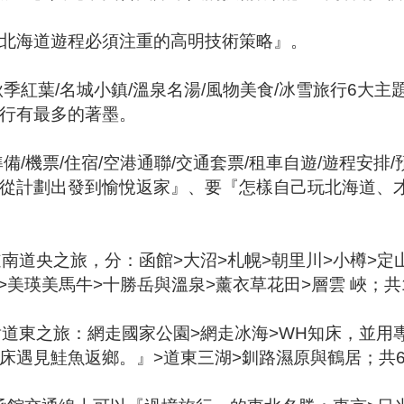
北海道遊程必須注重的高明技術策略』。
季紅葉/名城小鎮/溫泉名湯/風物美食/冰雪旅行6大主
行有最多的著墨。
/機票/住宿/空港通聯/交通套票/租車自遊/遊程安排
從計劃出發到愉悅返家』、要『怎樣自己玩北海道、
南道央之旅，分：函館>大沼>札幌>朝里川>小樽>定山
>美瑛美馬牛>十勝岳與溫泉>薰衣草花田>層雲 峽；共
射道東之旅：網走國家公園>網走冰海>WH知床，並用
床遇見鮭魚返鄉。』>道東三湖>釧路濕原與鶴居；共