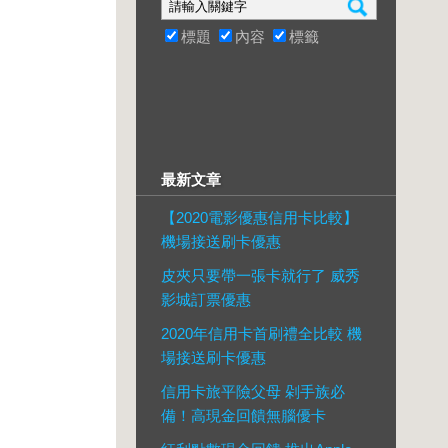
標題
內容
標籤
最新文章
【2020電影優惠信用卡比較】
機場接送刷卡優惠
皮夾只要帶一張卡就行了 威秀
影城訂票優惠
2020年信用卡首刷禮全比較 機
場接送刷卡優惠
信用卡旅平險父母 剁手族必
備！高現金回饋無腦優卡