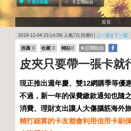
0
0
愛的鼓勵
訂閱站台
首頁
2019-12-04 23:14:39| 人氣72| 回應0 |
上一篇
|
下一篇
推薦
0
收藏
0
轉貼
0
訂閱站台
皮夾只要帶一張卡就
現正推出週年慶、雙12網購季等優
不過，新一年的保費繳款通知也隨
消費、理財支出讓人大傷腦筋海外
精打細算的卡友都會利用信用卡刷