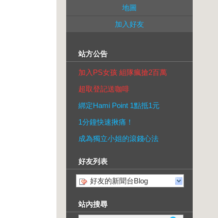
地圖
加入好友
站方公告
加入PS女孩 組隊瘋搶2百萬
超取登記送咖啡
綁定Hami Point 1點抵1元
1分鐘快速揪痛！
成為獨立小姐的滾錢心法
好友列表
好友的新聞台Blog
站內搜尋