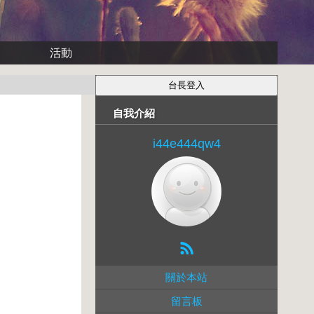
活動
自我介紹
i44e444qw4
關於本站
留言板