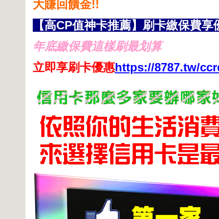
大賺回饋金!!
【高CP值神卡推薦】刷卡繳保費享
年底繳保費這樣刷最划算
立即享刷卡優惠
https://8787.tw/ccr