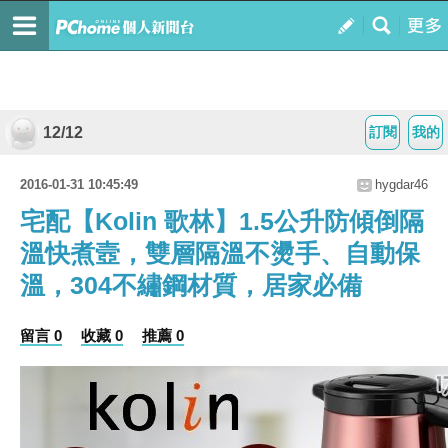
12/12
訂閱
我的
2016-01-31 10:45:49
hygdar46
宅配【Kolin 歌林】1.5公升防傾倒隔
溫快煮壼，雙層隔溫不燙手、自動保
溫，304不繡鋼材質，居家必備
留言 0
收藏 0
推薦 0