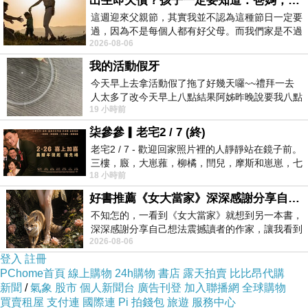
出生即欠債？孩子一定要知道：爸媽，其實我不欠你們
這週迎來父親節，其實我並不認為這種節日一定要
過，因為不是每個人都有好父母。而我們家是不過
2026-08-06
節的，平時也沒什麼儀式感，生活趨近冷
我的活動假牙
今天早上去拿活動假了拖了好幾天囉~~禮拜一去
人太多了改今天早上八點結果阿姊昨晚說要我八點
19 小時前
去西螺農會~回到莿桐都8點半多了
柒參參▎老宅2 / 7 (終)
老宅2 / 7 - 歡迎回家照片裡的人靜靜站在鏡子前。
三樓，廄，大崽蕥，柳橘，閆兒，摩斯和崽崽，七
18 小時前
個人整整齊齊地站在鏡框之外，如同
好書推薦《女大當家》深深感謝分享自己想法震撼讀者的作家，讓我看到不同樣貌的家庭！
不知怎的，一看到《女大當家》就想到另一本書，
深深感謝分享自己想法震撼讀者的作家，讓我看到
2026-08-06
不同樣貌的家庭！ 《女大
登入
註冊
PChome首頁
線上購物
24h購物
書店
露天拍賣
比比昂代購
新聞
/
氣象
股市
個人新聞台
廣告刊登
加入聯播網
全球購物
買賣租屋
支付連
國際連
Pi 拍錢包
旅遊
服務中心