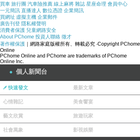
買車
旅行團
汽車險推薦
線上麻將
雜誌
星座命理
會員中心
一元簡訊
直播達人
數位憑證
企業簡訊
買網址
虛擬主機
企業郵件
廣告刊登
隱私權聲明
消費者保護
兒童網路安全
About PChome
投資人聯絡
徵才
著作權保護
｜網路家庭版權所有、轉載必究
‧Copyright PChome
Online
PChome Online and PChome are trademarks of PChome
Online Inc.
個人新聞台
快速發文
最新文章
心情雜記
美食饗宴
藝文欣賞
旅遊玩家
社會萬象
影視娛樂