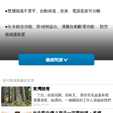
●雙層隔溫不燙手、自動保溫，壺身、電源底座可分離
●出水鎖住功能、防傾倒溢出、沸騰自動斷電功能 ．防空
燒保護裝置
繼續閱讀
你可能感興趣的文章
東灣踏青
「了兒」的賞花閣。回秋天。 那些毛毛蟲還有禮
遇通道呢，如遇到。一個園區的工作人員撿給我們
2026-08-06
細賞。