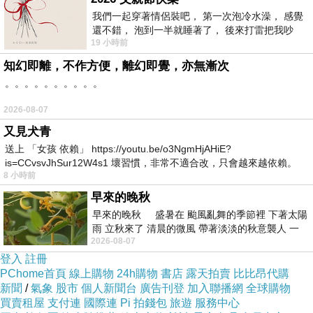
我們一起穿著情侶裝吧， 第一次泡冷水澡， 感覺
還不錯， 泡到一半就睡著了， 後來打雷把我吵
19 小時前
醒， 手
知幻即離，不作方便，離幻即覺，亦無漸次
。。。。。。。。。。
2026-08-07
又見犬青
送上 「女孩 依賴」 https://youtu.be/o3NgmHjAHiE?
is=CCvsvJhSur12W4s1 壞習慣，非常不適合改，只會越來越依賴。
8 小時前
我害怕的
早來的晚秋
早來的晚秋 盛暑在 颱風亂舞的季節裡 下著太陽
雨 立秋來了 清晨的微風 帶著淡淡的秋意襲人 一
2026-08-07
下子 又被赤
登入
註冊
PChome首頁
線上購物
24h購物
書店
露天拍賣
比比昂代購
新聞
/
氣象
股市
個人新聞台
廣告刊登
加入聯播網
全球購物
買賣租屋
支付連
國際連
Pi 拍錢包
旅遊
服務中心