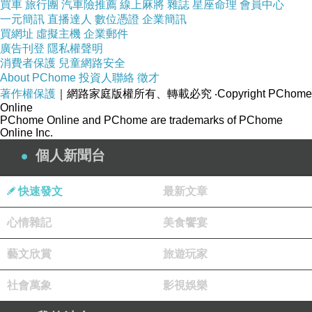
買車
旅行團
汽車險推薦
線上麻將
雜誌
星座命理
會員中心
一元簡訊
直播達人
數位憑證
企業簡訊
買網址
虛擬主機
企業郵件
廣告刊登
隱私權聲明
消費者保護
兒童網路安全
About PChome
投資人聯絡
徵才
著作權保護
｜網路家庭版權所有、轉載必究
‧Copyright PChome
Online
PChome Online and PChome are trademarks of PChome
Online Inc.
個人新聞台
快速發文
最新文章
心情雜記
美食饗宴
藝文欣賞
旅遊玩家
社會萬象
影視娛樂