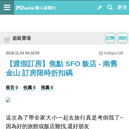
超級賣場
訂閱
我的
2018-11-24 04:18:55
hvltbpvz1tlf
【渡假訂房】焦點 SFO 飯店 - 南舊
金山 訂房限時折扣碼
留言 0
收藏 0
推薦 0
這次為了帶全家大小一起去旅行真是考倒我了~
因為好的旅館或飯店難找,還好朋友