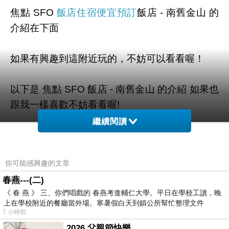
焦點 SFO
飯店住宿便宜預訂
飯店 - 南舊金山 的
介紹在下面
如果有興趣到這附近玩的，不妨可以看看喔！
以下是 焦點 SFO 飯店 - 南舊金山 的介紹 如果也
跟我一樣喜歡不妨看看喔!
繼續閱讀
PS.若您家裡有0~4歲的小朋友，
點我進入索取免
費《迪士尼美語世界試用包》
你可能感興趣的文章
春燕---(二)
↓↓↓限量特優價格按鈕↓↓↓
《 春 燕 》 三、你們唱戲的 春燕考進輔仁大學。平日在學校工讀，晚
上在學校附近的餐廳當外場。寒暑假白天到鎮公所幫忙整理文件
7 小時前
2026 父親節快樂