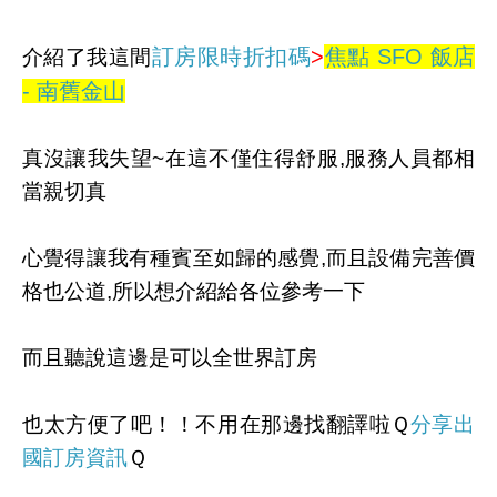
訂房限時折扣碼
>
焦點 SFO 飯店
介紹了我這間
- 南舊金山
真沒讓我失望~在這不僅住得舒服,服務人員都相
當親切真
心覺得讓我有種賓至如歸的感覺,而且設備完善價
格也公道,所以想介紹給各位參考一下
而且聽說這邊是可以全世界訂房
也太方便了吧！！不用在那邊找翻譯啦Ｑ
分享出
國訂房資訊
Ｑ