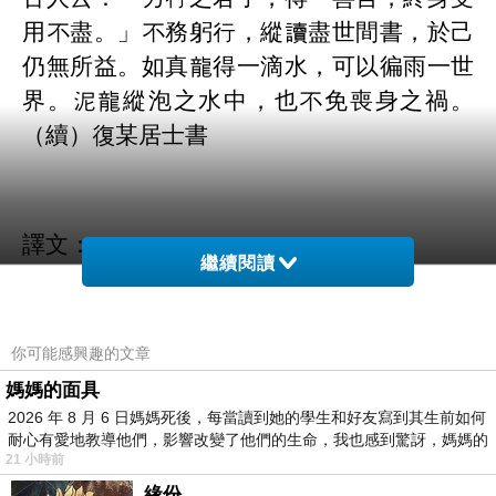
用不盡。」不務躬行，縱讀盡世間書，於己
仍無所益。如真龍得一滴水，可以徧雨一世
界。泥龍縱泡之水中，也不免喪身之禍。
（續）復某居士書
譯文：
繼續閱讀
古人說：「重在行動的君子，得到一句善
你可能感興趣的文章
言，終身受用無盡」。不重視躬行實踐，即
媽媽的面具
2026 年 8 月 6 日媽媽死後，每當讀到她的學生和好友寫到其生前如何
使讀盡世間書，對於自己仍然沒有什麼利
耐心有愛地教導他們，影響改變了他們的生命，我也感到驚訝，媽媽的
益。如真龍得一滴水，可以遍灑一世界，而
21 小時前
泥龍即使泡在水中，也難免喪身之禍。
緣份