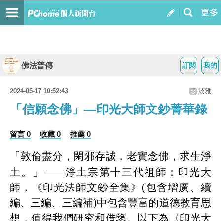
佛法普傳
訂閱
我的
2024-05-17 10:52:43
淡雅
「信願念佛」—印光大師文鈔菁華錄
留言 0
收藏 0
推薦 0
「敦倫盡分，閑邪存誠，老實念佛，求生淨
土。」——淨土宗第十三代祖師：印光大
師，《印光法師文鈔全集》
(
包含增廣、續
編、三編、三編補
)
中包含豐富的道德教育思
想，值得我們研究和借鑒。以下為〈印光大