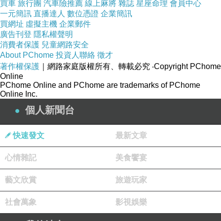
買車
旅行團
汽車險推薦
線上麻將
雜誌
星座命理
會員中心
一元簡訊
直播達人
數位憑證
企業簡訊
買網址
虛擬主機
企業郵件
廣告刊登
隱私權聲明
消費者保護
兒童網路安全
About PChome
投資人聯絡
徵才
著作權保護
｜網路家庭版權所有、轉載必究
‧Copyright PChome
Online
PChome Online and PChome are trademarks of PChome
Online Inc.
個人新聞台
快速發文
最新文章
心情雜記
美食饗宴
藝文欣賞
旅遊玩家
社會萬象
影視娛樂