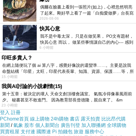
偶爾在臉書上看到一張照片(如上)，心裡忽然明亮
了起來。剛好早上看了一篇「白痴愛做夢」台長寫
2026-08-06
的貼文，在回顧年輕時瘋狂愛上
快其心意
我不是中毒太深， 只是在做笑果， PO文有題材，
快其心意 而以， 做某些事情讓自己的內心--- 感到
6 小時前
愉快。
印旺多貴人？
在網上隨便玩了個 ai 算八字，感覺好像說的還蠻準……。主要是說我
命盤結構「印星」太旺，印星代表長輩、知識、資源、保護……等，所
15 小時前
「信願念佛」—印光大師文鈔菁華錄
上一篇：
我與AI討論的小說劇情(15)
第十五章：被決定的壞人 天命文創頂樓會議室。 氣氛冷得像暴風雨前
「信願念佛」—印光大師文鈔菁華錄
下一篇：
夕。 秘書甚至不敢進門。 因為教育部長曾德隆，親自來了。 &m
23 小時前
登入
註冊
PChome首頁
線上購物
24h購物
書店
露天拍賣
比比昂代購
新聞
/
氣象
股市
個人新聞台
廣告刊登
加入聯播網
全球購物
買賣租屋
支付連
國際連
Pi 拍錢包
旅遊
服務中心