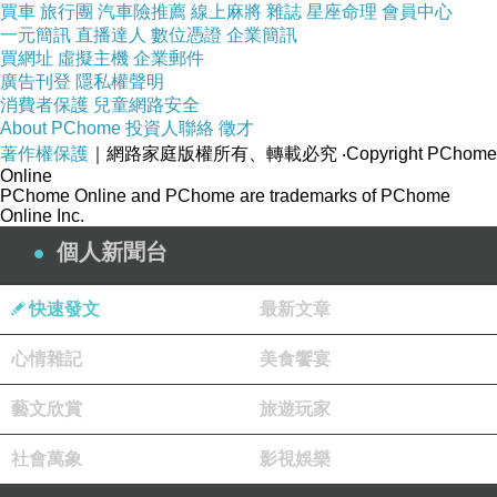
的舅舅(約50歲左右)，高中時是台中一中的
買車
旅行團
汽車險推薦
線上麻將
雜誌
星座命理
會員中心
一元簡訊
直播達人
數位憑證
企業簡訊
高材生，後來卻想出家，之後大學也沒考，
買網址
虛擬主機
企業郵件
也沒正常的工作，靠著藥物維持精神疾病，
廣告刊登
隱私權聲明
消費者保護
兒童網路安全
現在只能早上送報紙賺點薪水。
About PChome
投資人聯絡
徵才
著作權保護
｜網路家庭版權所有、轉載必究
‧Copyright PChome
Online
PChome Online and PChome are trademarks of PChome
某日我跟母親興沖沖的跑去他家拜訪，
Online Inc.
帶兩本《因果濟世集》和水果，閒聊哈拉一
個人新聞台
堆後，母親提到精舍，舅舅竟然說他有在網
路上看過精舍，但他們在多年前就已經到彰
快速發文
最新文章
化的某處請示，該處也有開示。舅舅拿到的
心情雜記
美食饗宴
開示是《地藏經》六千多遍，我聽了差點摔
下來，舅舅說念了好多年終於唸完了。
藝文欣賞
旅遊玩家
社會萬象
影視娛樂
我再問：「那如何迴向? 」，嬸婆拿一張