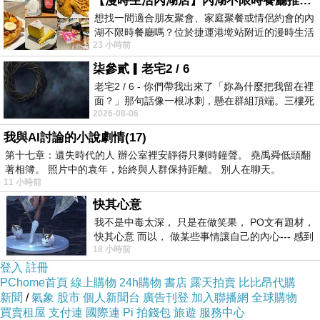
【漫時生活內湖店】內湖不限時餐廳推薦｜捷運港墘站美食，聚餐、約會、家庭聚會首選，正餐甜點一次滿足
我們的，堅持下去一定會有發光的一天。如
想找一間適合朋友聚會、家庭聚餐或情侶約會的內
師兄所說的：「加油！這期過了，未來您會
湖不限時餐廳嗎？位於捷運港墘站附近的漫時生活
23 小時前
內湖店，從捷運站步行約4分鐘即可抵
覺得差很多，往後到靈界，就是閃閃發光
柒參貳▎老宅2 / 6
了！」
老宅2 / 6 - 你們帶我出來了「妳為什麼把我留在裡
面？」那句話像一根冰刺，懸在群組頂端。三樓死
共勉之
2026-08-06
死盯著照片裡的人。那個人確實站在
我與AI討論的小說劇情(17)
第十七章：遺失時代的人 辦公室裡安靜得只剩時鐘聲。 堯禹舜低頭翻
分享二：
著相簿。 照片中的袁年，始終與人群保持距離。 別人在聊天。
11 小時前
快其心意
我不是中毒太深， 只是在做笑果， PO文有題材，
兩個月前母親告訴我，她有位嬸嬸《地
快其心意 而以， 做某些事情讓自己的內心--- 感到
藏經》45分就能唸一遍，嬸婆的兒子(我要叫
18 小時前
愉快。
舅舅)有精神疾病，嬸婆膝蓋有問題無法久
登入
註冊
PChome首頁
線上購物
24h購物
書店
露天拍賣
比比昂代購
站，母親說要拿兩本《因果濟世集》給她
新聞
/
氣象
股市
個人新聞台
廣告刊登
加入聯播網
全球購物
們，希望能幫上忙。母親告訴我，這位遠房
買賣租屋
支付連
國際連
Pi 拍錢包
旅遊
服務中心