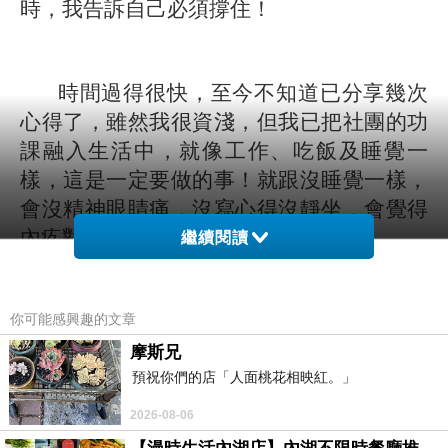
時，我告訴自己必須撐住！
時間過得很快，至今不知道已分享幾次
心得了，雖然我很資淺，但我已把社團的功
課融入生活中，就像工作、吃飯及睡覺一
樣，這是一定要做的事！就跟沒睡覺一樣，
會沒精神眼睛痛，沒寫心得沒靜坐，會覺得
內疚對不起自己。
繼續閱讀
阿伯：「萬事起頭難，凡事都需要時
你可能感興趣的文章
間」，真的是金玉良言！新的事物會增加我
摩斯兄
們生活負擔的工作，大家都會排斥，所以
預祝你們的店「人面桃花相映紅。」
「萬事起頭難」，但起了退轉心時，不妨想
2026-08-06
想「初衷」是什麼? 一切的苦難都是來磨練