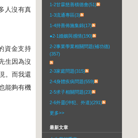
1-2甘霖慈善積德會(51)
多人沒有真
1-3流通專區(3)
1-4持善佈施集錦(17)
●2-1婚姻與感情(190)
2-2事業學業相關問題(補功德)
的資金支持
(357)
先生因為沒
2-3家庭問題(315)
現。而我還
2-4身體疾病問題(559)
也能夠有機
2-5求子相關問題(23)
2-6外靈(沖犯、外道)(291)
更多
>>
最新文章