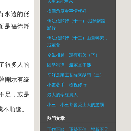
人生若能重來
換個角度看事情就好
有永遠的低
佛法信願行（十一）-戒除網路
而是福德耗
影片
佛法信願行（十二）由葷轉素，
戒葷食
今生相見，定有虧欠（下）
了很多人的
因勢利導，渡家父學佛
幸好是業主菩薩來敲門（三）
薩開示有緣
小處著手，檢視修行
不足，或是
最大的牽線貴人
小三、小王都會受上天的懲罰
業不順遂。
熱門文章
工作不順、運勢不佳、福報不足