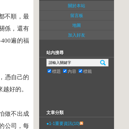
關於本站
都不順，最
留言板
地圖
關係，還有
加入好友
00遍的福
站內搜尋
標題
內容
標籤
，憑自己的
來越好的。
文章分類
怕做不出成
●1-1重要資訊(10)
的公司，每