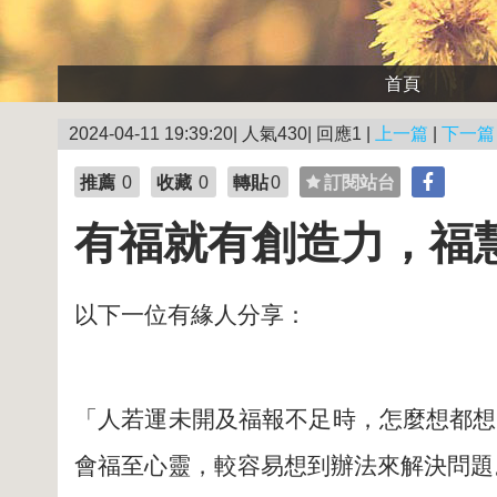
首頁
2024-04-11 19:39:20| 人氣430| 回應1 |
上一篇
|
下一篇
推薦
0
收藏
0
轉貼
0
訂閱站台
有福就有創造力，福
以下一位有緣人分享：
「人若運未開及福報不足時，怎麼想都想
會福至心靈，較容易想到辦法來解決問題