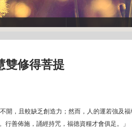
慧雙修得菩提
不開，且較缺乏創造力；然而，人的運若強及福
。行善佈施，誦經持咒，福德資糧才會俱足。」