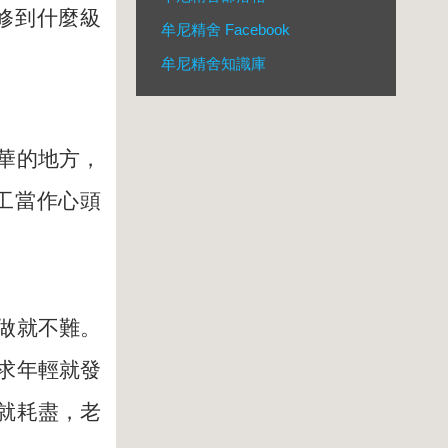
修到什麼級
牟尼精舍 Facebook
牟尼精舍知識庫
華的地方，
工當作心頭
做就不難。
求年輕就發
就耗盡，老