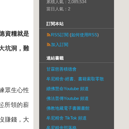
累積人氣：
2,089,534
當日人氣：
2
訂閱本站
德資糧就是
RSS訂閱
(
如何使用RSS
)
加入訂閱
大坑洞，難
連結書籤
甘霖慈善積德會
牟尼精舍-經書、書籍索取零散
續佛慧命Youtube 頻道
練眾生心性
佛法普傳Youtube 頻道
起所領的薪
佛教地藏電子書圖書館
牟尼精舍 TikTok 頻道
沒賺錢，大
牟尼精舍部落格