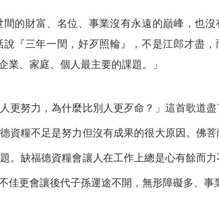
世間的財富、名位、事業沒有永遠的巔峰，也沒
話說『三年一閏，好歹照輪』，不是江郎才盡，
企業、家庭、個人最主要的課題。」
人更努力，為什麼比別人更歹命？」這首歌道盡
德資糧不足是努力但沒有成果的很大原因。佛菩
題。缺福德資糧會讓人在工作上總是心有餘而力
不佳更會讓後代子孫運途不開，無形障礙多、事