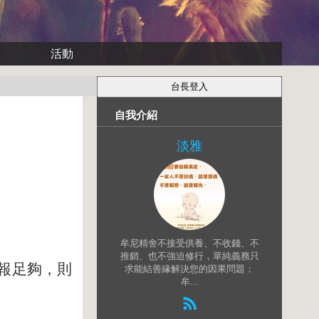
活動
自我介紹
淡雅
牟尼精舍不接受供養、不收錢、不
推銷、也不強迫修行，單純義務只
報足夠，則
求能結善緣解決您的因果問題；
牟...