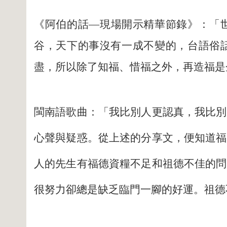
《阿伯的話—現場開示精華節錄》
：
「
谷，天下的事沒有一成不變的，台語俗
盡，所以除了知福、惜福之外，再造福是
閩南語歌曲
：
「我比別人更認真，我比別
心聲與疑惑。從上述的分享文，便知道福
人的先生有福德資糧不足和祖德不佳的問
很努力卻總是缺乏臨門一腳的好運。祖德