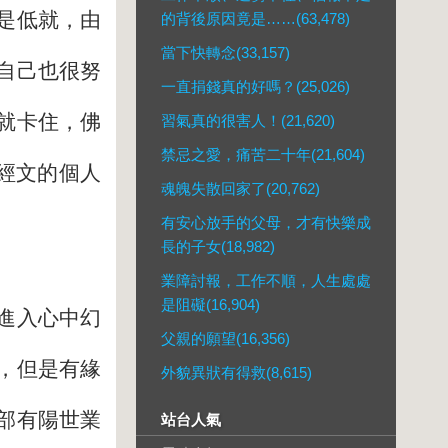
是低就，由
的背後原因竟是……(63,478)
當下快轉念(33,157)
自己也很努
一直捐錢真的好嗎？(25,026)
就卡住，佛
習氣真的很害人！(21,620)
禁忌之愛，痛苦二十年(21,604)
經文的個人
魂魄失散回家了(20,762)
有安心放手的父母，才有快樂成
長的子女(18,982)
業障討報，工作不順，人生處處
是阻礙(16,904)
進入心中幻
父親的願望(16,356)
，但是有緣
外貌異狀有得救(8,615)
部有陽世業
站台人氣