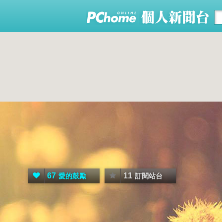
67
11
愛的鼓勵
訂閱站台