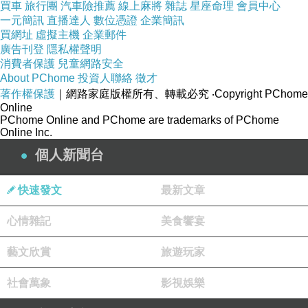
買車
旅行團
汽車險推薦
線上麻將
雜誌
星座命理
會員中心
話，主辦單位決定增加為最多三個人出
一元簡訊
直播達人
數位憑證
企業簡訊
席頒獎典禮。但後來老闆竟然說他不要
買網址
虛擬主機
企業郵件
廣告刊登
隱私權聲明
出席頒獎典禮，要給負責該子計劃的協
消費者保護
兒童網路安全
同主持人去。原本我還是想讓助理跟該
About PChome
投資人聯絡
徵才
著作權保護
｜網路家庭版權所有、轉載必究
‧Copyright PChome
協同主持人一起去接受頒獎就好，但該
Online
PChome Online and PChome are trademarks of PChome
主持人是一位厚道的人，是因為老闆要
Online Inc.
他去領獎，他才必須出席，不是故意要
個人新聞台
領這個獎，所以他一直鼓吹我也要參
快速發文
最新文章
加，最後我就答應了。
心情雜記
美食饗宴
藝文欣賞
旅遊玩家
頒獎典禮當天，同校另外兩個計畫也得
獎，他們都只有一人出席，所以那個計
社會萬象
影視娛樂