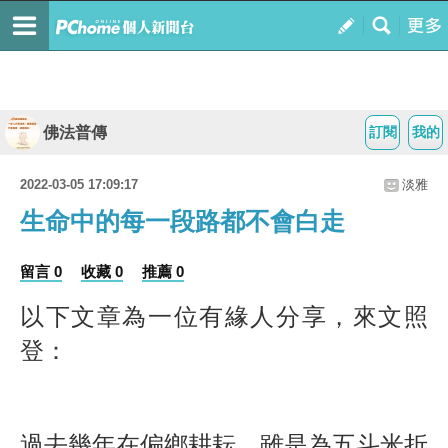
佛法普傳
訂閱
我的
2022-03-05 17:09:17
淡雅
生命中的每一段路都不會白走
留言 0
收藏 0
推薦 0
以下文章為一位有緣人分享，來文照
登：
過去幾年在偏鄉耕耘，雖是為五斗米折