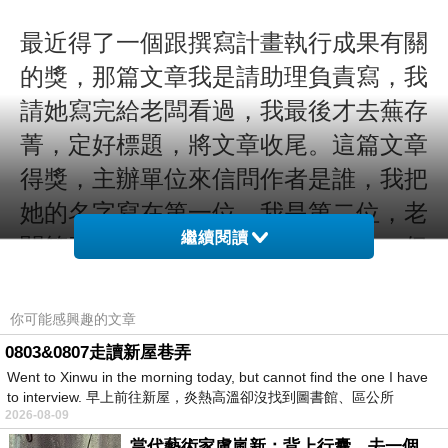
最近得了一個跟撰寫計畫執行成果有關
的獎，那篇文章我是請助理負責寫，我
請她寫完給老闆看過，我最後才去蕪存
菁，定好標題，將文章收尾。這篇文章
得獎，主辦單位來信問作者是誰，我把
她的名字寫在第一位，我是第二位，老
繼續閱讀
闆第三。知道得名後，她非常開心，但
我沒有什麼感覺，畢竟得獎的只是一篇
文章，也不是我主筆，雖然也是對計畫
你可能感興趣的文章
的肯定。
0803&0807走讀新屋巷弄
Went to Xinwu in the morning today, but cannot find the one I have
to interview. 早上前往新屋，炎熱高溫卻沒找到圖書館、區公所
2026-08-09
當時規定只能兩個人出席，我知道她很
當代藝術家盧嵐新：背上行囊，去一個沒有人認識你的地方——看風景，也遇見渴望出發的自己