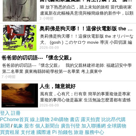
🎒 放下熟悉的自己，踏上未知的旅程 當代藝術家
想去，畢竟是她主筆。我跑去跟老闆
盧嵐新在此幅極具意境與極簡線條的新作中，以顆
說，由助理陪老闆一起參加頒獎典禮，
3 小時前
粒感豐富的灰綠粗糙背景，搭配凝練且具
因為我知道，老闆一定會叫我陪他去，
奥莉佛是狗天哪！！這傢伙電影版 the オリバーな犬、 (gosh ) このヤロウ movie
奥莉佛是狗天哪！！這傢伙電影版 the オリバーな
那助理就沒機會上臺了。每個人都希望
犬、 (gosh ) このヤロウ movie 導演 小田切讓 編
2026-08-09
劇: 小田切讓 主演: 小田切讓
被鼓勵、被肯定、有出頭天的機會，她
爸爸節的叨叨語---『懷念父親』
那麼努力做了這件事，又為了每週的偏
爸爸節的叨叨語---『懷念父親』 我的父親林建祥老師: 福建詔安中學
鄉教學付出那麼多心力，給她上台的機
第二名畢業 廣東梅縣師範學校第一名畢業 考上廣東中
7 小時前
會又何妨？
人生，隨意就好
風有度，心有尺；行有章 簡單的事重複做是專家
重複的事用心做是贏家 生活無論怎麼選都有遺憾
2026-08-09
所以開心就好 生活不會辜負認真
可是助理希望我也能一起去，她打電話
登入
註冊
去主辦單位拜託，看能否讓三個人一起
PChome首頁
線上購物
24h購物
書店
露天拍賣
比比昂代購
新聞
/
氣象
股市
個人新聞台
廣告刊登
加入聯播網
全球購物
去。最後可能因為太多人打了相同的電
買賣租屋
支付連
國際連
Pi 拍錢包
旅遊
服務中心