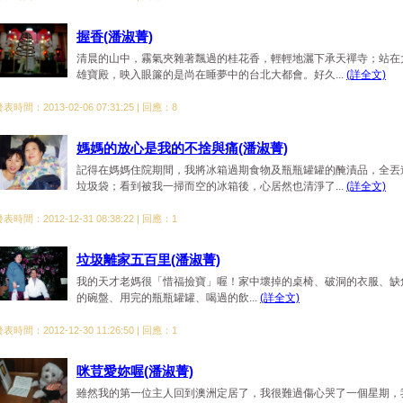
握香(潘淑菁)
清晨的山中，霧氣夾雜著飄過的桂花香，輕輕地灑下承天禪寺；站在
雄寶殿，映入眼簾的是尚在睡夢中的台北大都會。好久...
(詳全文)
表時間：2013-02-06 07:31:25 | 回應：8
媽媽的放心是我的不捨與痛(潘淑菁)
記得在媽媽住院期間，我將冰箱過期食物及瓶瓶罐罐的醃漬品，全丟
垃圾袋；看到被我一掃而空的冰箱後，心居然也清淨了...
(詳全文)
表時間：2012-12-31 08:38:22 | 回應：1
垃圾離家五百里(潘淑菁)
我的天才老媽很「惜福撿寶」喔！家中壞掉的桌椅、破洞的衣服、缺
的碗盤、用完的瓶瓶罐罐、喝過的飲...
(詳全文)
表時間：2012-12-30 11:26:50 | 回應：1
咪荳愛妳喔(潘淑菁)
雖然我的第一位主人回到澳洲定居了，我很難過傷心哭了一個星期，