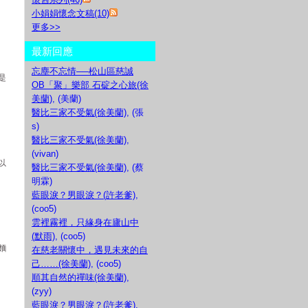
小娟娟懷念文稿(10)
更多
>>
最新回應
忘塵不忘情──松山區慈誠
是
OB「聚」樂部 石碇之心旅(徐
美蘭)
, (美蘭)
醫比三家不受氣(徐美蘭)
, (張
s)
醫比三家不受氣(徐美蘭)
,
(vivan)
以
醫比三家不受氣(徐美蘭)
, (蔡
明霖)
藍眼淚？男眼淚？(許老爹)
,
(coo5)
雲裡霧裡，只緣身在廬山中
(默雨)
, (coo5)
麵
在慈老關懷中，遇見未來的自
己……(徐美蘭)
, (coo5)
順其自然的禪味(徐美蘭)
,
(zyy)
藍眼淚？男眼淚？(許老爹)
,