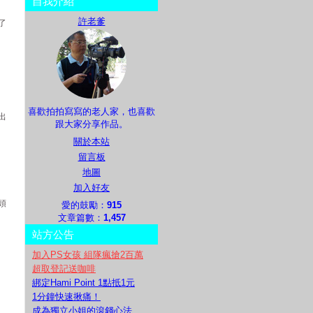
自我介紹
許老爹
了
喜歡拍拍寫寫的老人家，也喜歡
出
跟大家分享作品。
關於本站
留言板
地圖
加入好友
頭
愛的鼓勵：
915
文章篇數：
1,457
站方公告
加入PS女孩 組隊瘋搶2百萬
超取登記送咖啡
綁定Hami Point 1點抵1元
1分鐘快速揪痛！
成為獨立小姐的滾錢心法