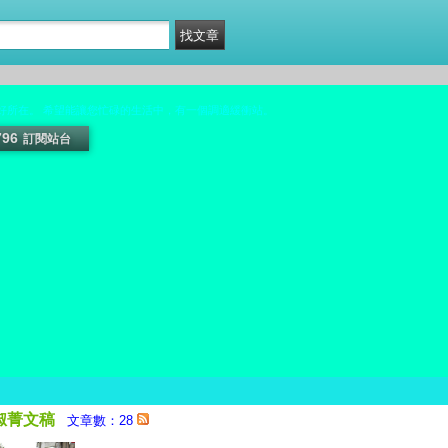
好所在。 希望能讓您忙碌的生活中，有一個調適緩衝站。
796
訂閱站台
淑菁文稿
文章數：28