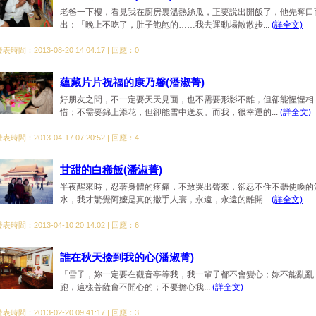
老爸一下樓，看見我在廚房裏溫熱絲瓜，正要說出開飯了，他先奪口
出：「晚上不吃了，肚子飽飽的……我去運動場散散步...
(詳全文)
表時間：2013-08-20 14:04:17 | 回應：0
蘊藏片片祝福的康乃馨(潘淑菁)
好朋友之間，不一定要天天見面，也不需要形影不離，但卻能惺惺相
惜；不需要錦上添花，但卻能雪中送炭。而我，很幸運的...
(詳全文)
表時間：2013-04-17 07:20:52 | 回應：4
甘甜的白稀飯(潘淑菁)
半夜醒來時，忍著身體的疼痛，不敢哭出聲來，卻忍不住不聽使喚的
水，我才驚覺阿嬤是真的撒手人寰，永遠，永遠的離開...
(詳全文)
表時間：2013-04-10 20:14:02 | 回應：6
誰在秋天撿到我的心(潘淑菁)
「雪子，妳一定要在觀音亭等我，我一輩子都不會變心；妳不能亂亂
跑，這樣菩薩會不開心的；不要擔心我...
(詳全文)
表時間：2013-02-20 09:41:17 | 回應：3