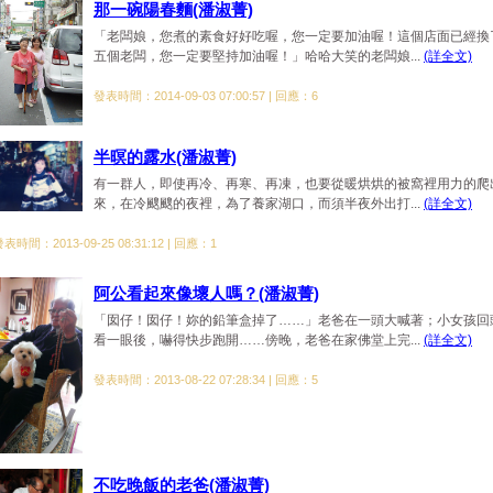
那一碗陽春麵(潘淑菁)
「老闆娘，您煮的素食好好吃喔，您一定要加油喔！這個店面已經換
五個老闆，您一定要堅持加油喔！」哈哈大笑的老闆娘...
(詳全文)
發表時間：2014-09-03 07:00:57 | 回應：6
半暝的露水(潘淑菁)
有一群人，即使再冷、再寒、再凍，也要從暖烘烘的被窩裡用力的爬
來，在冷颼颼的夜裡，為了養家湖口，而須半夜外出打...
(詳全文)
表時間：2013-09-25 08:31:12 | 回應：1
阿公看起來像壞人嗎？(潘淑菁)
「囡仔！囡仔！妳的鉛筆盒掉了……」老爸在一頭大喊著；小女孩回
看一眼後，嚇得快步跑開……傍晚，老爸在家佛堂上完...
(詳全文)
發表時間：2013-08-22 07:28:34 | 回應：5
不吃晚飯的老爸(潘淑菁)