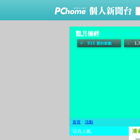
觀月橋畔
觀月橋畔，是一個休憩的
915
1,
愛的鼓勵
首頁
活動
站台人氣
潘