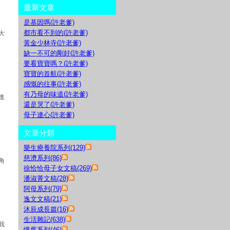
最新文章
是基因嗎(許老爹)
都市看不到的(許老爹)
大
黃金少林寺(許老爹)
缺一不可的剛好(許老爹)
要看寶寶嗎？(許老爹)
寶寶的首航(許老爹)
感慨的往事(許老爹)
有乃母的味道(許老爹)
進
還是哭了(許老爹)
母子連心(許老爹)
文章分類
樂生療養院系列(129)
慈濟系列(86)
角
徐恰恰母子女文稿(269)
潘淑菁文稿(28)
阿母系列(79)
逸文文稿(21)
沐辰成長篇(16)
生活雜記(638)
我
懷舊系列(46)