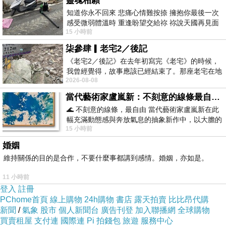
靈魂相願
線上客服💁：https://lin.ee/DaUesIn
直奔宇宙飛向全球 https://gbet123.com/promotion
知道你永不回來 悲痛心情難按捺 擁抱你最後一次
感受微弱體溫時 重逢盼望交給祢 祢說天國再見面
15 小時前
此刻忍淚說別離 他日靈魂再
aeg43w21
2022-06-23 12:45:46
柒參肆▎老宅2／後記
全球娛樂讓你財運爆表
《老宅2／後記》在去年初寫完《老宅》的時候，
［真人百家／運動賽事／老虎機台／輪盤／彩票］
我曾經覺得，故事應該已經結束了。那座老宅在地
新會員首儲1000送1000
2026-08-08
震中倒塌，七個人終於離開那片黑暗，
每月回儲領10000加碼金
當代藝術家盧嵐新：不刻意的線條最自由，讓色彩流動、筆觸自己說話
二存優惠再送你300元
定存回饋高達１萬元免抽免排
🌊 不刻意的線條，最自由 當代藝術家盧嵐新在此
日日返水最高0.8%
幅充滿動態感與奔放氣息的抽象新作中，以大膽的
15 小時前
藍色顏料在白色畫布上揮灑、壓印與流淌
♪───添加客服領優惠────♪
婚姻
全球娛樂LINE＠222ctydr
維持關係的目的是合作，不要什麼事都講到感情。婚姻，亦如是。
立即註冊：
https://gbet123.com/register
11 小時前
登入
註冊
asgwnf21
PChome首頁
線上購物
24h購物
書店
露天拍賣
比比昂代購
2022-06-23 12:45:30
新聞
/
氣象
股市
個人新聞台
廣告刊登
加入聯播網
全球購物
全球娛樂讓你財運爆表
買賣租屋
支付連
國際連
Pi 拍錢包
旅遊
服務中心
［真人百家／運動賽事／老虎機台／輪盤／彩票］