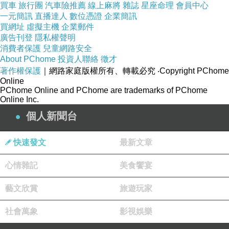
買車
旅行團
汽車險推薦
線上麻將
雜誌
星座命理
會員中心
新會員首儲1000送1000
一元簡訊
直播達人
數位憑證
企業簡訊
每月回儲領10000加碼金
買網址
虛擬主機
企業郵件
二存優惠再送你300元
廣告刊登
隱私權聲明
定存回饋高達１萬元免抽免排
消費者保護
兒童網路安全
日日返水最高0.8%
About PChome
投資人聯絡
徵才
♪───添加客服領優惠────♪
著作權保護
｜網路家庭版權所有、轉載必究
‧Copyright PChome
全球娛樂LINE＠222ctydr
Online
立即註冊：
PChome Online and PChome are trademarks of PChome
Online Inc.
https://gbet123.com/register
個人新聞台
看更多回應
快速發文
最新文章
心情雜記
美食饗宴
藝文欣賞
旅遊玩家
社會萬象
影視娛樂