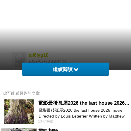
tul6lyg18
2022-07-03 12:44:59
專業線上投注平台
繼續閱讀
專營百家 體育 各項老虎機
註冊簡單 穩定出款
出款最低碼量一倍！！
拒絕黑網不需月費不收代理費
你可能感興趣的文章
電影最後孤屋2026 the last house 2026 movie
💎敬邀小額會員
💯首儲即送100%
電影最後孤屋2026 the last house 2026 movie
⚡️多館返水高達0.8%
Directed by Louis Leterrier Written by Matthew
⚡️天天儲值月月領好領滿！
13 小時前
Robinson Starring Greta Lee Wa