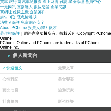
買車
旅行團
汽車險推薦
線上麻將
雜誌
星座命理
會員中心
一元簡訊
直播達人
數位憑證
企業簡訊
買網址
虛擬主機
企業郵件
最後只好在大學當法學系教授
廣告刊登
隱私權聲明
無法一展長才很悶
消費者保護
兒童網路安全
About PChome
投資人聯絡
徵才
剛好擔任稅務律師的老公接到一個案子
著作權保護
｜網路家庭版權所有、轉載必究
‧Copyright PChome
單身未婚男性 Moritz 跟國家申請照顧者除稅時卻被拒絕給
Online
PChome Online and PChome are trademarks of PChome
付
Online Inc.
這案子最後上訴第十巡迴法院
個人新聞台
此時 1970 年美國民間已開始上街頭遊行追求性別平等
卻因法條綑綁而不了了之
快速發文
最新文章
心情雜記
美食饗宴
法庭不會因為某日的天氣而動搖，但會因為時代的風氣而
改變。
藝文欣賞
旅遊玩家
A court ought not be affected by the weather of the day,
社會萬象
影視娛樂
but will be by the climate of the era.