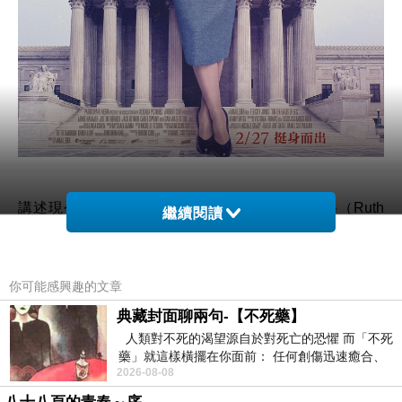
講述現今美國最高法院大法官露絲拜德金斯伯格（Ruth
繼續閱讀
Bader Ginsburg）
如何竭盡一生爭取兩性平權，最後成為美國歷史上最有影
你可能感興趣的文章
響力的法官之一。
典藏封面聊兩句-【不死藥】
人類對不死的渴望源自於對死亡的恐懼 而「不死
藥」就這樣橫擺在你面前： 任何創傷迅速癒合、
2026-08-08
停止衰老、痛覺消失…堪