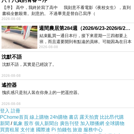
八十八頁的青春～序
【序】 高中，我終於寫了高中 我刻意不看電影《夜校女生》，直到
書稿全數殺青。刻意的。 不過畢竟是替自己寫序（
2026-08-08
週間農居第284週（2026/6/23-2026/6/24) 夏至 金黃稻浪洋溢豐收喜悅
結束亂買一通日本行，接下來星期一三四都要上
班，而且還要開到有點遠的員林。可能因為在日本
2026-08-08
花不少錢，星期一出門上班時，心裡沒有一
沈默不語
沈默不語，其實是已經說了。
左圖為
Ruth Bader Ginsburg
本尊
2026-08-08
遙控器
電影從 1956 年 Ruth 考進哈佛法學院開始
愧疚感只是别人装在你身上的一把遥控器。
當年學生 300 人只有 9 位女學生
系主任特別設宴款待卻一個個羞辱這些未來要執業的女律
2026-08-08
登入
註冊
師
PChome首頁
線上購物
24h購物
書店
露天拍賣
比比昂代購
法學系第一名畢業卻無法在紐約找到律師工作
新聞
/
氣象
股市
個人新聞台
廣告刊登
加入聯播網
全球購物
買賣租屋
支付連
國際連
Pi 拍錢包
旅遊
服務中心
答案竟是男律師老婆會吃醋