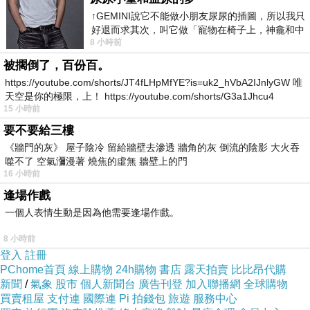
↑GEMINI說它不能做小朋友尿尿的插圖，所以我只
好退而求其次，叫它做「寵物在椅子上，神龕和中
8 小時前
年人臉孔」的畫了。 六月底
被擱倒了，百份百。
https://youtube.com/shorts/JT4fLHpMfYE?is=uk2_hVbA2IJnlyGW 唯
天空是你的極限，上！ https://youtube.com/shorts/G3a1Jhcu4
15 小時前
媽媽與姨丈把花瓶換新水又搽拭了大理石碑文後
要不要給三樓
我們就回台北
《牆門的灰》 屋子陰冷 留給牆壁去滲透 牆角的灰 倒流的陰影 大火吞
期間還聽到有人唱詩歌
噬不了 空氣瀰漫著 燒焦的虛無 牆壁上的門
16 小時前
應該是其他墓區的家人
逢場作戲
這墓區我很喜歡
一個人表情生動是因為他需要逢場作戲。
但我並非基督教徒應該不能葬這裡
8 小時前
登入
註冊
回車上時我看到墓區有長櫻花
PChome首頁
線上購物
24h購物
書店
露天拍賣
比比昂代購
新聞
/
氣象
股市
個人新聞台
廣告刊登
加入聯播網
全球購物
順手拍了一下
買賣租屋
支付連
國際連
Pi 拍錢包
旅遊
服務中心