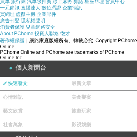
買車
旅行團
汽車險推薦
線上麻將
雜誌
星座命理
會員中心
一元簡訊
直播達人
數位憑證
企業簡訊
買網址
虛擬主機
企業郵件
廣告刊登
隱私權聲明
消費者保護
兒童網路安全
About PChome
投資人聯絡
徵才
著作權保護
｜網路家庭版權所有、轉載必究
‧Copyright PChome
Online
PChome Online and PChome are trademarks of PChome
Online Inc.
個人新聞台
快速發文
最新文章
心情雜記
美食饗宴
藝文欣賞
旅遊玩家
社會萬象
影視娛樂