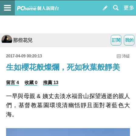
那些花兒
訂閱
我的
2017-04-09 00:20:13
沛緹
生如櫻花般燦爛，死如秋葉般靜美
留言 4
收藏 0
推薦 13
一早與母親 & 姨丈去淡水福音山探望過逝的親人
們，基督教墓園環境清幽恬靜且面對著藍色大
海。