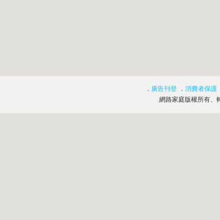
．
廣告刊登
．
消費者保護
網路家庭版權所有、轉載必究 