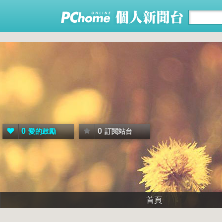
0
0
愛的鼓勵
訂閱站台
首頁