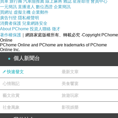
168wholesale流行時尚批發網網拍批發商
買車
旅行團
汽車險推薦
線上麻將
雜誌
星座命理
會員中心
一元簡訊
直播達人
數位憑證
企業簡訊
168wholesale流行時尚批發網網拍批發廠商
買網址
虛擬主機
企業郵件
168wholesale流行時尚批發網網拍批發工廠
廣告刊登
隱私權聲明
消費者保護
168wholesale流行時尚批發網網拍批發商如何找
兒童網路安全
About PChome
投資人聯絡
徵才
168wholesale流行時尚批發網網拍批發衣服
著作權保護
｜網路家庭版權所有、轉載必究
‧Copyright PChome
168wholesale流行時尚批發網網拍批發商城
Online
PChome Online and PChome are trademarks of PChome
168wholesale流行時尚批發網網拍批發價
Online Inc.
168wholesale流行時尚批發網網拍批發貨源
個人新聞台
168wholesale流行時尚批發網網拍批發廠商哪裡
找
快速發文
最新文章
168wholesale流行時尚批發網網拍批發童裝
心情雜記
美食饗宴
168wholesale流行時尚批發網孕婦裝批發網
168wholesale流行時尚批發網孕婦裝批發工廠
藝文欣賞
旅遊玩家
168wholesale流行時尚批發網孕婦裝批發商
社會萬象
影視娛樂
168wholesale流行時尚批發網孕婦裝批發價