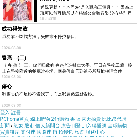
近況更新＊＊本周8/4是入職滿三個月＊＊ 因為上
手機殼批發廠商 手機殼批發店 手機殼批發價 手
班可以戴耳機所以有時辦公會聽音樂 沒有特別固
機殼批發商城 手機殼批發工廠 手機殼批發商 登
16 小時前
定哪天但就是一周某一天會固定聽'90
機箱批發工廠 台中內褲批發
成功與失敗
開服飾店 開店創業須知 開店創業輔導 開店創業
成功靠不斷找方法，失敗靠不停找藉口。
資金 開店創業課程 開店創業手冊 開店創業心得
2026-08-08
創業賣衣服 正韓@E@
春燕---(二)
寵物衣服批發價 寵物衣服批發工廠 寵物衣服批
《 春 燕 》 三、你們唱戲的 春燕考進輔仁大學。平日在學校工讀，晚
上在學校附近的餐廳當外場。寒暑假白天到鎮公所幫忙整理文件
發商 圍巾批發市場 圍巾批發價 圍巾批發店 圍巾
2026-08-08
批發工廠 高雄內褲批發
傷心
168wholesale流行時尚批發網網拍教學
我傷心的不是妳不愛我了，而是我竟然這麼愛妳。
168wholesale流行時尚批發網網拍衣服網
2026-08-08
168wholesale流行時尚批發網網拍推薦
登入
註冊
168wholesale流行時尚批發網網拍創業
PChome首頁
線上購物
24h購物
書店
露天拍賣
比比昂代購
新聞
/
氣象
股市
個人新聞台
廣告刊登
加入聯播網
全球購物
168wholesale流行時尚批發網網拍衣服推薦
買賣租屋
支付連
國際連
Pi 拍錢包
旅遊
服務中心