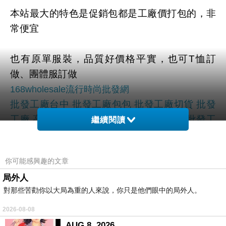
本站最大的特色是促銷包都是工廠價打包的，非
常便宜
也有原單服裝，品質好價格平實，也可T恤訂
做、團體服訂做
168wholesale流行時尚批發網
批發工廠台中 批發工廠包包 批發工廠切貨 批發
工廠 高雄 批發工廠 衣服 批發工廠 桃園 批發工
繼續閱讀
廠 台北 批發童裝廠商
洋裝批發館 洋裝批發零售 洋裝批發廠商 洋裝批
你可能感興趣的文章
發工廠 洋裝批發商 洋裝批發價 洋裝批發不用囤
局外人
貨 洋裝批發商
對那些苦勸你以大局為重的人來說，你只是他們眼中的局外人。
168wholesale流行時尚批發網，提供各式各樣流
行商品及服飾飾品批發，5件起批1件續批 批發商
2026-08-08
場
AUG 8, 2026