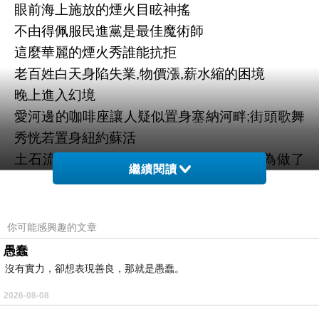
眼前海上施放的煙火目眩神搖
不由得佩服民進黨是最佳魔術師
這麼華麗的煙火秀誰能抗拒
老百姓白天身陷失業,物價漲,薪水縮的困境
晚上進入幻境
愛河邊的咖啡座讓人疑似置身塞納河畔;街頭歌舞
秀恍若置身紐約蘇活
土石流之後,淤泥塞滿下水道沒人清理,因為做了
繼續閱讀
看不見
粉飾太平,愚弄百姓
你可能感興趣的文章
愚蠢
沒有實力，卻想表現善良，那就是愚蠢。
2026-08-08