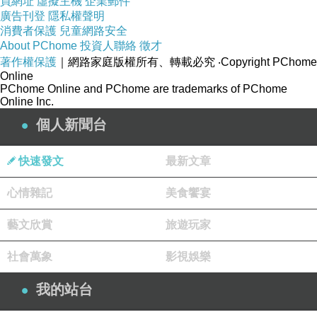
買網址
虛擬主機
企業郵件
廣告刊登
隱私權聲明
消費者保護
兒童網路安全
About PChome
投資人聯絡
徵才
著作權保護
｜網路家庭版權所有、轉載必究
‧Copyright PChome
Online
PChome Online and PChome are trademarks of PChome
Online Inc.
個人新聞台
快速發文
最新文章
心情雜記
美食饗宴
藝文欣賞
旅遊玩家
社會萬象
影視娛樂
我的站台