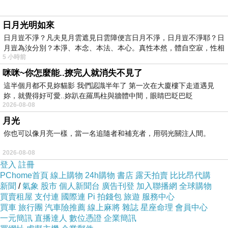
日月光明如來
日月豈不淨？凡夫見月雲遮見日雲障便言日月不淨，日月豈不淨耶？日
月豈為汝分別？本淨、本念、本法、本心。真性本然，體自空寂，性相
5 小時前
咪咪~你怎麼能..撩完人就消失不見了
這半個月都不見妳貓影 我們認識半年了 第一次在大廈樓下走道遇見
妳，就覺得好可愛..妳趴在羅馬柱與牆體中間，眼睛巴眨巴眨
2026-08-08
月光
你也可以像月亮一樣，當一名追隨者和補充者，用弱光關注人間。
2026-08-08
登入
註冊
PChome首頁
線上購物
24h購物
書店
露天拍賣
比比昂代購
新聞
/
氣象
股市
個人新聞台
廣告刊登
加入聯播網
全球購物
買賣租屋
支付連
國際連
Pi 拍錢包
旅遊
服務中心
買車
旅行團
汽車險推薦
線上麻將
雜誌
星座命理
會員中心
一元簡訊
直播達人
數位憑證
企業簡訊