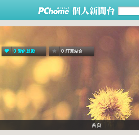
0
0
愛的鼓勵
訂閱站台
首頁