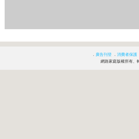
．
廣告刊登
．
消費者保護
網路家庭版權所有、轉載必究 