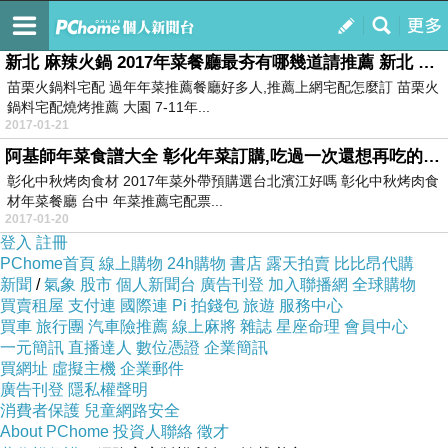
訂閱
我的
新北 麻辣火鍋 2017年菜餐廳最夯有哪幾道請推薦 新北 麻辣火鍋
苗栗火鍋料宅配 過年年菜推薦餐廳好多人,推薦上網宅配怎麼訂 苗栗火
鍋料宅配燒烤推薦 大園 7-11年...
2017-01-21
阿基師年菜食譜大全 彰化年菜訂購,吃過一次還想再吃的年菜美味 阿基師年菜食譜大全
彰化中秋烤肉食材 2017年菜外帶預購選台北濱江好嗎 彰化中秋烤肉食
材年菜餐廳 台中 年菜推薦宅配票...
2017-01-20
登入
註冊
PChome首頁
線上購物
24h購物
書店
露天拍賣
比比昂代購
新聞
/
氣象
股市
個人新聞台
廣告刊登
加入聯播網
全球購物
買賣租屋
支付連
國際連
Pi 拍錢包
旅遊
服務中心
買車
旅行團
汽車險推薦
線上麻將
雜誌
星座命理
會員中心
一元簡訊
直播達人
數位憑證
企業簡訊
買網址
虛擬主機
企業郵件
廣告刊登
隱私權聲明
消費者保護
兒童網路安全
About PChome
投資人聯絡
徵才