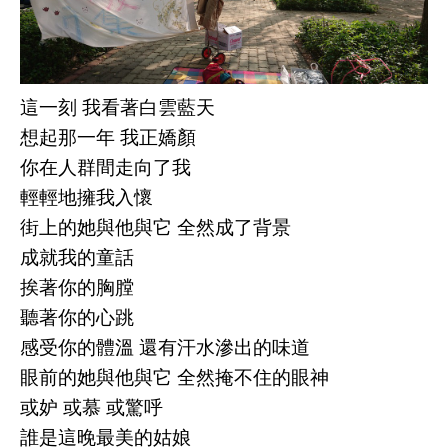
這一刻 我看著白雲藍天
想起那一年 我正嬌顏
你在人群間走向了我
輕輕地擁我入懷
街上的她與他與它 全然成了背景
成就我的童話
挨著你的胸膛
聽著你的心跳
感受你的體溫 還有汗水滲出的味道
眼前的她與他與它 全然掩不住的眼神
或妒 或慕 或驚呼
誰是這晚最美的姑娘