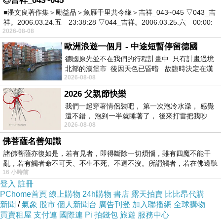
◎吉祥_043~045
■潘文良著作集＞勵益品＞魚雁千里共今緣＞吉祥_043~045 ▽043_吉
祥。2006.03.24.五 23:38:28 ▽044_吉祥。2006.03.25.六 00:00:
2026-08-08
歐洲浪遊一個月 - 中途短暫停留德國
德國原先並不在我們的行程計畫中 只有計畫過境
北部的漢堡市 後因天色已昏暗 故臨時決定在漢
2026-08-08
堡市吃晚餐和過夜
2026 父親節快樂
我們一起穿著情侶裝吧， 第一次泡冷水澡， 感覺
還不錯， 泡到一半就睡著了， 後來打雷把我吵
2026-08-08
醒， 手
佛菩薩名善知識
諸佛菩薩亦復如是，若有見者，即得斷除一切煩惱，雖有四魔不能干
亂，若有觸者命不可夭、不生不死、不退不沒。所謂觸者，若在佛邊聽
16 小時前
受
登入
註冊
PChome首頁
線上購物
24h購物
書店
露天拍賣
比比昂代購
新聞
/
氣象
股市
個人新聞台
廣告刊登
加入聯播網
全球購物
買賣租屋
支付連
國際連
Pi 拍錢包
旅遊
服務中心