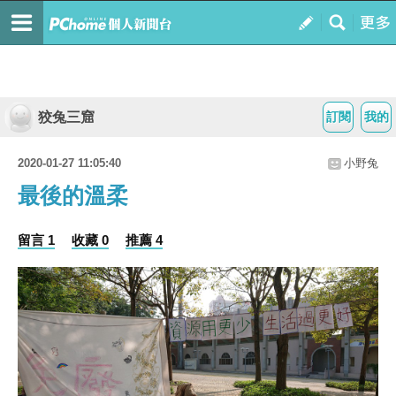
狡兔三窟
訂閱
我的
2020-01-27 11:05:40
小野兔
最後的溫柔
留言 1
收藏 0
推薦 4