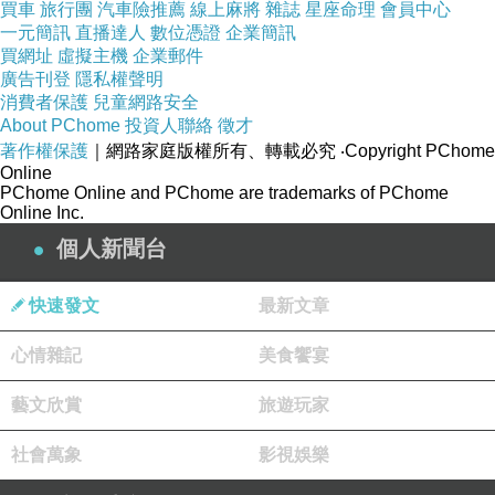
買車
旅行團
汽車險推薦
線上麻將
雜誌
星座命理
會員中心
一元簡訊
直播達人
數位憑證
企業簡訊
買網址
虛擬主機
企業郵件
廣告刊登
隱私權聲明
消費者保護
兒童網路安全
2020.01.09免廢市集有感
About PChome
投資人聯絡
徵才
著作權保護
｜網路家庭版權所有、轉載必究
‧Copyright PChome
Online
PChome Online and PChome are trademarks of PChome
Online Inc.
不只150~秋天的童話/Nov 02, 2019
上一篇：
個人新聞台
不只150~歲月/18 Aug, 2020
下一篇：
快速發文
最新文章
心情雜記
美食饗宴
藝文欣賞
旅遊玩家
社會萬象
影視娛樂