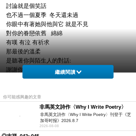
討論就是個笑話
也不過一個夏季 冬天還未過
你眼中有著她與他與它 就是不見
對你的眷戀依舊 綿綿
有嘆 有泣 有祈求
那最後的溫柔
是聽著你與陌生人的對話:
謝謝你帶走她
繼續閱讀
你可能感興趣的文章
非馬英文詩作〈Why I Write Poetry〉
非馬英文詩作〈Why I Write Poetry〉刊登于《芝
加哥时报》2026.8.7
2026-08-08