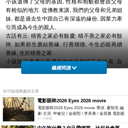
小孩遺傳了父母的基因, 性格和相貌都會跟父母
有相似的地方. 從佛教來講, 我們的父母和兄弟姐
妹, 都是過去生中跟自己有深遠的緣份, 因業力牽
引而成為今生的親人.
古語有云: 積善之家必有餘慶; 積不善之家必有餘
殃. 如果前生廣結善緣, 行善積德, 今生必能再續
善緣, 生於積善之家.
小孩除了遺傳父母優良的血統和端正的外表, 自
繼續閱讀
己多生種下的善根也會跟隨著自身來到這一世.
在善良之家出生的小孩, 如能繼續得到良好的培
養和教育, 定會成為社會棟樑.
你可能感興趣的文章
一個人的相貌, 從出生到老死, 都一直在變化, 如
電影眼眸2026 Eyes 2026 movie
果天生相好, 但是未能得到良好的培養和教育, 學
電影眼眸2026 Eyes 2026 movie 導演: 廉智浩 編
壞了, 相貌會變得愈來愈不善. 相對地, 如果天生
劇 主演: 申敏兒 / 金南熙 / 李承勇 / 金英雅 電影眼
17 小時前
眸2026描述攝影師徐珍因遺
相不好, 但後天得到良好的培養和教育,相貌就會