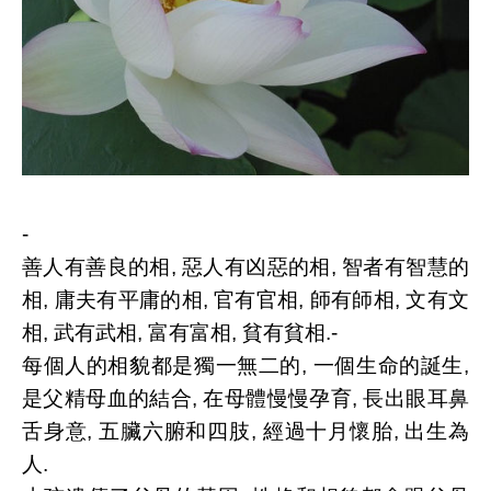
-
善人有善良的相, 惡人有凶惡的相, 智者有智慧的
相, 庸夫有平庸的相, 官有官相, 師有師相, 文有文
相, 武有武相, 富有富相, 貧有貧相.-
每個人的相貌都是獨一無二的, 一個生命的誕生,
是父精母血的結合, 在母體慢慢孕育, 長出眼耳鼻
舌身意, 五臟六腑和四肢, 經過十月懷胎, 出生為
人.