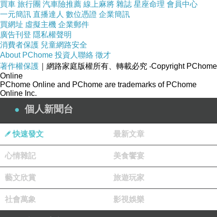
善的人, 將來定能把佛教正法發揚光大.
買車
旅行團
汽車險推薦
線上麻將
雜誌
星座命理
會員中心
一元簡訊
直播達人
數位憑證
企業簡訊
我信佛學佛三年, 學佛之後就開始每天早晚念經,
買網址
虛擬主機
企業郵件
修心養性, 依教奉行, 朋友說我的相比沒學佛之前
廣告刊登
隱私權聲明
消費者保護
兒童網路安全
善良了, 得到別人的欣賞, 自己感到非常鼓舞, 也
About PChome
投資人聯絡
徵才
更精進了, 朝著福慧雙修的目標前行, 只求付出,
著作權保護
｜網路家庭版權所有、轉載必究
‧Copyright PChome
Online
不問回報, 覺得做人要有目標和理想, 才不枉此生,
PChome Online and PChome are trademarks of PChome
老來無憾.
Online Inc.
現在科技愈來愈發達, 物資愈來愈豐富, 但人的貪
個人新聞台
念和欲望也愈來愈強烈了. 學佛最能平衡身心, 修
快速發文
最新文章
心養性, 把貪念和欲望減輕, 取之中道, 盡自己的
能力, 以正當的手法去獲取應有的回報, 捨去非分
心情雜記
美食饗宴
之想, 培養慈善喜捨的愛心.
行善最樂
助人為樂
知足長樂
一個人的快樂
不
藝文欣賞
旅遊玩家
,
,
,
,
是因為擁有的多
而是計較得少
,
.
社會萬象
影視娛樂