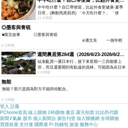
中午吃什麼？自己帶便當，比起外食更健康-夏季日常。(舞動馬尾廚房)
變得愈來愈好.
中午吃什麼？自己帶便當，比起外食更健康-夏季
六月份去江蘇能仁寺參加佛像開光典禮, 認識了
日常。(舞動馬尾廚房) 「今天吃什麼？」 「便
13 小時前
善良的霞姐和她的家人, 霞姐非常爽朗好客, 不拘
當？麵？還是炒飯？」 每天都在選擇
◎墨客與青硯
小節, 相貌慈悲從容, 處事乾脆利落. 雖然我從未
■寓言故事 ◎墨客與青硯
學過看相, 但在社會上也接觸過不少人, 所以多少
⊕潘文良 一個年輕
會有自己的眼光. 我跟霞姐, 可以說是一見如故.
6 小時前
的墨客，在京城的古玩肆裡
霞姐全家都是善良的人, 也是有福之人. 跟他們相
週間農居第284週（2026/6/23-2026/6/24) 夏至 金黃稻浪洋溢豐收喜悅
處了短短幾天, 已經像一家人一樣, 對我照顧有加,
結束亂買一通日本行，接下來星期一三四都要上
班，而且還要開到有點遠的員林。可能因為在日本
真誠以待. 想必是前生善緣, 今生再續. 霞姐全家
2 小時前
花不少錢，星期一出門上班時，心裡沒有一
都是信佛的人, 供養佛堂, 捐建佛廟, 諸惡不作, 眾
無能
善奉行, 是踏實的大善人. 霞姐的家族, 正好說明
無能？那只是因為對方不能與你配合。
了: 積善之家必有餘慶.
3 小時前
我也是六月份認識曙正法師的, 雖然只有短短幾
登入
註冊
PChome首頁
線上購物
24h購物
書店
露天拍賣
比比昂代購
個月, 從朋友聽來的, 從自己感受的, 法師是能文
新聞
/
氣象
股市
個人新聞台
廣告刊登
加入聯播網
全球購物
能武, 慈悲智慧融一身, 心好相好, 是做大事成大
買賣租屋
支付連
國際連
Pi 拍錢包
旅遊
服務中心