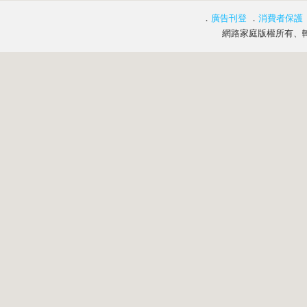
．
廣告刊登
．
消費者保護
網路家庭版權所有、轉載必究 