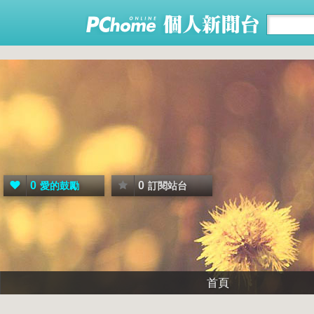
0
0
愛的鼓勵
訂閱站台
首頁