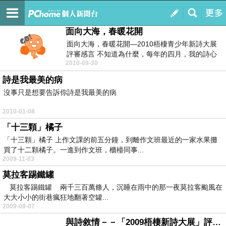
文學智商指數
訂閱
我的
面向大海，春暖花開
面向大海，春暖花開—2010梧棲青少年新詩大展
評審感言 不知道為什麼，每年的四月，我的詩心
2010-09-30
總會莫名地...
詩是我最美的病
沒事只是想要告訴你詩是我最美的病
2010-01-08
「十三顆」橘子
「十三顆」橘子 上作文課的前五分鐘，到離作文班最近的一家水果攤
買了十二顆橘子。一進到作文班，櫃檯同事...
2009-11-03
莫拉客踢鐵罐
莫拉客踢鐵罐 兩千三百萬條人，沉睡在雨中的那一夜莫拉客颱風在
大大小小的街巷瘋狂地翻著空罐...
2009-08-07
與詩敘情－－「2009梧棲新詩大展」評審感言；給梧棲寫詩的孩子們