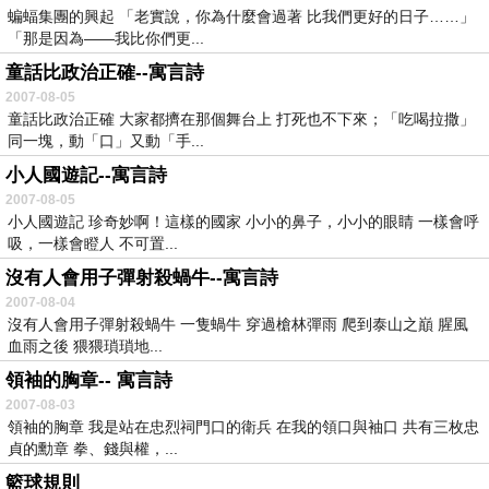
蝙蝠集團的興起 「老實說，你為什麼會過著 比我們更好的日子……」
「那是因為――我比你們更...
童話比政治正確--寓言詩
2007-08-05
童話比政治正確 大家都擠在那個舞台上 打死也不下來；「吃喝拉撒」
同一塊，動「口」又動「手...
小人國遊記--寓言詩
2007-08-05
小人國遊記 珍奇妙啊！這樣的國家 小小的鼻子，小小的眼睛 一樣會呼
吸，一樣會瞪人 不可置...
沒有人會用子彈射殺蝸牛--寓言詩
2007-08-04
沒有人會用子彈射殺蝸牛 一隻蝸牛 穿過槍林彈雨 爬到泰山之巔 腥風
血雨之後 猥猥瑣瑣地...
領袖的胸章-- 寓言詩
2007-08-03
領袖的胸章 我是站在忠烈祠門口的衛兵 在我的領口與袖口 共有三枚忠
貞的勳章 拳、錢與權，...
籃球規則