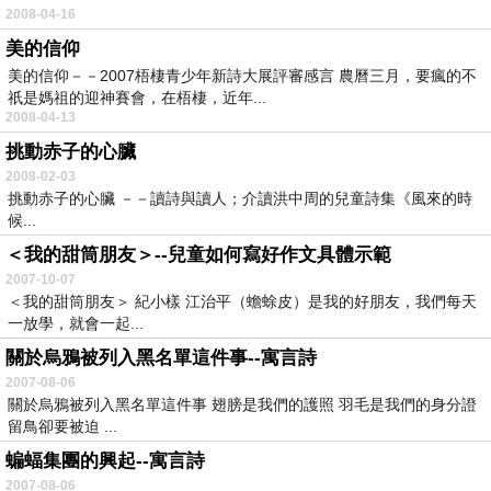
2008-04-16
美的信仰
美的信仰－－2007梧棲青少年新詩大展評審感言 農曆三月，要瘋的不
祇是媽祖的迎神賽會，在梧棲，近年...
2008-04-13
挑動赤子的心臟
2008-02-03
挑動赤子的心臟 －－讀詩與讀人；介讀洪中周的兒童詩集《風來的時
候...
＜我的甜筒朋友＞--兒童如何寫好作文具體示範
2007-10-07
＜我的甜筒朋友＞ 紀小樣 江治平（蟾蜍皮）是我的好朋友，我們每天
一放學，就會一起...
關於烏鴉被列入黑名單這件事--寓言詩
2007-08-06
關於烏鴉被列入黑名單這件事 翅膀是我們的護照 羽毛是我們的身分證
留鳥卻要被迫 ...
蝙蝠集團的興起--寓言詩
2007-08-06