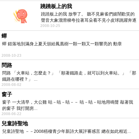
蹺蹺板上的我
蹺蹺板上的我 放學了。 聽不見麻雀們嬉鬧歡笑的
聲音大象溜滑梯夸拉著耳朵看不見小皮球跳躍奔逐
2008-10-25
的身影長頸...
蟬
蟬 錯落地別滿身上夏天頒給鳳凰樹一顆一顆又一顆響亮的 勳章
2008-10-23
問路
問路 「火車站，怎麼走？」 「順著鐵路走，就可以到火車站。」 「那
鐵路在哪裡？」 ...
2008-08-02
窗子
窗子 一大清早，大公雞 咕－咕－咕－－ 咕－咕－咕地用鳴聲 敲著我
的窗子 我打開房...
2008-06-22
兒童詩聖地
兒童詩聖地 －－2008梧棲青少年新詩大展評審感言 總在如此相近...