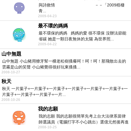
與詩敘情 －－「2009梧棲
青...
2009-04-23
最不環的媽媽
最不環保的媽媽 媽媽的愛 很不環保 沒辦法節能
省碳 她是一顆日夜無休的太陽 為世界照...
2009-04-22
山中無題
山中無題 小山豬用獠牙幫一棵老松樹搔癢呵！呵！呵！那飛散出去的
雲霧是山的笑聲 小山豬覺得很好玩東搔搔...
2008-10-27
秋天
秋天 一片葉子+一片葉子+一片葉子+一片葉子+一片葉子+一片葉子+一
片葉子+一片葉子+一片葉子+一片...
2008-10-26
我的志願
我的志願 我的志願很簡單先考上台大法律系當律
師選議員（電腦打字不小心跳出）選億元然後再進
2008-10-25
立法院罵人罵...