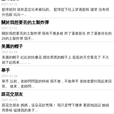
2007-07-31
籃球規則 規矩是定出來被玩的。 籃球從下往上穿過籃框 儘管 沒有得
分也能 玩出一...
關於我想要丟的土製炸彈
2007-07-31
關於我想要丟的土製炸彈 我有千萬多枚 炸了還會新生 炸了還會存在的
詩的土製炸彈 我不...
美麗的帽子
2007-01-28
美麗的帽子 紅紅的扶桑花 開在黑黑的帽子上 藍藍的天空看見了 不久
就下起雨來…… ...
舉手
2007-01-28
舉手 以前，老師問問題的時候 我不會，不敢舉手 老師老愛叫我起來回
答。 後來，老師問...
跟花交朋友
2007-01-25
跟花交朋友 媽媽，這朵花好兇哦！ 我只是彎下腰來 要跟他說話 她就
用香味 猛撞我的鼻子...