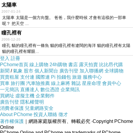
太陽車
2007-01-24
太陽車 太陽是一個方向盤。 爸爸，我什麼時候 才會有這樣的一部車
呢？ 把天空 ...
瞳孔裡有
2006-12-20
瞳孔 貓的瞳孔裡有一條魚 貓的瞳孔裡有遼闊的海洋 貓的瞳孔裡有太陽
貓的瞳孔裡有耀眼...
登入
註冊
PChome首頁
線上購物
24h購物
書店
露天拍賣
比比昂代購
新聞
/
氣象
股市
個人新聞台
廣告刊登
加入聯播網
全球購物
買賣租屋
支付連
國際連
Pi 拍錢包
旅遊
服務中心
買車
旅行團
汽車險推薦
線上麻將
雜誌
星座命理
會員中心
一元簡訊
直播達人
數位憑證
企業簡訊
買網址
虛擬主機
企業郵件
廣告刊登
隱私權聲明
消費者保護
兒童網路安全
About PChome
投資人聯絡
徵才
著作權保護
｜網路家庭版權所有、轉載必究
‧Copyright PChome
Online
PChome Online and PChome are trademarks of PChome