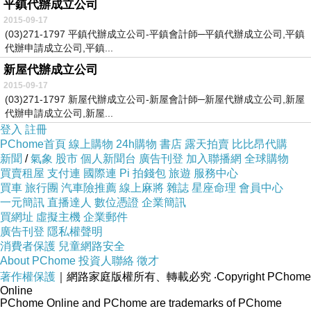
平鎮代辦成立公司
2015-09-17
(03)271-1797 平鎮代辦成立公司-平鎮會計師─平鎮代辦成立公司,平鎮
代辦申請成立公司,平鎮...
新屋代辦成立公司
2015-09-17
(03)271-1797 新屋代辦成立公司-新屋會計師─新屋代辦成立公司,新屋
代辦申請成立公司,新屋...
登入
註冊
PChome首頁
線上購物
24h購物
書店
露天拍賣
比比昂代購
新聞
/
氣象
股市
個人新聞台
廣告刊登
加入聯播網
全球購物
買賣租屋
支付連
國際連
Pi 拍錢包
旅遊
服務中心
買車
旅行團
汽車險推薦
線上麻將
雜誌
星座命理
會員中心
一元簡訊
直播達人
數位憑證
企業簡訊
買網址
虛擬主機
企業郵件
廣告刊登
隱私權聲明
消費者保護
兒童網路安全
About PChome
投資人聯絡
徵才
著作權保護
｜網路家庭版權所有、轉載必究
‧Copyright PChome
Online
PChome Online and PChome are trademarks of PChome