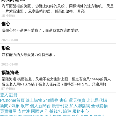
海平面盤桓的旋鷹， 沙灘上細碎的貝殼， 同樣矯健的遠方馳帆。 天是
一片紫藍漆黑， 風寒陡峭的崕， 孤高如傲梅。 月亮
15 小時前
傷心
2017暑假—蘇州
上一篇：
我傷心的不是妳不愛我了，而是我竟然這麼愛妳。
2024上海行
下一篇：
2026-08-08
形象
沒有能力的人最愛努力保持形象，
2026-08-08
福隆海邊
福隆海邊 棋藝甚差，又極不被女生對上眼，極之吝嗇又cheap的男人
冒充老人用NT$75搞了張老人優待票（優待票─NT$75。只適用於
57 分鐘前
登入
註冊
PChome首頁
線上購物
24h購物
書店
露天拍賣
比比昂代購
新聞
/
氣象
股市
個人新聞台
廣告刊登
加入聯播網
全球購物
買賣租屋
支付連
國際連
Pi 拍錢包
旅遊
服務中心