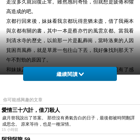
走沒多久就回復正常。雖然感到奇怪，但就想是疲倦和懼
高造成的吧。
京都行回來後，妹妹看我京都玩得意猶未盡，借了我兩本
與京都有關的書，其中一本是蔡亦竹的風雲京都。當我看
到清水寺的歷史，以前那一片是亂葬崗，當時洛東的人因
貧困而風葬，就是草蓆一包往山下丟，我好像找到那天下
午不對勁的原因了。
和妹妹及友人聊到，有人覺得我在一進入古道上就有了感
繼續閱讀
應，之所以急著上山，是想求得寺廟中神明的保護；至於
懼高，可能是前世被從山上丟下去過。雖是充滿了靈異的
無稽之談，也要寫下來提醒自己。
你可能感興趣的文章
一是這次出國，我忘記帶護身符，下回別忘了；再則，以
愛情三十六計，借刀殺人
歲月替我說出了答案。 那些沒有勇氣告白的日子，最後都被時間翻譯
後要去類似的地方要上午去。
成思念。 原來等待，也是一種深情。
不論如何，京都還是個很迷人的地方，會想再訪，但是得
15 小時前
緩緩，至於清水寺，不確定自己有沒有勇氣再去一次。
阿我阿龍 59