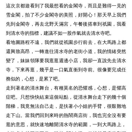
這次京都遊看到了我最想看的金閣寺，而且是難得一見的
雪金閣，拍了不少金閣寺的美照，好開心！那天早上我們
先到金閣寺，再去北野天滿宮，午餐後搭車到祇園，我看
到清水寺的指標，建議不如一股作氣就去清水寺吧。
看地圖路程不遠，我們就從祇園步行前去，在大馬路上都
還興致高昂，一轉進往清水寺的老街小道，我的情緒突然
變了，妹妹領隊要我逛逛週邊小店，我卻一直說先去清水
寺，下來再逛，幾乎是一口氣直衝到寺前。很像要完成任
務似的，心想，是累了吧。
走到著名的清水舞台，有種莫名的恐懼感，心想，是懼高
症吧。只想快快結束這個站點，從清水舞台走下的幾十個
階梯，我竟無法自己走，是扶著小小姐的手臂，很艱難地
走下山。當我們回到來時的熱鬧商店街，我也完全沒有要
逛的意思，就快速地離開清水寺的範圍，一到大馬路上，