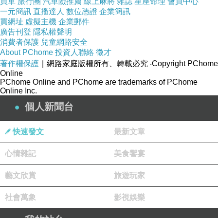
買車
旅行團
汽車險推薦
線上麻將
雜誌
星座命理
會員中心
一元簡訊
直播達人
數位憑證
企業簡訊
買網址
虛擬主機
企業郵件
廣告刊登
隱私權聲明
消費者保護
兒童網路安全
About PChome
投資人聯絡
徵才
著作權保護
｜網路家庭版權所有、轉載必究
‧Copyright PChome
Online
PChome Online and PChome are trademarks of PChome
Online Inc.
個人新聞台
快速發文
最新文章
心情雜記
美食饗宴
藝文欣賞
旅遊玩家
社會萬象
影視娛樂