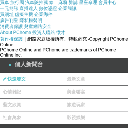
買車
旅行團
汽車險推薦
線上麻將
雜誌
星座命理
會員中心
在十八樓 應該是嚇瘋了吧
一元簡訊
直播達人
數位憑證
企業簡訊
買網址
虛擬主機
企業郵件
廣告刊登
隱私權聲明
消費者保護
兒童網路安全
About PChome
投資人聯絡
徵才
但是記得三樓妳
著作權保護
｜網路家庭版權所有、轉載必究
‧Copyright PChome
曾在鎖文說過
Online
PChome Online and PChome are trademarks of PChome
地震來了
Online Inc.
跑也來不及了
個人新聞台
就
原地保護自己
快速發文
最新文章
心情雜記
美食饗宴
其實想到 也是覺得可怕
藝文欣賞
旅遊玩家
我的樓層沒那麼高
社會萬象
影視娛樂
但我心都要跳出來了