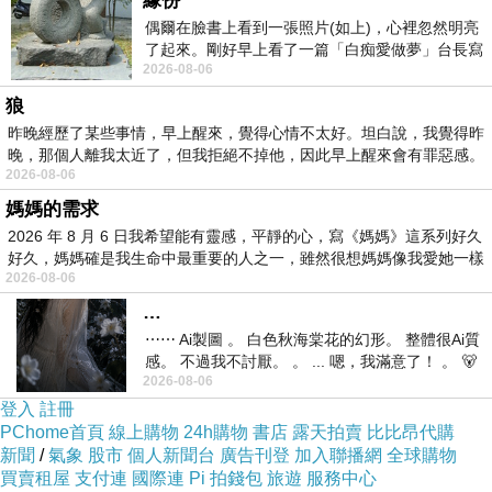
緣份
確定安好 也就放心
偶爾在臉書上看到一張照片(如上)，心裡忽然明亮
也告訴老媽子 今天就會回去
了起來。剛好早上看了一篇「白痴愛做夢」台長寫
2026-08-06
的貼文，在回顧年輕時瘋狂愛上
狼
昨晚經歷了某些事情，早上醒來，覺得心情不太好。坦白說，我覺得昨
讓我想發篇文
晚，那個人離我太近了，但我拒絕不掉他，因此早上醒來會有罪惡感。
2026-08-06
居然是因為地震
媽媽的需求
哈哈哈
2026 年 8 月 6 日我希望能有靈感，平靜的心，寫《媽媽》這系列好久
好久，媽媽確是我生命中最重要的人之一，雖然很想媽媽像我愛她一樣
2026-08-06
剛剛還晃第二次
…
應該是餘震
⋯⋯ Ai製圖 。 白色秋海棠花的幻形。 整體很Ai質
感。 不過我不討厭。 。 ... 嗯，我滿意了！ 。 🐻
2026-08-06
昨中
登入
註冊
但是希望大家都沒事
PChome首頁
線上購物
24h購物
書店
露天拍賣
比比昂代購
寫到這 忽然想到
新聞
/
氣象
股市
個人新聞台
廣告刊登
加入聯播網
全球購物
買賣租屋
支付連
國際連
Pi 拍錢包
旅遊
服務中心
三樓住所