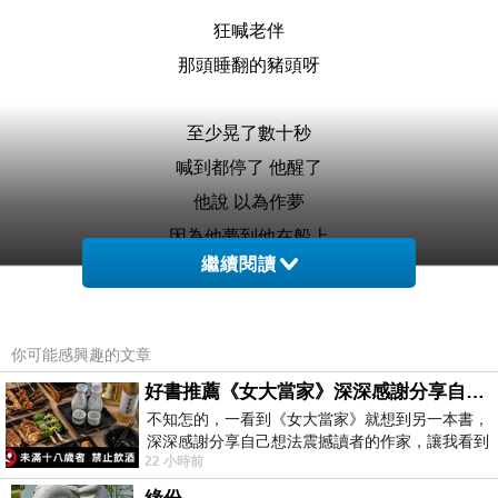
狂喊老伴
那頭睡翻的豬頭呀
至少晃了數十秒
喊到都停了 他醒了
他說 以為作夢
因為他夢到他在船上
繼續閱讀
我是要笑
還是該翻他白眼
你可能感興趣的文章
好書推薦《女大當家》深深感謝分享自己想法震撼讀者的作家，讓我看到不同樣貌的家庭！
但是我還是先打電話
不知怎的，一看到《女大當家》就想到另一本書，
關心我老媽子比較重要
深深感謝分享自己想法震撼讀者的作家，讓我看到
22 小時前
不同樣貌的家庭！ 《女大