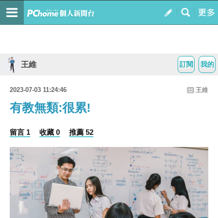
王維
訂閱
我的
2023-07-03 11:24:46
王維
有教無類:很累!
留言 1
收藏 0
推薦 52