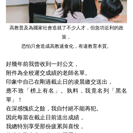
高教普及為國家社會造就了不少人才，
但急功近利的政
策，
恐怕只會造成高教速食化，
有違教育本質。
好幾年前我曾收到一封公文，
附件為全校遲交成績的老師名單。
印象中自己在剛過截止日的凌晨繳交送出，
應不致「榜上有名」。孰料，我竟名列「黑名
單」！
在深感愧疚之餘，我自忖絕不能再犯。
因此每當在截止日前送出成績，
我總特別享受那份疲累與喜悅，