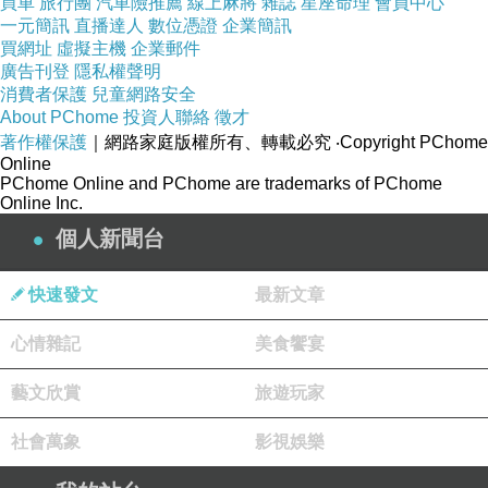
買車
旅行團
汽車險推薦
線上麻將
雜誌
星座命理
會員中心
以績效掛帥的評估制度，雖鞭策老師們更加努
一元簡訊
直播達人
數位憑證
企業簡訊
力，
買網址
虛擬主機
企業郵件
廣告刊登
隱私權聲明
但也使其迷失在獎項之競逐，致使教育走味。
消費者保護
兒童網路安全
About PChome
投資人聯絡
徵才
退休長輩們的打拚，雖為台灣掙到更美好的明
著作權保護
｜網路家庭版權所有、轉載必究
‧Copyright PChome
Online
天，
PChome Online and PChome are trademarks of PChome
Online Inc.
但刻苦耐勞學風之快速流逝，實是始料未及。
個人新聞台
即便請到國際知名的企業家來補救，
想藉其成功經驗，鼓勵同學為生存而跑，
快速發文
最新文章
但一周後的期末考表現，或一個月來的研究進
展，
心情雜記
美食饗宴
似仍未見振衰起敝之象。
藝文欣賞
旅遊玩家
在網路發達和自由民主的時代，
「有教無類」竟換來「有股無力」，實在有點諷
社會萬象
影視娛樂
刺。