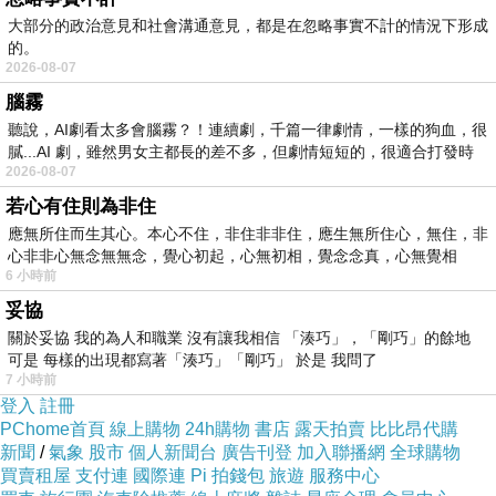
大部分的政治意見和社會溝通意見，都是在忽略事實不計的情況下形成
基於上述的教學挫折，
的。
2026-08-07
迫使我重新省思「有教無類」的意涵。
腦霧
毫無疑義，我贊同施教的對象，
聽說，AI劇看太多會腦霧？！連續劇，千篇一律劇情，一樣的狗血，很
不能有貧富貴賤之別，這也是「有教無類」之
膩...AI 劇，雖然男女主都長的差不多，但劇情短短的，很適合打發時
2026-08-07
美。
若心有住則為非住
在過去半個世紀，台灣因實施國民義務教育，
應無所住而生其心。本心不住，非住非非住，應生無所住心，無住，非
使得許多出身貧苦的小孩，靠努力習得了知識與
心非非心無念無無念，覺心初起，心無初相，覺念念真，心無覺相
技能；
6 小時前
他們長大後有了機會改善家境，
妥協
關於妥協 我的為人和職業 沒有讓我相信 「湊巧」，「剛巧」的餘地
也創造了國家的經濟榮景。不幸的是，
可是 每樣的出現都寫著「湊巧」「剛巧」 於是 我問了
教育普及雖成全了有教無類，
7 小時前
登入
註冊
但也讓整個教育體系產生了疲累。
PChome首頁
線上購物
24h購物
書店
露天拍賣
比比昂代購
說穿了，不少系所之學習成效已達瓶頸；
新聞
/
氣象
股市
個人新聞台
廣告刊登
加入聯播網
全球購物
許多立意良善的政策推動，也好像失靈。
買賣租屋
支付連
國際連
Pi 拍錢包
旅遊
服務中心