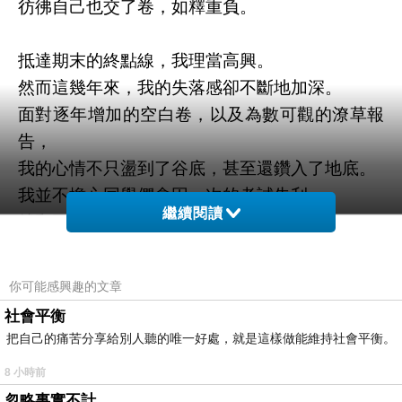
彷彿自己也交了卷，如釋重負。
抵達期末的終點線，我理當高興。
然而這幾年來，我的失落感卻不斷地加深。
面對逐年增加的空白卷，以及為數可觀的潦草報
告，
我的心情不只盪到了谷底，甚至還鑽入了地底。
我並不擔心同學們會因一次的考試失利，
繼續閱讀
就和正確答案絕緣。因為只要有心，
他們隨時可從課本或網站拾回資訊，搞懂弄清。
令人不解的是，不少同學每周花了數個小時來教
你可能感興趣的文章
室，
社會平衡
卻視重點提示於無物，好似人形坐牌；
把自己的痛苦分享給別人聽的唯一好處，就是這樣做能維持社會平衡。
更令人悲嘆的是，我的努力付諸東流，
8 小時前
他們也浪費了寶貴的青春。
忽略事實不計