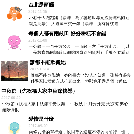
台北是頭腦
2017-11-15
小巷千人跑跑跑（語譯：為了響應世界潮流捷運站附近
就是此景） 大道萬車突一錨（語譯：所有幹枝道...
每個人都有兩畝田 好好耕耘不會錯
2017-11-09
一公畝＝一百平方公尺，一市畝＝六千平方市尺。（以
上是教育部國語辭典網站內查到的資料）千萬不要看到
此數...
誰都不能欺侮她
2017-10-14
誰都不能欺侮她，她的壽命？沒人才知道，雖然有很多
科學家以種種方式推算出來，但那也不過是個（近似
值）&...
中秋節（先祝福大家中秋節快樂）
2017-09-29
中秋節（祝福大家中秋節平安快樂） 中秋秋中 月分外亮 天凉涼 卿心
無限惆悵 ...
愛情是什麼
2017-09-20
兩條友情的單行道，以同等的速度不停的向前行，也同