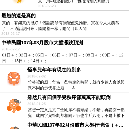
意，用©旺盛的體力（包括清楚的判斷力...
2018-02-23
最短的這是真的
真的，有錢真的很好！俗話說😎有錢能使鬼推磨。實在令人太羨慕
了！不過話說回來，陰陽都一樣，陽間（即人間...
2018-02-17
中華民國107年03月股市大盤漲跌預測
2018-02-17
01日＋；02日＋；05日－；06日－；07日－；08日＋；09日－；12
日－；13日＋；14日＋；...
怪事兒年年有現在特別多
2018-02-02
竹林裡的廟，每當一些特定的時間，就有少數人會以與
眾不同的步伐靠近廟……&...
雖然只有四個字兒秩序卻萬萬不能顛倒
2018-01-25
當您一定又是丈二金剛摩不着頭緒，不錯，再講玄一點
兒，此四字兒筆劃都相同五行也半斤八兩，不是上被下
刻就...
中華民國107年02月份股市大盤行情漲（＋）跌（－）預測