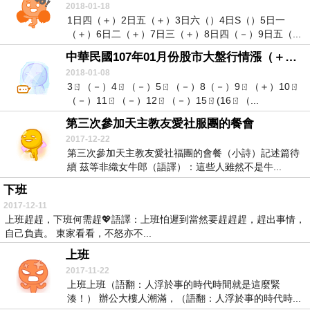
2018-01-18
1日四（＋）2日五（＋）3日六（）4日S（）5日一
（＋）6日二（＋）7日三（＋）8日四（－）9日五（...
中華民國107年01月份股市大盤行情漲（＋）跌（－）預測：
2018-01-08
3ㄖ（－）4ㄖ（－）5ㄖ（－）8（－）9ㄖ（＋）10ㄖ
（－）11ㄖ（－）12ㄖ（－）15ㄖ(16ㄖ（...
第三次參加天主教友愛社服團的餐會
2017-12-22
第三次參加天主教友愛社福團的會餐（小詩）記述篇待
續 茲等非織女牛郎（語譯）：這些人雖然不是牛...
下班
2017-12-11
上班趕趕，下班何需趕💖語譯：上班怕遲到當然要趕趕趕，趕出事情，
自己負責。 東家看看，不怒亦不...
上班
2017-11-22
上班上班（語翻：人浮於事的時代時間就是這麼緊
湊！） 辦公大樓人潮滿，（語翻：人浮於事的時代時...