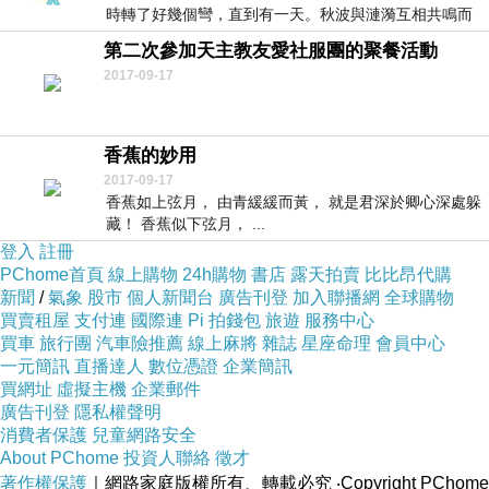
時轉了好幾個彎，直到有一天。秋波與漣漪互相共鳴而
產生...
第二次參加天主教友愛社服團的聚餐活動
2017-09-17
香蕉的妙用
2017-09-17
香蕉如上弦月， 由青緩緩而黃， 就是君深於卿心深處躲
藏！ 香蕉似下弦月， ...
登入
註冊
PChome首頁
線上購物
24h購物
書店
露天拍賣
比比昂代購
新聞
/
氣象
股市
個人新聞台
廣告刊登
加入聯播網
全球購物
買賣租屋
支付連
國際連
Pi 拍錢包
旅遊
服務中心
買車
旅行團
汽車險推薦
線上麻將
雜誌
星座命理
會員中心
一元簡訊
直播達人
數位憑證
企業簡訊
買網址
虛擬主機
企業郵件
廣告刊登
隱私權聲明
消費者保護
兒童網路安全
About PChome
投資人聯絡
徵才
著作權保護
｜網路家庭版權所有、轉載必究
‧Copyright PChome