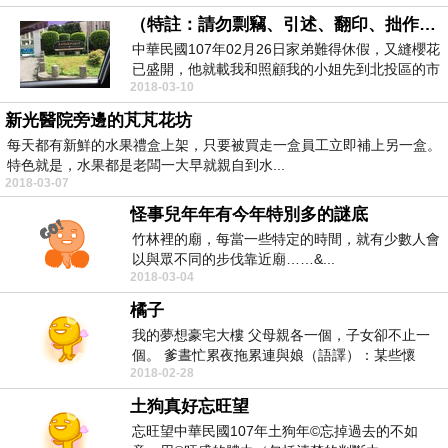
（特註：請勿剽竊、引述、翻印、拙作。否則台長保留法律一切權利）
中華民國107年02月26日家弟難得休假，又縫櫻花
已盛開，他就載我和照顧我的小姐先到北投區的市
2018-03-10
立復興...
新光醫院旁邊的芃芃花坊
每天都有新鮮的水果禮盒上架，只要被買走一盒員工立即補上另一盒。
特色就是，水果都是老闆一大早就親自到水...
2018-03-07
怪事兒年年有今年特別多的謎底
竹林裡的廟，每當一些特定的時間，就有少數人會
以與眾不同的步伐靠近廟……&...
2018-03-04
橘子
我的夢想豪宅大樓 父母親各一個，子女卻不止一
個。 爹晝忙累夜拖累連與娘（語譯）：某些懷
2018-02-28
有...
土狗真好忘旺望
忘旺望中華民國107年土狗年©忘掉過去的不如