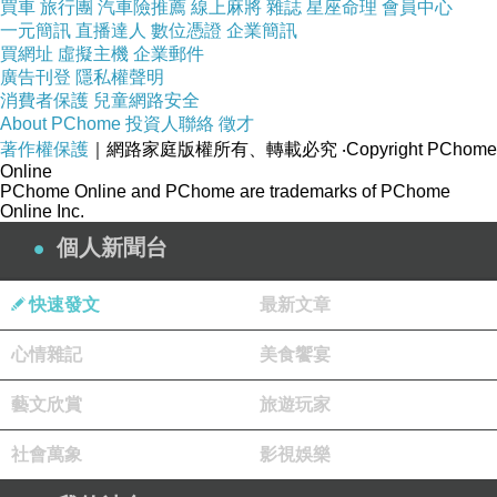
買車
旅行團
汽車險推薦
線上麻將
雜誌
星座命理
會員中心
30
（＋）
31
（休市）
一元簡訊
直播達人
數位憑證
企業簡訊
買網址
虛擬主機
企業郵件
廣告刊登
隱私權聲明
消費者保護
兒童網路安全
About PChome
投資人聯絡
徵才
著作權保護
｜網路家庭版權所有、轉載必究
‧Copyright PChome
中華民國108年02月股市大盤漲跌預測
上一篇：
Online
PChome Online and PChome are trademarks of PChome
中華民國108年04月股市大盤漲跌預測
下一篇：
Online Inc.
個人新聞台
快速發文
最新文章
心情雜記
美食饗宴
藝文欣賞
旅遊玩家
社會萬象
影視娛樂