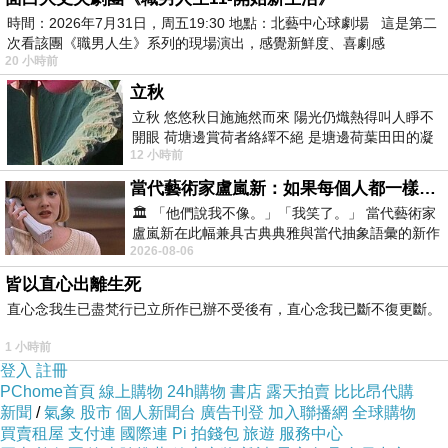
時間：2026年7月31日，周五19:30 地點：北藝中心球劇場 這是第二
次看該團《職男人生》系列的現場演出，感覺新鮮度、喜劇感
20 小時前
立秋
立秋 悠悠秋日施施然而來 陽光仍熾熱得叫人睜不
開眼 荷塘邊賞荷者絡繹不絕 是塘邊荷葉田田的凝
12 小時前
望 風中飄逸的是映日荷花別樣紅
當代藝術家盧嵐新：如果每個人都一樣，這世界該有多無聊？
🏛️ 「他們說我不像。」「我笑了。」 當代藝術家
盧嵐新在此幅兼具古典典雅與當代抽象語彙的新作
2026-08-06
01
（＋）
02
中，以沈靜的藍色空間為背景，描繪了
（休市）
03
（休市）
04
（＋）
皆以直心出離生死
05
（＋）
06
（一）
07
（一）
08
（＋）
直心念我生已盡梵行已立所作已辦不受後有，直心念我已斷不復更斷。
09
（＋）
10
（休市）
11
（休市）
12
（一）
13
（＋）
14
（＋）
15
（＋）
16
（一）
17
（休
1 小時前
登入
註冊
市）
18
（休市）
19
（＋）
20
（＋）
21
（＋）
PChome首頁
線上購物
24h購物
書店
露天拍賣
比比昂代購
22
（ㄧ）
23
（一）
24
（休市）
25
（休市）
新聞
/
氣象
股市
個人新聞台
廣告刊登
加入聯播網
全球購物
買賣租屋
支付連
國際連
Pi 拍錢包
旅遊
服務中心
26
（一）
27
（＋）
28
（＋）
29
（ㄧ）