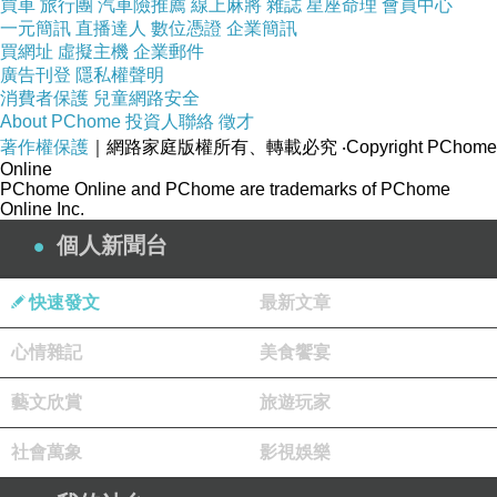
買車
旅行團
汽車險推薦
線上麻將
雜誌
星座命理
會員中心
一元簡訊
直播達人
數位憑證
企業簡訊
買網址
虛擬主機
企業郵件
廣告刊登
隱私權聲明
消費者保護
兒童網路安全
About PChome
投資人聯絡
徵才
著作權保護
｜網路家庭版權所有、轉載必究
‧Copyright PChome
Online
PChome Online and PChome are trademarks of PChome
Online Inc.
個人新聞台
快速發文
最新文章
心情雜記
美食饗宴
藝文欣賞
旅遊玩家
社會萬象
影視娛樂