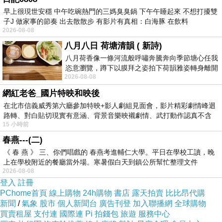
早上很現世安穩 中午吃碗熱門的三媽臭臭鍋 下午午睡起來 不想打擾雙
件式床包組(3.5尺)已經想很多天了!也求助谷哥大
子J 做家事的節奏 出去散散步 有影片有真相：白海豚 在飲料
神 發現【R.Q.POLO】公主日記 絲棉柔-單人二
2026-08-08
件式床包組(3.5尺)的評價真的不錯想想哪裡買最
八月八日 荷塘清韻 ( 新詩)
便宜.心得文.試用文.分享文行李箱/旅遊用品分享
八月荷香像一條河流般呼嘯奔騰奔向季節塘心任我
恣意瀏覽，蹲下以膜拜之姿拍下荷韻雅姿轉身離開
推薦.好用.推薦.評價.熱銷.開箱文.優缺點比較
2026-08-08
時我把美麗的遐想掛在亭亭葉柄上盼望
網紅老爸_國片特映和映後
最後選擇在這購買【R.Q.POLO】公主日記 絲棉
在北市信義威秀第六廳參加特映+影人劇組見面會，影片精彩劇情峰迴
路轉、對白貼切現實有意涵、背景音樂映襯劇情、武打動作認真不含
柔-單人二件式床包組(3.5尺) 的原因,是因為比較
15 小時前
糊、
有保障,也不會遇到詐騙集團,所以才選擇在這購
春燕---(二)
入
《 春 燕 》 三、你們唱戲的 春燕考進輔仁大學。平日在學校工讀，晚
上在學校附近的餐廳當外場。寒暑假白天到鎮公所幫忙整理文件
2026-08-08
更多資料、資訊參考分享↓↓↓
登入
註冊
PChome首頁
線上購物
24h購物
書店
露天拍賣
比比昂代購
新聞
/
氣象
股市
個人新聞台
廣告刊登
加入聯播網
全球購物
買賣租屋
支付連
國際連
Pi 拍錢包
旅遊
服務中心