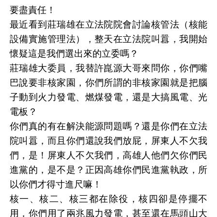
要盡責任！
最近看到莊瑞雄在立法院院會討論核管法（核能
設備實施管理法），整天在立法院叫囂，我開始
懷疑這是我們選出來的立委嗎？
莊瑞雄大委員，我替許崑源大哥來問你，你們嘴
巴說要非核家園，你們所謂的非核家園就是把腦
子動到火力發電、燃煤發電，還是大搞風電、光
電板？
你們真的有在解決能源問題嗎？還是你們在立法
院叫囂，而且你們還說我們放屁，屏東人不欠我
們，是！屏東人不欠我們，高雄人他們欠你們民
進黨的，是不是？正因高雄你們民進黨執政，所
以你們才得寸進尺嘛！
核一、核二、核三都在除役，核四卻是停擺不
用，你們用了兩兆風力發電，甚至還在馬頭山大