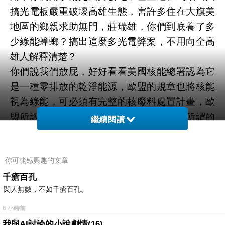
搞光電板嚴重破壞高雄生態，害許多住在大旗美
地區的鄉親求助無門，莊瑞雄，你們到底養了多
少綠能蟑螂？搞出這麼多光電弊案，不用向全高
雄人解釋清楚？
你們說我們放屁，好好看看美國核能總署認為它
是一種零排放的乾淨能源，歐盟的規章也將核能
視為綠能，可必須有完整的核廢料處置計畫，歐
盟所認定核能視為綠能這句話就是莊瑞雄所謂的
繼續閱讀
放屁？
最可惡的，你們在大潭藻礁、基隆外木山大搞三
你可能感興趣的文章
接、四接嚴重破壞環境，還去搞垃圾發電，燒了
這麼多垃圾產生更多戴奧辛製造空氣污染，再來
千瘡百孔
閱人無數，不如千瘡百孔。
你們圖利台糖砍伐樹木設光電園區，還去圖利台
鹽陳啟昱在台南、高雄大搞光電弊案！
6 小時前
你們把腦筋動到火力發電廠、燃煤發電，燒了廉
我與AI討論的小說劇情(16)