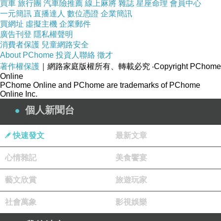
買車
旅行團
汽車險推薦
線上麻將
雜誌
星座命理
會員中心
能視為綠能這句話，那請你們民進黨到歐盟、美
一元簡訊
直播達人
數位憑證
企業簡訊
買網址
虛擬主機
企業郵件
國核能總署去抗議！別在立法院丟人現眼！整天
廣告刊登
隱私權聲明
到處在演戲演給全高雄人看，你們乾脆直接去當
消費者保護
兒童網路安全
About PChome
投資人聯絡
徵才
演員算了！還當什麼立委？智障！
著作權保護
｜網路家庭版權所有、轉載必究
‧Copyright PChome
我誠摯告訴大家，包含全廣大海內外同胞朋友
Online
PChome Online and PChome are trademarks of PChome
們，為了要解決民生用電問題，核一、核二、核
Online Inc.
三一定要延役，更要重啟核四，核管法這項法案
個人新聞台
一定要讓它成立，避免民進黨政客亂搞！
要記住，罷免我們國民黨立委投票，一定要站出
快速發文
最新文章
來投下“不同意罷免”，對於罷免我們國民黨立委
心情雜記
美食饗宴
投票，我不同意罷免！+1
煩請郭正亮先生、寒冰兄（謝寒冰）告訴各藍委
藝文欣賞
旅遊玩家
選區的村里長，投完票下午四點之後一定要站出
社會萬象
影視娛樂
來監票！感謝！
《核管法》三讀過關了！藍白版本出爐「核電延