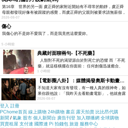
價又劣質的煤炭，害所有中南部鄉親得肺腺癌走
第16章 世界的另一面 虞正舜的家附近開始有不尋常的動靜，虞正舜
母親都發現好像有被跟蹤的感覺，而虞正舜的父親則被要求請無薪假，
了，你莊瑞雄和民進黨這幾個政客居然厚顏無恥
2026-08-07
的批判我們在野黨立委，你操他媽的真厲害！拿
傷心
你們的大罷免做魔鬼交易，刻意去危害人民身家
我傷心的不是妳不愛我了，而是我竟然這麼愛妳。
性命，你們真幹你娘不要臉！毫無慚愧之心！
5 小時前
連全民都在向我們這些部落客抱怨，多半都是中
典藏封面聊兩句-【不死藥】
南部鄉親父老常常跟我們講“屏東縣政府的官員圖
人類對不死的渴望源自於對死亡的恐懼 而「不死
藥」就這樣橫擺在你面前： 任何創傷迅速癒合、
利台糖砍掉大量樹木蓋光電場”，你們好好看看你
1 小時前
停止衰老、痛覺消失…堪
們民進黨這幾個政客幹得好事！屏東人不欠我
【電影圈八卦】：媒體揭發奧斯卡動畫項目投票醜聞！好萊塢為什麼看不起動畫電影？
們，可你們欠屏東人一個道歉！
不知道大家有沒有發現，有一種人真的很神奇，如
你們民進黨在高雄、屏東執政幾年了？連全高雄
果你跟他說：「我昨天去看動畫電影」，他就會露
2026-08-07
出一種慈祥的微笑，然後問你是不是陪小
人、全屏東人都在向我們檢舉，你們民進黨這幾
登入
註冊
個政客完全視而不見！這樣的青面獠牙，遲早會
PChome首頁
線上購物
24h購物
書店
露天拍賣
比比昂代購
新聞
遭人民唾棄！
/
氣象
股市
個人新聞台
廣告刊登
加入聯播網
全球購物
買賣租屋
支付連
國際連
Pi 拍錢包
旅遊
服務中心
莊瑞雄，如果你們不滿歐盟、美國核能總署講核