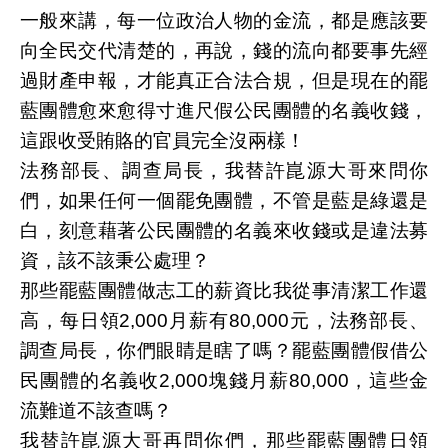
一般來講，每一位政治人物的金流，都是應該要
向全民交代清楚的，再說，錢的流向都要事先經
過財產申報，才能真正合法合規，但是現在的罷
藍團體愈來愈得寸進尺假公民團體的名義收錢，
這跟收受賄賂的官員完全沒兩樣！
法務部長、調查局長，我替許崑源大哥來問你
們，如果任何一個罷免團體，不管是藍是綠還是
白，刻意藉著公民團體的名義來收錢或是違法募
資，該不該秉公處理？
那些罷藍團體做志工的薪資比我從事清潔工作還
高，每日領2,000月薪有80,000元，法務部長、
調查局長，你們眼睛是瞎了嗎？罷藍團體假借公
民團體的名義收2,000塊錢月薪80,000，這些金
流難道不該查嗎？
我替許崑源大哥再問你們，那些罷藍團體日領