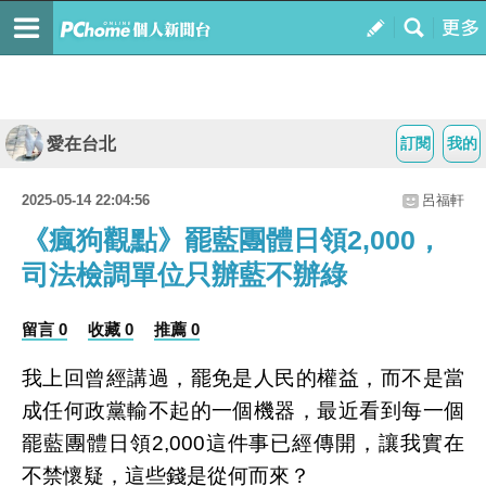
愛在台北
訂閱
我的
2025-05-14 22:04:56
呂福軒
《瘋狗觀點》罷藍團體日領2,000，
司法檢調單位只辦藍不辦綠
留言 0
收藏 0
推薦 0
我上回曾經講過，罷免是人民的權益，而不是當
成任何政黨輸不起的一個機器，最近看到每一個
罷藍團體日領2,000這件事已經傳開，讓我實在
不禁懷疑，這些錢是從何而來？