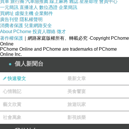
買車
旅行團
汽車險推薦
線上麻將
雜誌
星座命理
會員中心
藍揭罷團用「課金公嬤」違法募款 形同詐騙集團
一元簡訊
直播達人
數位憑證
企業簡訊
買網址
虛擬主機
企業郵件
https://udn.com/news/story/124323/8582368
廣告刊登
隱私權聲明
【重磅快評】罷藍群組違法募款 難道後門已開？
消費者保護
兒童網路安全
About PChome
投資人聯絡
徵才
https://udn.com/news/story/124323/8585241
著作權保護
｜網路家庭版權所有、轉載必究
‧Copyright PChome
Online
PChome Online and PChome are trademarks of PChome
Online Inc.
個人新聞台
快速發文
最新文章
心情雜記
美食饗宴
藝文欣賞
旅遊玩家
社會萬象
影視娛樂