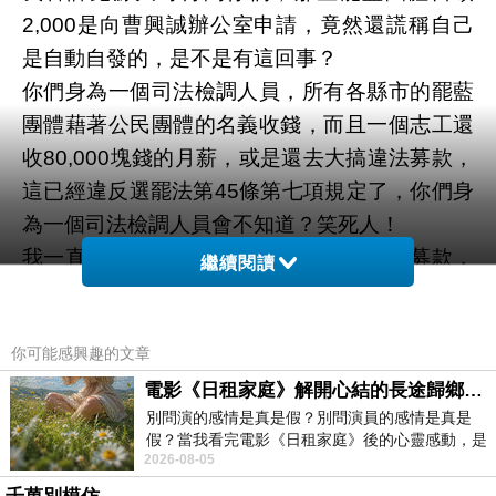
2,000是向曹興誠辦公室申請，竟然還謊稱自己
是自動自發的，是不是有這回事？
你們身為一個司法檢調人員，所有各縣市的罷藍
團體藉著公民團體的名義收錢，而且一個志工還
收80,000塊錢的月薪，或是還去大搞違法募款，
這已經違反選罷法第45條第七項規定了，你們身
為一個司法檢調人員會不知道？笑死人！
我一直在想，那些罷藍團體不是牽涉違法募款，
繼續閱讀
就是收受賄賂，而且是幕後藏鏡人在背後撐腰，
身為一個司法檢調人員，你們對罷藍團體牽涉違
你可能感興趣的文章
法之情事，卻是一再包庇護航，一切都是為了要
替罷藍團體說謊開脫罪責！你們整天靠著顏色來
電影《日租家庭》解開心結的長途歸鄉！能在電影院感受到地理的寬闊和人心的相鄰，真是太棒了！
別問演的感情是真是假？別問演員的感情是真是
辦案，這還有公信力嗎？你們就是這樣給全高雄
假？當我看完電影《日租家庭》後的心靈感動，是
人交代嗎？
2026-08-05
真的。詮釋的情感觸動了人心，就是真情
各縣市罷藍團體藉著公民團體名義收錢，那些幕