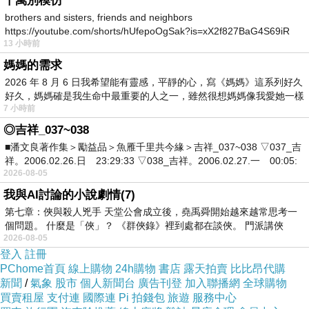
千萬別模仿
後藏鏡人是誰？就是民進黨啊！法務部長、調查
brothers and sisters, friends and neighbors
https://youtube.com/shorts/hUfepoOgSak?is=xX2f827BaG4S69iR
局長你們是豬啊？還是狗啊？沒看見是不是啊？
13 小時前
https
整天在立法院叫囂！你們以為全廣大海內外同胞
媽媽的需求
朋友們都不知道，是不是？
2026 年 8 月 6 日我希望能有靈感，平靜的心，寫《媽媽》這系列好久
好久，媽媽確是我生命中最重要的人之一，雖然很想媽媽像我愛她一樣
法務部長、調查局長，罷藍團體收受賄賂這件
7 小時前
事，請你們好好調查清楚！早點向我們中華民國
◎吉祥_037~038
子民同胞朋友們一個合理的解釋，不然你們兩個
■潘文良著作集＞勵益品＞魚雁千里共今緣＞吉祥_037~038 ▽037_吉
的職位別給我幹了！
祥。2006.02.26.日 23:29:33 ▽038_吉祥。2006.02.27.一 00:05:
2026-08-05
罷免志工自清沒領錢！活動中遇1事立刻全程錄
我與AI討論的小說劇情(7)
影「退錢」
第七章：俠與殺人兇手 天堂公會成立後，堯禹舜開始越來越常思考一
https://www.nownews.com/news/6682688
個問題。 什麼是「俠」？ 《群俠錄》裡到處都在談俠。 門派講俠
2026-08-05
被爆給罷團志工2千曹興誠喊告 村長嗆「歡
登入
註冊
迎」：我是瘋豹
PChome首頁
線上購物
24h購物
書店
露天拍賣
比比昂代購
新聞
/
氣象
股市
個人新聞台
廣告刊登
加入聯播網
全球購物
https://www.chinatimes.com/realtimenews/2025
買賣租屋
支付連
國際連
Pi 拍錢包
旅遊
服務中心
0514005071-260407